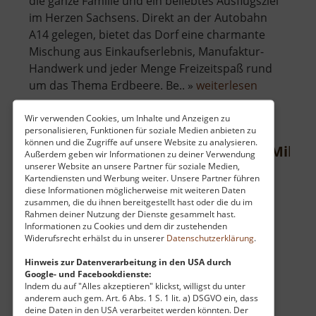
die ganze Familie und ein beliebtes Ausflugsziel
im Herzen Sachsens. Direkt an der Autobahn
A14 gelegen, bietet das Dorf eine charmante
Mischung aus Einkaufserlebnis, Manufaktur-
Handwerk und jeder Menge Freizeitspaß rund
über
um das Thema Erdbeere. Be.. »
weiterlesen
Karls
Erdbeerdo
Wir verwenden Cookies, um Inhalte und Anzeigen zu
personalisieren, Funktionen für soziale Medien anbieten zu
können und die Zugriffe auf unsere Website zu analysieren.
Loipen zwischen Rehefeld und Mikul
Außerdem geben wir Informationen zu deiner Verwendung
unserer Website an unsere Partner für soziale Medien,
Böhmisches Erzgebirge
Kartendiensten und Werbung weiter. Unsere Partner führen
diese Informationen möglicherweise mit weiteren Daten
aktuell vom 28.02.2025 / Zugriffe: 1118
zusammen, die du ihnen bereitgestellt hast oder die du im
52 km vom aktuellen Standort
Rahmen deiner Nutzung der Dienste gesammelt hast.
Informationen zu Cookies und dem dir zustehenden
Widerufsrecht erhälst du in unserer
Datenschutzerklärung
.
Hinweis zur Datenverarbeitung in den USA durch
Google- und Facebookdienste:
Indem du auf "Alles akzeptieren" klickst, willigst du unter
Zwischen Rehefeld im oberen östlichen
anderem auch gem. Art. 6 Abs. 1 S. 1 lit. a) DSGVO ein, dass
deine Daten in den USA verarbeitet werden könnten. Der
Erzgebirge und Mikulov auf böhmischer Seite