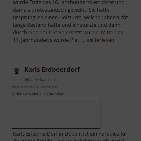
wurde Ende des 16. Jahrhunderts errichtet und
damals protestantisch geweiht. Sie hatte
ursprünglich einen Holzturm, welcher aber nicht
lange Bestand hatte und einstürzte und dann
durch einen aus Stein ersetzt wurde. Mitte des
über
17. Jahrhunderts wurde Plat.. »
weiterlesen
Kirche
St.
Laurentius
Karls Erdbeerdorf
Bergstadt
Platten
Döbeln / Sachsen
aktuell vom 07.06.2026 / Zugriffe: 1065
61 km vom aktuellen Standort
Karls Erlebnis-Dorf in Döbeln ist ein Paradies für