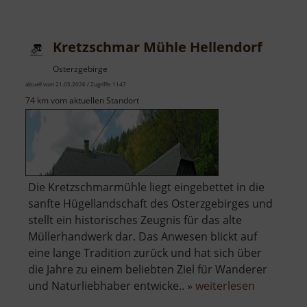
Platz
im
Kretzschmar Mühle Hellendorf
Striegistal
Osterzgebirge
aktuell vom 21.05.2026 / Zugriffe: 1147
74 km vom aktuellen Standort
Die Kretzschmarmühle liegt eingebettet in die
sanfte Hügellandschaft des Osterzgebirges und
stellt ein historisches Zeugnis für das alte
Müllerhandwerk dar. Das Anwesen blickt auf
eine lange Tradition zurück und hat sich über
die Jahre zu einem beliebten Ziel für Wanderer
über
und Naturliebhaber entwicke.. »
weiterlesen
Kretzsch