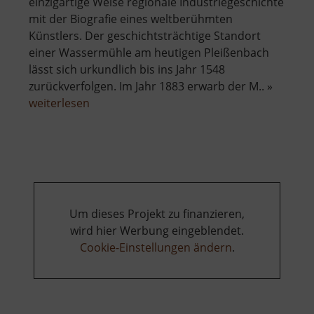
einzigartige Weise regionale Industriegeschichte
mit der Biografie eines weltberühmten
Künstlers. Der geschichtsträchtige Standort
einer Wassermühle am heutigen Pleißenbach
lässt sich urkundlich bis ins Jahr 1548
zurückverfolgen. Im Jahr 1883 erwarb der M.. »
über
weiterlesen
Kulturdenkmal
Wohnmühle
Schmidt-
Rottluff
Um dieses Projekt zu finanzieren,
wird hier Werbung eingeblendet.
Cookie-Einstellungen ändern
.