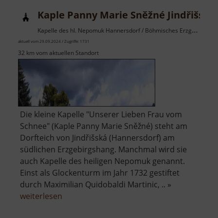
Kaple Panny Marie Sněžné Jindřišská
Kapelle des hl. Nepomuk Hannersdorf / Böhmisches Erzgebirge
aktuell vom 29.09.2024 / Zugriffe: 1731
32 km vom aktuellen Standort
Die kleine Kapelle "Unserer Lieben Frau vom
Schnee" (Kaple Panny Marie Sněžné) steht am
Dorfteich von Jindřišská (Hannersdorf) am
südlichen Erzgebirgshang. Manchmal wird sie
auch Kapelle des heiligen Nepomuk genannt.
Einst als Glockenturm im Jahr 1732 gestiftet
durch Maximilian Quidobaldi Martinic, .. »
über
weiterlesen
Kaple