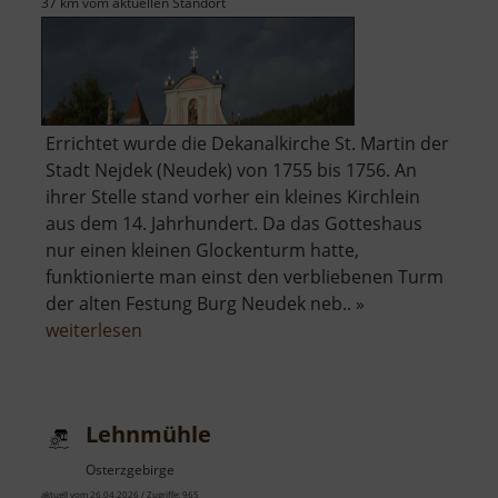
37 km vom aktuellen Standort
Errichtet wurde die Dekanalkirche St. Martin der
Stadt Nejdek (Neudek) von 1755 bis 1756. An
ihrer Stelle stand vorher ein kleines Kirchlein
aus dem 14. Jahrhundert. Da das Gotteshaus
nur einen kleinen Glockenturm hatte,
funktionierte man einst den verbliebenen Turm
der alten Festung Burg Neudek neb.. »
über
weiterlesen
Dekanalkirche
St.
Martin
Lehnmühle
Osterzgebirge
aktuell vom 26.04.2026 / Zugriffe: 965