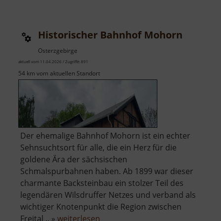
Lang-
Mühle
Wiederau
Historischer Bahnhof Mohorn
Osterzgebirge
aktuell vom 11.04.2026 / Zugriffe: 891
54 km vom aktuellen Standort
Der ehemalige Bahnhof Mohorn ist ein echter
Sehnsuchtsort für alle, die ein Herz für die
goldene Ära der sächsischen
Schmalspurbahnen haben. Ab 1899 war dieser
charmante Backsteinbau ein stolzer Teil des
legendären Wilsdruffer Netzes und verband als
wichtiger Knotenpunkt die Region zwischen
über
Freital .. »
weiterlesen