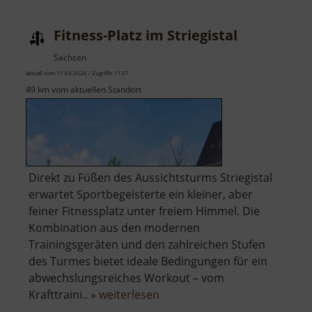
Fitness-Platz im Striegistal
Sachsen
aktuell vom 11.04.2026 / Zugriffe: 1137
49 km vom aktuellen Standort
​Direkt zu Füßen des Aussichtsturms Striegistal
erwartet Sportbegeisterte ein kleiner, aber
feiner Fitnessplatz unter freiem Himmel. Die
Kombination aus den modernen
Trainingsgeräten und den zahlreichen Stufen
des Turmes bietet ideale Bedingungen für ein
abwechslungsreiches Workout – vom
über
Krafttraini.. »
weiterlesen
Fitness-