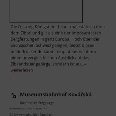
Die Festung Königstein thront majestätisch über
dem Elbtal und gilt als eine der imposantesten
Bergfestungen in ganz Europa. Hoch über der
Sächsischen Schweiz gelegen, bietet dieses
beeindruckende Sandsteinplateau nicht nur
einen unvergleichlichen Ausblick auf das
Elbsandsteingebirge, sondern ist au.. »
über
weiterlesen
Festung
Königstein
Museumsbahnhof Kovářská
Böhmisches Erzgebirge
aktuell vom 28.05.2025 / Zugriffe: 1233
20 km vom aktuellen Standort