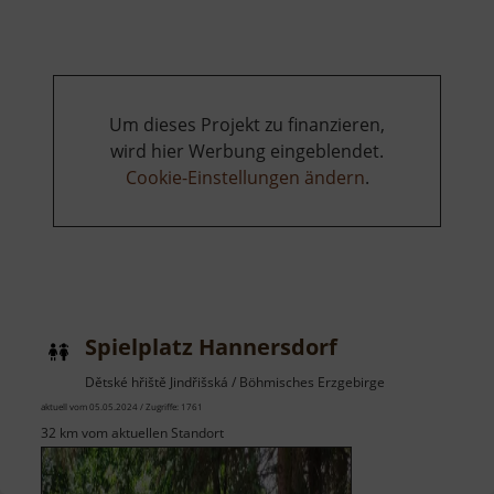
Panny
Marie
Sněžné
Jindřišská
Um dieses Projekt zu finanzieren,
wird hier Werbung eingeblendet.
Cookie-Einstellungen ändern
.
Spielplatz Hannersdorf
Dětské hřiště Jindřišská / Böhmisches Erzgebirge
aktuell vom 05.05.2024 / Zugriffe: 1761
32 km vom aktuellen Standort