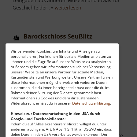
Leihgaben aus anderen Museen und etwas zur
über
Geschichte der.. »
weiterlesen
Hubertusburg
Barockschloss Seußlitz
Meißen / Sachsen
Wir verwenden Cookies, um Inhalte und Anzeigen zu
aktuell vom 01.06.2024 / Zugriffe: 16189
personalisieren, Funktionen für soziale Medien anbieten zu
76 km vom aktuellen Standort
können und die Zugriffe auf unsere Website zu analysieren.
Außerdem geben wir Informationen zu deiner Verwendung
unserer Website an unsere Partner für soziale Medien,
Kartendiensten und Werbung weiter. Unsere Partner führen
diese Informationen möglicherweise mit weiteren Daten
zusammen, die du ihnen bereitgestellt hast oder die du im
Rahmen deiner Nutzung der Dienste gesammelt hast.
Informationen zu Cookies und dem dir zustehenden
Am Elberadweg gelegen befindet sich in der
Widerufsrecht erhälst du in unserer
Datenschutzerklärung
.
Ortschaft Seußlitz das gleichnamige
Barockschloss. Noch bevor hier Markgraf von
Hinweis zur Datenverarbeitung in den USA durch
Google- und Facebookdienste:
Meißen, Heinrich der Erlauchte, ein Schloss
Indem du auf "Alles akzeptieren" klickst, willigst du unter
zwischen den Jahren 1250 bis 1265 bauen ließ,
anderem auch gem. Art. 6 Abs. 1 S. 1 lit. a) DSGVO ein, dass
deine Daten in den USA verarbeitet werden könnten. Der
gab es an gleicher Stelle wohl schon andere alte