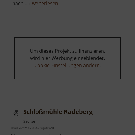
über
nach .. »
weiterlesen
König
David
Erbstolln
Um dieses Projekt zu finanzieren,
wird hier Werbung eingeblendet.
Cookie-Einstellungen ändern
.
Schloßmühle Radeberg
Sachsen
aktuell vom 21.05.2026 / Zugriffe: 610