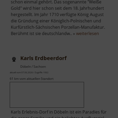
schon einmal gehört. Das sogenannte "Weiße
Gold" wird hier schon seit dem 18. Jahrhundert
hergestellt. Im Jahr 1710 verfügte König August
die Gründung einer Königlich-Polnischen und
Kurfürstlich-Sächsischen Porzellan-Manufaktur.
über
Berühmt ist sie deutschlandw.. »
weiterlesen
Porzella
Meißen
Karls Erdbeerdorf
Döbeln / Sachsen
aktuell vom 07.06.2026 / Zugriffe: 1062
61 km vom aktuellen Standort
Karls Erlebnis-Dorf in Döbeln ist ein Paradies für