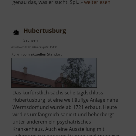
über
genau das, was er sucht. Spi.. »
weiterlesen
Geheime
Welt
von
Hubertusburg
Turisede
Sachsen
aktuell vom 07.06.2026 / Zugriffe: 15130
75 km vom aktuellen Standort
Das kurfürstlich-sächsische Jagdschloss
Hubertusburg ist eine weitläufige Anlage nahe
Wermsdorf und wurde ab 1721 erbaut. Heute
wird es umfangreich saniert und beherbergt
unter anderem ein psychatrisches
Krankenhaus. Auch eine Ausstellung mit