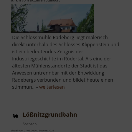
87 km vom aktuellen Standort
Die Schlossmühle Radeberg liegt malerisch
direkt unterhalb des Schlosses Klippenstein und
ist ein bedeutendes Zeugnis der
Industriegeschichte im Rödertal. Als eine der
ältesten Mühlenstandorte der Stadt ist das
Anwesen untrennbar mit der Entwicklung
Radebergs verbunden und bildet heute einen
über
stimmun.. »
weiterlesen
Schloßmühle
Radeberg
Lößnitzgrundbahn
Sachsen
aktuell vom 07.06.2026 / Zugriffe: 3023