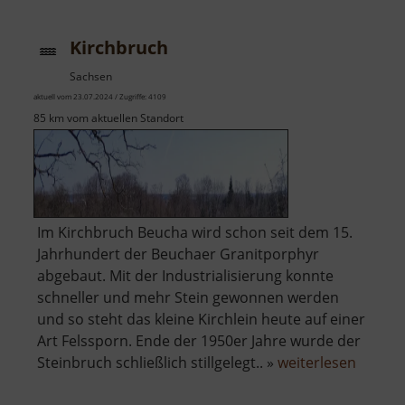
Dornr
Kirchbruch
Sachsen
aktuell vom 23.07.2024 / Zugriffe: 4109
85 km vom aktuellen Standort
Im Kirchbruch Beucha wird schon seit dem 15.
Jahrhundert der Beuchaer Granitporphyr
abgebaut. Mit der Industrialisierung konnte
schneller und mehr Stein gewonnen werden
und so steht das kleine Kirchlein heute auf einer
Art Felssporn. Ende der 1950er Jahre wurde der
über
Steinbruch schließlich stillgelegt.. »
weiterlesen
Kirchb