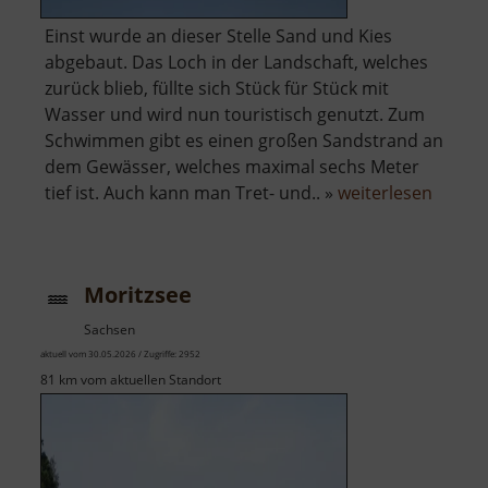
Einst wurde an dieser Stelle Sand und Kies
abgebaut. Das Loch in der Landschaft, welches
zurück blieb, füllte sich Stück für Stück mit
Wasser und wird nun touristisch genutzt. Zum
Schwimmen gibt es einen großen Sandstrand an
dem Gewässer, welches maximal sechs Meter
über
tief ist. Auch kann man Tret- und.. »
weiterlesen
Autob
Moritzsee
Sachsen
aktuell vom 30.05.2026 / Zugriffe: 2952
81 km vom aktuellen Standort