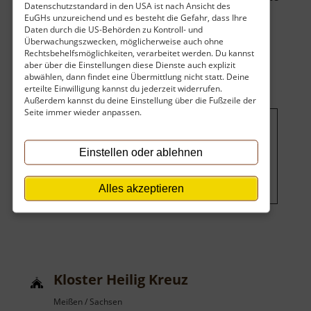
Datenschutzstandard in den USA ist nach Ansicht des
Mauern. Zumindest wird in alten Urkund.. »
EuGHs unzureichend und es besteht die Gefahr, dass Ihre
über
weiterlesen
Daten durch die US-Behörden zu Kontroll- und
Überwachungszwecken, möglicherweise auch ohne
Barockschloss
Rechtsbehelfsmöglichkeiten, verarbeitet werden. Du kannst
Seußlitz
aber über die Einstellungen diese Dienste auch explizit
abwählen, dann findet eine Übermittlung nicht statt. Deine
erteilte Einwilligung kannst du jederzeit widerrufen.
Außerdem kannst du deine Einstellung über die Fußzeile der
Seite immer wieder anpassen.
Um dieses Projekt zu finanzieren,
Einstellen oder ablehnen
wird hier Werbung eingeblendet.
Cookie-Einstellungen ändern
.
Alles akzeptieren
Kloster Heilig Kreuz
Meißen / Sachsen