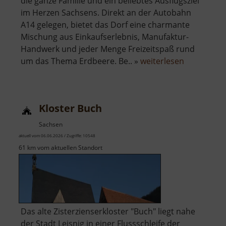
die ganze Familie und ein beliebtes Ausflugsziel
im Herzen Sachsens. Direkt an der Autobahn
A14 gelegen, bietet das Dorf eine charmante
Mischung aus Einkaufserlebnis, Manufaktur-
Handwerk und jeder Menge Freizeitspaß rund
über
um das Thema Erdbeere. Be.. »
weiterlesen
Karls
Erdbeerdo
Kloster Buch
Sachsen
aktuell vom 06.06.2026 / Zugriffe: 10548
61 km vom aktuellen Standort
Das alte Zisterzienserkloster "Buch" liegt nahe
der Stadt Leisnig in einer Flussschleife der