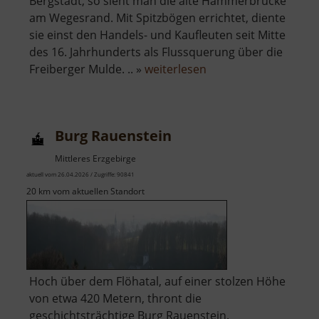
Bergstadt, so sieht man die alte Hammerbrücke
am Wegesrand. Mit Spitzbögen errichtet, diente
sie einst den Handels- und Kaufleuten seit Mitte
des 16. Jahrhunderts als Flussquerung über die
über
Freiberger Mulde. .. »
weiterlesen
Hammerbrücke
Freiberg
Burg Rauenstein
Mittleres Erzgebirge
aktuell vom 26.04.2026 / Zugriffe: 90841
20 km vom aktuellen Standort
Hoch über dem Flöhatal, auf einer stolzen Höhe
von etwa 420 Metern, thront die
geschichtsträchtige Burg Rauenstein.