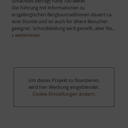
Schachtes beträgt rund 700 Meter.
Die Führung mit Informationen zu
erzgebirgischen Bergbautraditionen dauert ca.
eine Stunde und ist auch für ältere Besucher
geeignet. Schutzkleidung wird gestellt, aber fes..
über
»
weiterlesen
Besucherbergwerk
St
Christoph
Breitenbrunn
Um dieses Projekt zu finanzieren,
wird hier Werbung eingeblendet.
Cookie-Einstellungen ändern
.