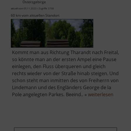
Osterzgebirge
aktuell vom 05.11.2023 / Zugriffe: 3798
60 km vom aktuellen Standort
Kommt man aus Richtung Tharandt nach Freital,
so könnte man an der ersten Ampel eine Pause
einlegen, den Fluss überqueren und gleich
rechts wieder von der Straße hinab steigen. Und
schon steht man inmitten des von Freiherrn von
Lindemann und des Engländers George de la
über
Pole angelegten Parkes. Beeind.. »
weiterlesen
Heilsbe
Park