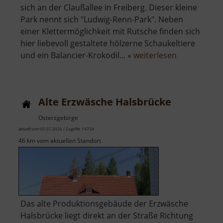
sich an der Claußallee in Freiberg. Dieser kleine
Park nennt sich "Ludwig-Renn-Park". Neben
einer Klettermöglichkeit mit Rutsche finden sich
hier liebevoll gestaltete hölzerne Schaukeltiere
über
und ein Balancier-Krokodil... »
weiterlesen
Spielplatz
"Ludwig-
Renn-
Alte Erzwäsche Halsbrücke
Park"
Osterzgebirge
aktuell vom 05.07.2026 / Zugriffe: 14734
46 km vom aktuellen Standort
Das alte Produktionsgebäude der Erzwäsche
Halsbrücke liegt direkt an der Straße Richtung