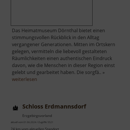
Das Heimatmuseum Dörnthal bietet einen
stimmungsvollen Rückblick in den Alltag
vergangener Generationen. Mitten im Ortskern
gelegen, vermitteln die liebevoll gestalteten
Räumlichkeiten einen authentischen Eindruck
davon, wie die Menschen in dieser Region einst
gelebt und gearbeitet haben. Die sorgfä.. »
über
weiterlesen
Heimatmuseum
Dörnthal
Schloss Erdmannsdorf
Erzgebirgsvorland
aktuell vom 01.06.2024 / Zugriffe: 5521
24 km vom aktuellen Standort