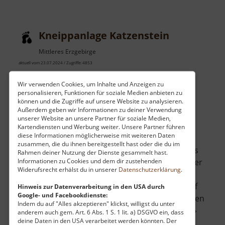
Kalkwerk
Herold
Kneippanlage Katzenstein
Mittleres Erzgebirge
aktuell vom 23.07.2024 / Zugriffe: 4853
17 km vom aktuellen Standort
Wir verwenden Cookies, um Inhalte und Anzeigen zu
personalisieren, Funktionen für soziale Medien anbieten zu
können und die Zugriffe auf unsere Website zu analysieren.
Außerdem geben wir Informationen zu deiner Verwendung
unserer Website an unsere Partner für soziale Medien,
Kartendiensten und Werbung weiter. Unsere Partner führen
diese Informationen möglicherweise mit weiteren Daten
Die Kneippanlage am Katzenstein bei
zusammen, die du ihnen bereitgestellt hast oder die du im
Pobershaus ist sozusagen das offene Ende des
Rahmen deiner Nutzung der Dienste gesammelt hast.
Informationen zu Cookies und dem dir zustehenden
Grünen Grabens. Hier sammeln sich die Wasser
Widerufsrecht erhälst du in unserer
Datenschutzerklärung
.
aus dem südlich gelegenen Hochmoor mit all
den braunen Schwebeteilichen und warten auf
Hinweis zur Datenverarbeitung in den USA durch
Google- und Facebookdienste:
den müden Wanderer, der hier seinen schweren
Indem du auf "Alles akzeptieren" klickst, willigst du unter
Beine etwas gutes tun möchte. Den Abstieg .. »
anderem auch gem. Art. 6 Abs. 1 S. 1 lit. a) DSGVO ein, dass
deine Daten in den USA verarbeitet werden könnten. Der
über
weiterlesen