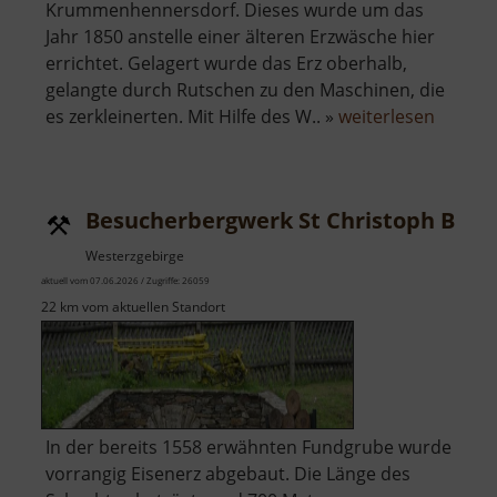
Krummenhennersdorf. Dieses wurde um das
Jahr 1850 anstelle einer älteren Erzwäsche hier
errichtet. Gelagert wurde das Erz oberhalb,
gelangte durch Rutschen zu den Maschinen, die
über
es zerkleinerten. Mit Hilfe des W.. »
weiterlesen
Alte
Erzwäs
Halsbr
Besucherbergwerk St Christoph Brei
Westerzgebirge
aktuell vom 07.06.2026 / Zugriffe: 26059
22 km vom aktuellen Standort
In der bereits 1558 erwähnten Fundgrube wurde
vorrangig Eisenerz abgebaut. Die Länge des