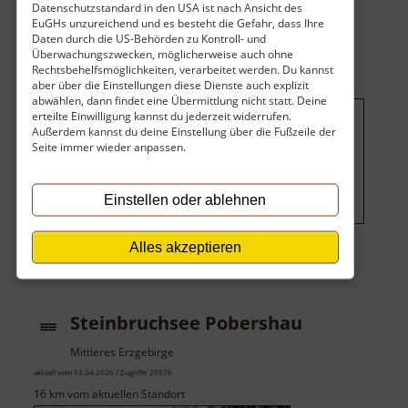
Datenschutzstandard in den USA ist nach Ansicht des
Kneippanlage
EuGHs unzureichend und es besteht die Gefahr, dass Ihre
Katzenstein
Daten durch die US-Behörden zu Kontroll- und
Überwachungszwecken, möglicherweise auch ohne
Rechtsbehelfsmöglichkeiten, verarbeitet werden. Du kannst
aber über die Einstellungen diese Dienste auch explizit
abwählen, dann findet eine Übermittlung nicht statt. Deine
erteilte Einwilligung kannst du jederzeit widerrufen.
Außerdem kannst du deine Einstellung über die Fußzeile der
Um dieses Projekt zu finanzieren,
Seite immer wieder anpassen.
wird hier Werbung eingeblendet.
Cookie-Einstellungen ändern
.
Einstellen oder ablehnen
Alles akzeptieren
Steinbruchsee Pobershau
Mittleres Erzgebirge
aktuell vom 13.04.2026 / Zugriffe: 29876
16 km vom aktuellen Standort