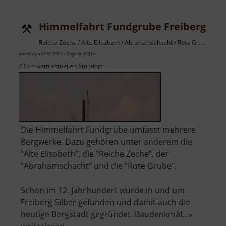
Museu
Sieben
Himmelfahrt Fundgrube Freiberg
Pochwe
Reiche Zeche / Alte Elisabeth / Abrahamschacht / Rote Grube / Osterzgebirge
aktuell vom 05.07.2026 / Zugriffe: 42214
43 km vom aktuellen Standort
Die Himmelfahrt Fundgrube umfasst mehrere
Bergwerke. Dazu gehören unter anderem die
"Alte Elisabeth", die "Reiche Zeche", der
"Abrahamschacht" und die "Rote Grube".
Schon im 12. Jahrhundert wurde in und um
Freiberg Silber gefunden und damit auch die
heutige Bergstadt gegründet. Baudenkmäl.. »