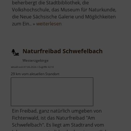
beherbergt die Stadtbibliothek, die
Volkshochschule, das Museum für Naturkunde,
die Neue Sächsische Galerie und Möglichkeiten
über
zum Ein.. »
weiterlesen
Museum
für
Naturkunde
Naturfreibad Schwefelbach
Westerzgebirge
aktuell vom 07.06.2026 / Zugriffe: 4218
29 km vom aktuellen Standort
Ein Freibad, ganz natürlich umgeben von
Fichtenwald, ist das Naturfreibad "Am
Schwefelbach". Es liegt am Stadtrand vom