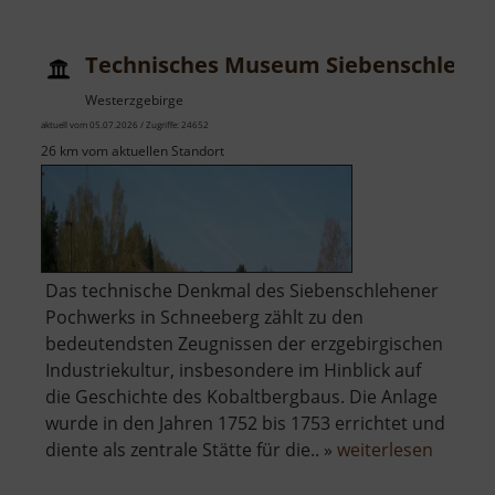
Technisches Museum Siebenschlehe
Westerzgebirge
aktuell vom 05.07.2026 / Zugriffe: 24652
26 km vom aktuellen Standort
Das technische Denkmal des Siebenschlehener
Pochwerks in Schneeberg zählt zu den
bedeutendsten Zeugnissen der erzgebirgischen
Industriekultur, insbesondere im Hinblick auf
die Geschichte des Kobaltbergbaus. Die Anlage
wurde in den Jahren 1752 bis 1753 errichtet und
über
diente als zentrale Stätte für die.. »
weiterlesen
Techni