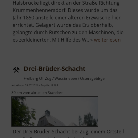
Halsbrücke liegt direkt an der Straße Richtung
Krummenhennersdorf. Dieses wurde um das
Jahr 1850 anstelle einer älteren Erzwäsche hier
errichtet. Gelagert wurde das Erz oberhalb,
gelangte durch Rutschen zu den Maschinen, die
über
es zerkleinerten. Mit Hilfe des W.. »
weiterlesen
Alte
Erzwäs
Halsbr
Drei-Brüder-Schacht
Freiberg OT Zug / WassErleben / Osterzgebirge
aktuell vom 05.07.2026 / Zugriffe: 18287
39 km vom aktuellen Standort
Der Drei-Brüder-Schacht bei Zug, einem Ortsteil