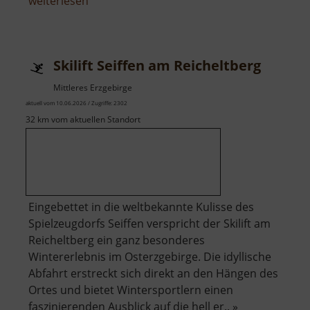
über
weiterlesen
Himmelfahrt
Fundgrube
Freiberg
Skilift Seiffen am Reicheltberg
Mittleres Erzgebirge
aktuell vom 10.06.2026 / Zugriffe: 2302
32 km vom aktuellen Standort
Eingebettet in die weltbekannte Kulisse des
Spielzeugdorfs Seiffen verspricht der Skilift am
Reicheltberg ein ganz besonderes
Wintererlebnis im Osterzgebirge. Die idyllische
Abfahrt erstreckt sich direkt an den Hängen des
Ortes und bietet Wintersportlern einen
faszinierenden Ausblick auf die hell er.. »