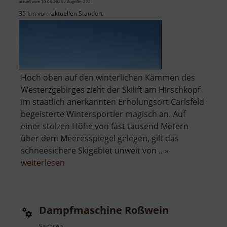
aktuell vom 10.06.2026 / Zugriffe: 2721
35 km vom aktuellen Standort
Hoch oben auf den winterlichen Kämmen des
Westerzgebirges zieht der Skilift am Hirschkopf
im staatlich anerkannten Erholungsort Carlsfeld
begeisterte Wintersportler magisch an. Auf
einer stolzen Höhe von fast tausend Metern
über dem Meeresspiegel gelegen, gilt das
schneesichere Skigebiet unweit von .. »
über
weiterlesen
Skilift
Carlsfeld
am
Dampfmaschine Roßwein
Hirschkopf
Sachsen