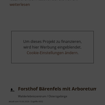
über
weiterlesen
Skilift
Seiffen
am
Reicheltberg
Um dieses Projekt zu finanzieren,
wird hier Werbung eingeblendet.
Cookie-Einstellungen ändern
.
Forsthof Bärenfels mit Arboretum
Walderlebniszentrum / Osterzgebirge
aktuell vom 10.06.2026 / Zugriffe: 4932