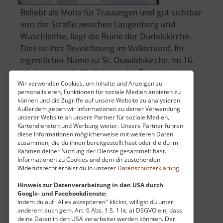
Beliebt als Motiv für Trauungen und gut sichtbar
von der Straße zwischen Langenberg und
Waschleithe, liegt die Ruine der Dudelskirche.
Dies ist ihre Bezeichnung im Volksmund. Ihr
eigentlicher Name ist St. Oswaldskirche. Im 16.
Jahrhundert als Walfahrts oder Bergkirche
über
errichtetet, verfiel nach Auflö.. »
weiterlesen
Wir verwenden Cookies, um Inhalte und Anzeigen zu
personalisieren, Funktionen für soziale Medien anbieten zu
Dudelskir
können und die Zugriffe auf unsere Website zu analysieren.
Außerdem geben wir Informationen zu deiner Verwendung
unserer Website an unsere Partner für soziale Medien,
Kartendiensten und Werbung weiter. Unsere Partner führen
Wehrkirche Großrückerswalde
diese Informationen möglicherweise mit weiteren Daten
zusammen, die du ihnen bereitgestellt hast oder die du im
Mittleres Erzgebirge
Rahmen deiner Nutzung der Dienste gesammelt hast.
aktuell vom 07.06.2026 / Zugriffe: 29298
Informationen zu Cookies und dem dir zustehenden
Widerufsrecht erhälst du in unserer
Datenschutzerklärung
.
9 km vom aktuellen Standort
Hinweis zur Datenverarbeitung in den USA durch
Google- und Facebookdienste:
Indem du auf "Alles akzeptieren" klickst, willigst du unter
anderem auch gem. Art. 6 Abs. 1 S. 1 lit. a) DSGVO ein, dass
deine Daten in den USA verarbeitet werden könnten. Der