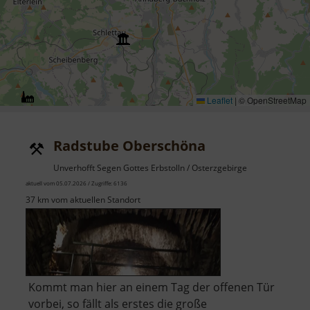
Leaflet
|
© OpenStreetMap
Radstube Oberschöna
Unverhofft Segen Gottes Erbstolln / Osterzgebirge
aktuell vom 05.07.2026 / Zugriffe: 6136
37 km vom aktuellen Standort
Kommt man hier an einem Tag der offenen Tür
vorbei, so fällt als erstes die große