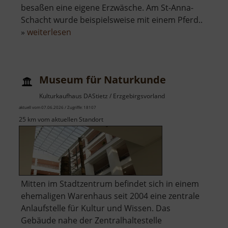
besaßen eine eigene Erzwäsche. Am St-Anna-
Schacht wurde beispielsweise mit einem Pferd..
über
»
weiterlesen
Gruben
am
Freudenstein
Museum für Naturkunde
Zschorlau
Kulturkaufhaus DAStietz / Erzgebirgsvorland
aktuell vom 07.06.2026 / Zugriffe: 18107
25 km vom aktuellen Standort
Mitten im Stadtzentrum befindet sich in einem
ehemaligen Warenhaus seit 2004 eine zentrale
Anlaufstelle für Kultur und Wissen. Das
Gebäude nahe der Zentralhaltestelle