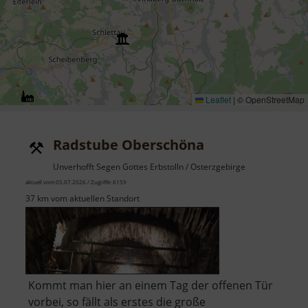
Leaflet
|
© OpenStreetMap
Radstube Oberschöna
Unverhofft Segen Gottes Erbstolln / Osterzgebirge
aktuell vom 05.07.2026 / Zugriffe: 6159
37 km vom aktuellen Standort
Kommt man hier an einem Tag der offenen Tür
vorbei, so fällt als erstes die große