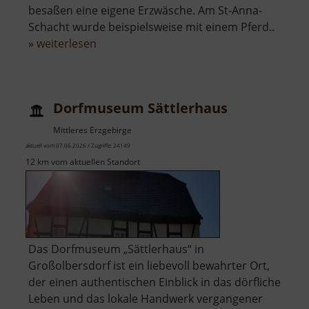
besaßen eine eigene Erzwäsche. Am St-Anna-
Schacht wurde beispielsweise mit einem Pferd..
über
»
weiterlesen
Gruben
am
Freudenstein
Dorfmuseum Sättlerhaus
Zschorlau
Mittleres Erzgebirge
aktuell vom 07.06.2026 / Zugriffe: 24149
12 km vom aktuellen Standort
Das Dorfmuseum „Sättlerhaus“ in
Großolbersdorf ist ein liebevoll bewahrter Ort,
der einen authentischen Einblick in das dörfliche
Leben und das lokale Handwerk vergangener