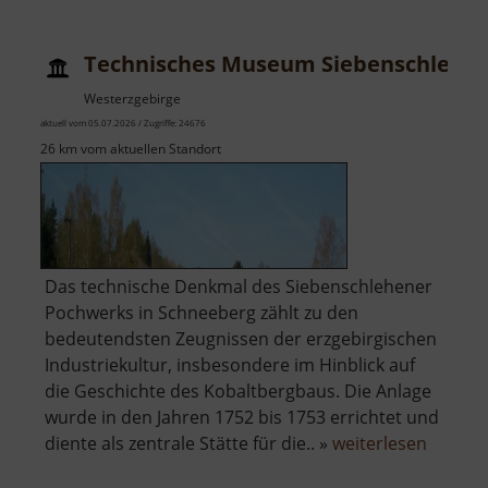
Technisches Museum Siebenschlehe
Westerzgebirge
aktuell vom 05.07.2026 / Zugriffe: 24676
26 km vom aktuellen Standort
Das technische Denkmal des Siebenschlehener
Pochwerks in Schneeberg zählt zu den
bedeutendsten Zeugnissen der erzgebirgischen
Industriekultur, insbesondere im Hinblick auf
die Geschichte des Kobaltbergbaus. Die Anlage
wurde in den Jahren 1752 bis 1753 errichtet und
über
diente als zentrale Stätte für die.. »
weiterlesen
Techni