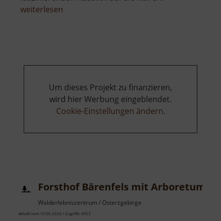
über
weiterlesen
Skilift
Seiffen
am
Reicheltberg
Um dieses Projekt zu finanzieren,
wird hier Werbung eingeblendet.
Cookie-Einstellungen ändern
.
Forsthof Bärenfels mit Arboretum
Walderlebniszentrum / Osterzgebirge
aktuell vom 10.06.2026 / Zugriffe: 4953