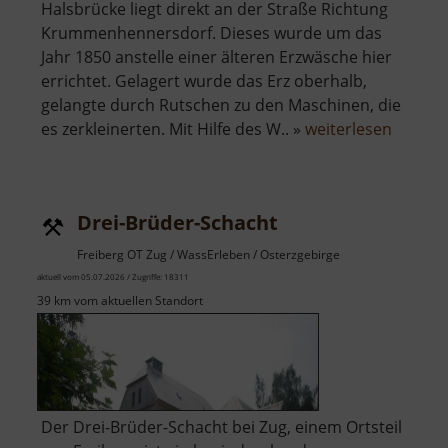
Halsbrücke liegt direkt an der Straße Richtung
Krummenhennersdorf. Dieses wurde um das
Jahr 1850 anstelle einer älteren Erzwäsche hier
errichtet. Gelagert wurde das Erz oberhalb,
gelangte durch Rutschen zu den Maschinen, die
über
es zerkleinerten. Mit Hilfe des W.. »
weiterlesen
Alte
Erzwäs
Halsbr
Drei-Brüder-Schacht
Freiberg OT Zug / WassErleben / Osterzgebirge
aktuell vom 05.07.2026 / Zugriffe: 18311
39 km vom aktuellen Standort
Der Drei-Brüder-Schacht bei Zug, einem Ortsteil