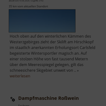
aktuell vom 10.06.2026 / Zugriffe: 2742
35 km vom aktuellen Standort
Hoch oben auf den winterlichen Kämmen des
Westerzgebirges zieht der Skilift am Hirschkopf
im staatlich anerkannten Erholungsort Carlsfeld
begeisterte Wintersportler magisch an. Auf
einer stolzen Höhe von fast tausend Metern
über dem Meeresspiegel gelegen, gilt das
schneesichere Skigebiet unweit von .. »
über
weiterlesen
Skilift
Carlsfeld
am
Dampfmaschine Roßwein
Hirschkopf
Sachsen