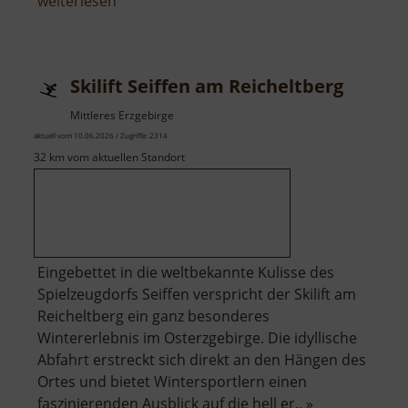
über
weiterlesen
Himmelfahrt
Fundgrube
Freiberg
Skilift Seiffen am Reicheltberg
Mittleres Erzgebirge
aktuell vom 10.06.2026 / Zugriffe: 2314
32 km vom aktuellen Standort
Eingebettet in die weltbekannte Kulisse des
Spielzeugdorfs Seiffen verspricht der Skilift am
Reicheltberg ein ganz besonderes
Wintererlebnis im Osterzgebirge. Die idyllische
Abfahrt erstreckt sich direkt an den Hängen des
Ortes und bietet Wintersportlern einen
faszinierenden Ausblick auf die hell er.. »