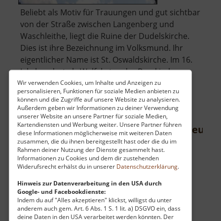
Beliebt als Motiv für Trauungen und gut sichtbar
von der Straße zwischen Langenberg und
Waschleithe, liegt die Ruine der Dudelskirche.
Dies ist ihre Bezeichnung im Volksmund. Ihr
eigentlicher Name ist St. Oswaldskirche. Im 16.
Jahrhundert als Walfahrts oder Bergkirche
über
errichtetet, verfiel nach Auflö.. »
weiterlesen
Wir verwenden Cookies, um Inhalte und Anzeigen zu
personalisieren, Funktionen für soziale Medien anbieten zu
Dudelskir
können und die Zugriffe auf unsere Website zu analysieren.
Außerdem geben wir Informationen zu deiner Verwendung
unserer Website an unsere Partner für soziale Medien,
Kartendiensten und Werbung weiter. Unsere Partner führen
Erzgebirgisches Glashüttenmuseum
diese Informationen möglicherweise mit weiteren Daten
zusammen, die du ihnen bereitgestellt hast oder die du im
Osterzgebirge
Rahmen deiner Nutzung der Dienste gesammelt hast.
aktuell vom 07.06.2026 / Zugriffe: 33661
Informationen zu Cookies und dem dir zustehenden
Widerufsrecht erhälst du in unserer
Datenschutzerklärung
.
34 km vom aktuellen Standort
Hinweis zur Datenverarbeitung in den USA durch
Google- und Facebookdienste:
Indem du auf "Alles akzeptieren" klickst, willigst du unter
anderem auch gem. Art. 6 Abs. 1 S. 1 lit. a) DSGVO ein, dass
deine Daten in den USA verarbeitet werden könnten. Der