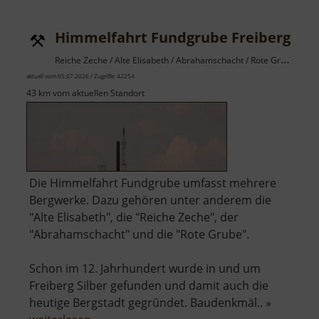
Museu
Sieben
Himmelfahrt Fundgrube Freiberg
Pochwe
Reiche Zeche / Alte Elisabeth / Abrahamschacht / Rote Grube / Osterzgebirge
aktuell vom 05.07.2026 / Zugriffe: 42254
43 km vom aktuellen Standort
Die Himmelfahrt Fundgrube umfasst mehrere
Bergwerke. Dazu gehören unter anderem die
"Alte Elisabeth", die "Reiche Zeche", der
"Abrahamschacht" und die "Rote Grube".
Schon im 12. Jahrhundert wurde in und um
Freiberg Silber gefunden und damit auch die
heutige Bergstadt gegründet. Baudenkmäl.. »