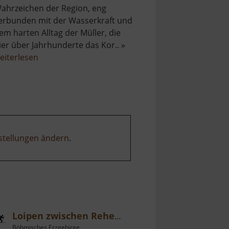
ahrzeichen der Region, eng
erbunden mit der Wasserkraft und
em harten Alltag der Müller, die
ier über Jahrhunderte das Kor.. »
über
eiterlesen
Lehnmühle
stellungen ändern
.
Loipen zwischen Rehefeld und Mikulov
Böhmisches Erzgebirge