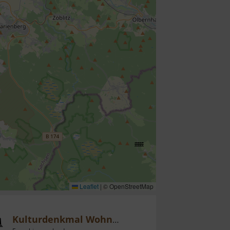
Leaflet
|
© OpenStreetMap
Kulturdenkmal Wohnmühle Schmidt-Rottluff