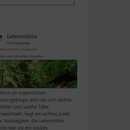
Lehnmühle
Osterzgebirge
ell vom 26.04.2026 / Zugriffe: 963
 km vom aktuellen Standort
itten im malerischen
sterzgebirge, dort wo sich dichte
älder und sanfte Täler
bwechseln, liegt ein echtes Juwel
ür Nostalgiker: die Lehnmühle.
inst war sie ein stolzes