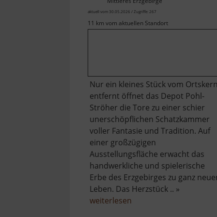
Mittleres Erzgebirge
aktuell vom 30.05.2026 / Zugriffe: 267
11 km vom aktuellen Standort
Nur ein kleines Stück vom Ortsker
entfernt öffnet das Depot Pohl-
Ströher die Tore zu einer schier
unerschöpflichen Schatzkammer
voller Fantasie und Tradition. Auf
einer großzügigen
Ausstellungsfläche erwacht das
handwerkliche und spielerische
Erbe des Erzgebirges zu ganz neu
Leben. Das Herzstück .. »
über
weiterlesen
Depot