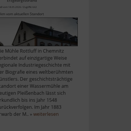
Erzgebirgsvorland
ell vom 18.05.2026 / Zugriffe: 642
 km vom aktuellen Standort
ie Mühle Rottluff in Chemnitz
erbindet auf einzigartige Weise
egionale Industriegeschichte mit
er Biografie eines weltberühmten
ünstlers. Der geschichtsträchtige
tandort einer Wassermühle am
eutigen Pleißenbach lässt sich
rkundlich bis ins Jahr 1548
urückverfolgen. Im Jahr 1883
über
rwarb der M.. »
weiterlesen
le
Kulturdenkmal
Wohnmühle