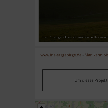
Foto: Ausflugsziele im sächsischen und böhmisc
www.ins-erzgebirge.de
-
Man kann bis
Um dieses Projekt
+