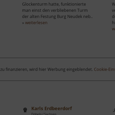
Glockenturm hatte, funktionierte
W
man einst den verbliebenen Turm
v
der alten Festung Burg Neudek neb..
d
über
»
weiterlesen
h
ist
Dekanalkirche
w
St.
Martin
 zu finanzieren, wird hier Werbung eingeblendet.
Cookie-Ein
Karls Erdbeerdorf
Döbeln / Sachsen