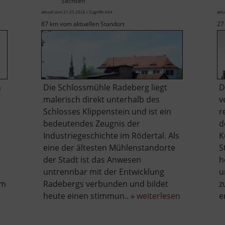
Sachsen
aktuell vom 21.05.2026 / Zugriffe: 604
aktu
87 km vom aktuellen Standort
27
n
Die Schlossmühle Radeberg liegt
D
malerisch direkt unterhalb des
v
Schlosses Klippenstein und ist ein
r
bedeutendes Zeugnis der
d
Industriegeschichte im Rödertal. Als
K
eine der ältesten Mühlenstandorte
S
der Stadt ist das Anwesen
h
untrennbar mit der Entwicklung
u
em
Radebergs verbunden und bildet
z
über
heute einen stimmun.. »
weiterlesen
e
Schloßmüh
Radeberg