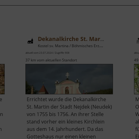
Dekanalkirche St. Martin
Kostel sv. Martina / Böhmisches Erzgebirge
aktuell vom 23.07.2024 / Zugriffe: 908
aktu
37 km vom aktuellen Standort
49
e
Errichtet wurde die Dekanalkirche
M
St. Martin der Stadt Nejdek (Neudek)
O
en
von 1755 bis 1756. An ihrer Stelle
W
stand vorher ein kleines Kirchlein
a
n
aus dem 14. Jahrhundert. Da das
f
Gotteshaus nur einen kleinen
E