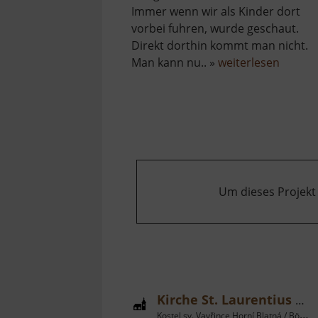
Immer wenn wir als Kinder dort
vorbei fuhren, wurde geschaut.
Direkt dorthin kommt man nicht.
über
Man kann nu.. »
weiterlesen
Waldge
Um dieses Projekt
Kirche St. Laurentius Bergstadt Platten
Kostel sv. Vavřince Horní Blatná / Böhmisches Erzgebirge