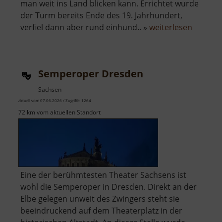
man weit ins Land blicken kann. Errichtet wurde
der Turm bereits Ende des 19. Jahrhundert,
über
verfiel dann aber rund einhund.. »
weiterlesen
Aussich
Striegis
Semperoper Dresden
Sachsen
aktuell vom 07.06.2026 / Zugriffe: 1264
72 km vom aktuellen Standort
Eine der berühmtesten Theater Sachsens ist
wohl die Semperoper in Dresden. Direkt an der
Elbe gelegen unweit des Zwingers steht sie
beeindruckend auf dem Theaterplatz in der