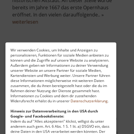
historischen Altstadt. An dieser Stelle wurde
bereits im Jahre 1667 das erste Opernhaus
eröffnet. In den vielen darauffolgende.. »
über
weiterlesen
Semperoper
Dresden
Stadttheater Chomutov
Wir verwenden Cookies, um Inhalte und Anzeigen zu
personalisieren, Funktionen für soziale Medien anbieten zu
Böhmisches Erzgebirge
können und die Zugriffe auf unsere Website zu analysieren.
Außerdem geben wir Informationen zu deiner Verwendung
aktuell vom 07.06.2026 / Zugriffe: 2006
unserer Website an unsere Partner für soziale Medien,
34 km vom aktuellen Standort
Kartendiensten und Werbung weiter. Unsere Partner führen
diese Informationen möglicherweise mit weiteren Daten
zusammen, die du ihnen bereitgestellt hast oder die du im
Rahmen deiner Nutzung der Dienste gesammelt hast.
Informationen zu Cookies und dem dir zustehenden
Widerufsrecht erhälst du in unserer
Datenschutzerklärung
.
Direkt neben dem Stadtpark Chomutov steht
Hinweis zur Datenverarbeitung in den USA durch
Google- und Facebookdienste:
das beeindruckende Gebäude des städtischen
Indem du auf "Alles akzeptieren" klickst, willigst du unter
Theaters. Erbaut wurde es Anfang des 20.
anderem auch gem. Art. 6 Abs. 1 S. 1 lit. a) DSGVO ein, dass
deine Daten in den USA verarbeitet werden könnten. Der
Jahrhunderts im Stil der Neorenaissance. Auch