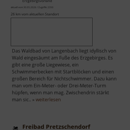
Erzgebirgsvorland
aktuell vom 30.05.2026 / Zugriffe: 2350
26 km vom aktuellen Standort
Das Waldbad von Langenbach liegt idyllisch von
Wald eingesäumt am Fuße des Erzgebirges. Es
gibt eine große Liegewiese, ein
Schwimmerbecken mit Startblöcken und einen
großen Bereich für Nichtschwimmer. Dazu kann
man vom Ein-Meter- oder Drei-Meter-Turm
hüpfen, wenn man mag. Zwischendrin stärkt
über
man sic.. »
weiterlesen
Waldbad
Langenbach
Freibad Pretzschendorf