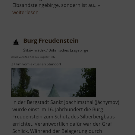
Elbsandsteingebirge, sondern ist au.. »
über
weiterlesen
Festung
Königstein
Burg Freudenstein
Šlikův hrádek / Böhmisches Erzgebirge
aktuell vom 24.07.2024 / Zugriffe: 1902
27 km vom aktuellen Standort
In der Bergstadt Sankt Joachimsthal (Jáchymov)
wurde einst im 16. Jahrhundert die Burg
Freudenstein zum Schutz des Silberbergbaus
errichtet. Verantwortlich dafür war der Graf
Schlick. Während der Belagerung durch