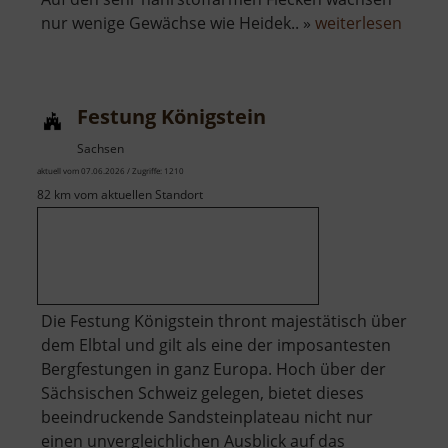
über
nur wenige Gewächse wie Heidek.. »
weiterlesen
Zinnse
bei
Boží
Festung Königstein
Dar
Sachsen
aktuell vom 07.06.2026 / Zugriffe: 1210
82 km vom aktuellen Standort
Die Festung Königstein thront majestätisch über
dem Elbtal und gilt als eine der imposantesten
Bergfestungen in ganz Europa. Hoch über der
Sächsischen Schweiz gelegen, bietet dieses
beeindruckende Sandsteinplateau nicht nur
einen unvergleichlichen Ausblick auf das