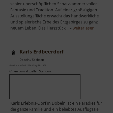
schier unerschöpflichen Schatzkammer voller
Fantasie und Tradition. Auf einer großzügigen
Ausstellungsfläche erwacht das handwerkliche
und spielerische Erbe des Erzgebirges zu ganz
über
neuem Leben. Das Herzstück .. »
weiterlesen
Depot
Pöhl-
Ströher
Karls Erdbeerdorf
Döbeln / Sachsen
aktuell vom 07.06.2026 / Zugriffe: 1059
61 km vom aktuellen Standort
Karls Erlebnis-Dorf in Döbeln ist ein Paradies für
die ganze Familie und ein beliebtes Ausflugsziel