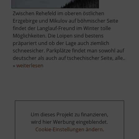
Zwischen Rehefeld im oberen östlichen
Erzgebirge und Mikulov auf böhmischer Seite
findet der Langlauf-Freund im Winter tolle
Möglichkeiten. Die Loipen sind bestens
präpariert und ob der Lage auch ziemlich
schneesicher. Parkplätze findet man sowohl auf
deutscher als auch auf tschechischer Seite, alle..
über
»
weiterlesen
Loipen
zwischen
Rehefeld
und
Mikulov
Um dieses Projekt zu finanzieren,
wird hier Werbung eingeblendet.
Cookie-Einstellungen ändern
.