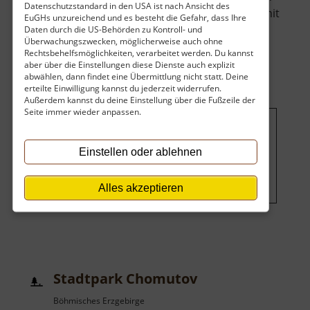
Datenschutzstandard in den USA ist nach Ansicht des
heute noch wird es aktiv bespielt und wartet mit
EuGHs unzureichend und es besteht die Gefahr, dass Ihre
über
unterschiedlichen Stücken auf. .. »
weiterlesen
Daten durch die US-Behörden zu Kontroll- und
Überwachungszwecken, möglicherweise auch ohne
Stadtth
Rechtsbehelfsmöglichkeiten, verarbeitet werden. Du kannst
Chomut
aber über die Einstellungen diese Dienste auch explizit
abwählen, dann findet eine Übermittlung nicht statt. Deine
erteilte Einwilligung kannst du jederzeit widerrufen.
Außerdem kannst du deine Einstellung über die Fußzeile der
Seite immer wieder anpassen.
Um dieses Projekt zu finanzieren,
Einstellen oder ablehnen
wird hier Werbung eingeblendet.
Cookie-Einstellungen ändern
.
Alles akzeptieren
Stadtpark Chomutov
Böhmisches Erzgebirge