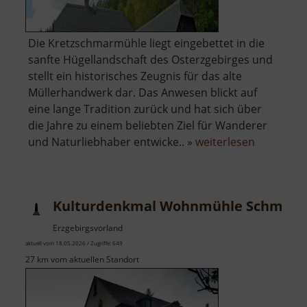
Die Kretzschmarmühle liegt eingebettet in die
sanfte Hügellandschaft des Osterzgebirges und
stellt ein historisches Zeugnis für das alte
Müllerhandwerk dar. Das Anwesen blickt auf
eine lange Tradition zurück und hat sich über
die Jahre zu einem beliebten Ziel für Wanderer
über
und Naturliebhaber entwicke.. »
weiterlesen
Kretzsch
Mühle
Hellendor
Kulturdenkmal Wohnmühle Schmidt-R
Erzgebirgsvorland
aktuell vom 18.05.2026 / Zugriffe: 649
27 km vom aktuellen Standort