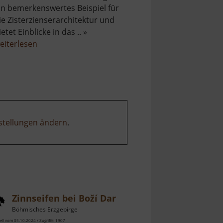
in bemerkenswertes Beispiel für
ie Zisterzienserarchitektur und
ietet Einblicke in das .. »
über
eiterlesen
Zisterzienserkloster
Grünhain
stellungen ändern
.
Zinnseifen bei Boží Dar
Böhmisches Erzgebirge
ell vom 05.10.2024 / Zugriffe: 1907