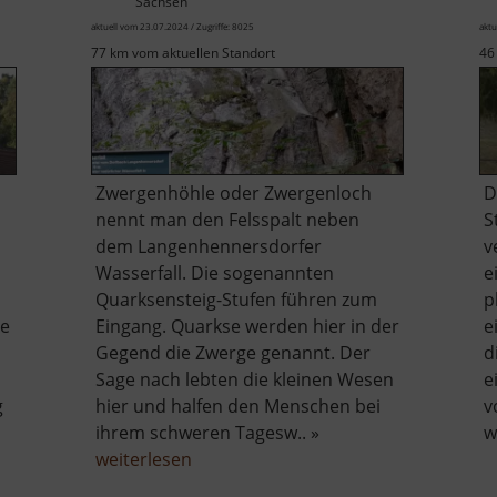
Sachsen
aktuell vom 23.07.2024 / Zugriffe: 8025
aktu
77 km vom aktuellen Standort
46
Zwergenhöhle oder Zwergenloch
D
nennt man den Felsspalt neben
S
dem Langenhennersdorfer
v
Wasserfall. Die sogenannten
e
Quarksensteig-Stufen führen zum
p
re
Eingang. Quarkse werden hier in der
e
Gegend die Zwerge genannt. Der
d
Sage nach lebten die kleinen Wesen
e
g
hier und halfen den Menschen bei
v
ihrem schweren Tagesw.. »
w
äse
über
weiterlesen
en
Zwergenhöhle