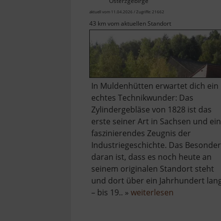
Osterzgebirge
aktuell vom 11.04.2026 / Zugriffe: 21662
43 km vom aktuellen Standort
In Muldenhütten erwartet dich ein
echtes Technikwunder: Das
Zylindergebläse von 1828 ist das
erste seiner Art in Sachsen und ein
faszinierendes Zeugnis der
Industriegeschichte. Das Besonde
daran ist, dass es noch heute an
seinem originalen Standort steht
und dort über ein Jahrhundert lan
über
– bis 19.. »
weiterlesen
Zylindergebl
Muldenhütt