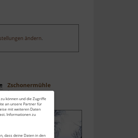
und
Kleine
Striegis
stellungen ändern
.
Zschonermühle
Sachsen
 zu können und die Zugriffe
ell vom 26.04.2026 / Zugriffe: 3191
te an unsere Partner für
 km vom aktuellen Standort
eise mit weiteren Daten
st. Informationen zu
ein, dass deine Daten in den