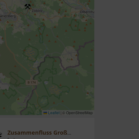
Leaflet
|
© OpenStreetMap
Zusammenfluss Große und Kleine Striegis