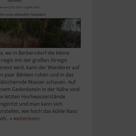
Sachsen
ell vom 23.07.2024 / Zugriffe: 5003
 km vom aktuellen Standort
a, wo in Berbersdorf die kleine
triegis mit der großen Striegis
ereint wird, kann der Wanderer auf
in paar Bänken ruhen und in das
lätschernde Wasser schauen. Auf
inem Gedenkstein in der Nähe sind
ie letzten Hochwasserstände
ingeritzt und man kann sich
orstellen, wie hoch das kühle Nass
über
oh.. »
weiterlesen
Zusammenfluss
Große