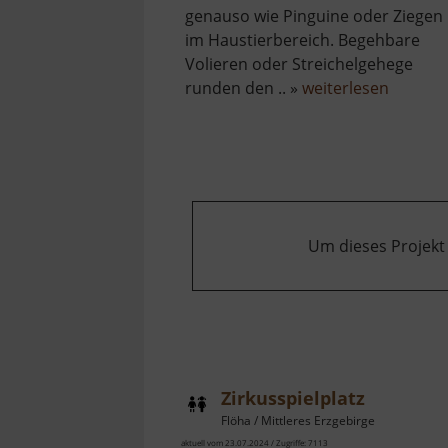
genauso wie Pinguine oder Ziegen
im Haustierbereich. Begehbare
Volieren oder Streichelgehege
über
runden den .. »
weiterlesen
Zoo
Dresde
Um dieses Projekt
Zirkusspielplatz
Flöha / Mittleres Erzgebirge
aktuell vom 23.07.2024 / Zugriffe: 7113