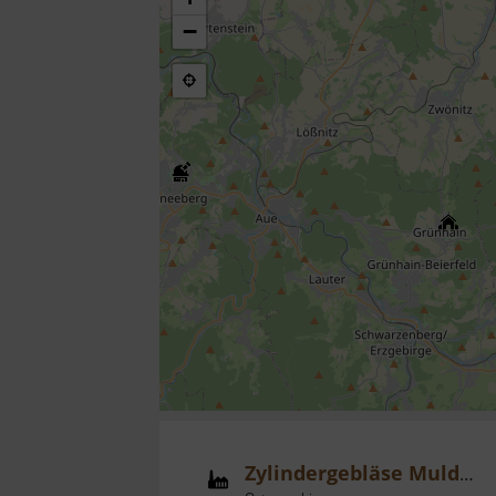
−
Zylindergebläse Muldenhütten