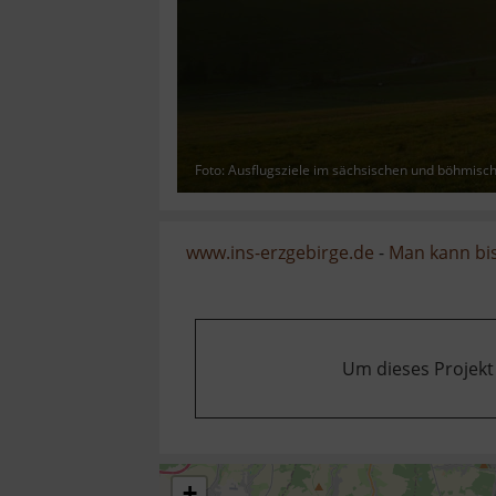
Foto: Ausflugsziele im sächsischen und böhmisc
www.ins-erzgebirge.de
-
Man kann bis
Um dieses Projekt
+