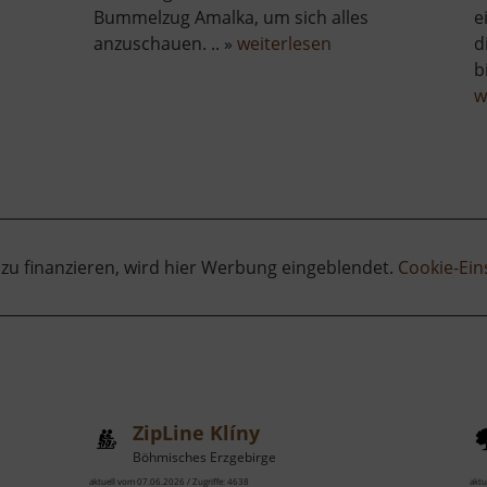
Bummelzug Amalka, um sich alles
e
über
anzuschauen. .. »
weiterlesen
d
Zoo
b
Chomutov
w
n
 zu finanzieren, wird hier Werbung eingeblendet.
Cookie-Ein
ZipLine Klíny
Böhmisches Erzgebirge
aktuell vom 07.06.2026 / Zugriffe: 4638
aktu