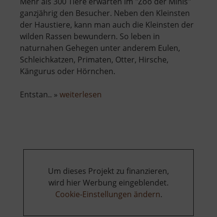
Mehr als 300 Tiere erwarten im "Zoo der Minis"
ganzjährig den Besucher. Neben den Kleinsten
der Haustiere, kann man auch die Kleinsten der
wilden Rassen bewundern. So leben in
naturnahen Gehegen unter anderem Eulen,
Schleichkatzen, Primaten, Otter, Hirsche,
Kängurus oder Hörnchen.
über
Entstan.. »
weiterlesen
Tiergarten
Aue
Um dieses Projekt zu finanzieren,
wird hier Werbung eingeblendet.
Cookie-Einstellungen ändern
.