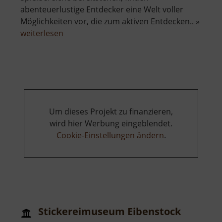
abenteuerlustige Entdecker eine Welt voller
Möglichkeiten vor, die zum aktiven Entdecken.. »
über
weiterlesen
Stockhausen
-
das
lebendige
Spielzeugland
Um dieses Projekt zu finanzieren,
wird hier Werbung eingeblendet.
Cookie-Einstellungen ändern
.
Stickereimuseum Eibenstock