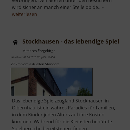
verbringen. Den älteren unter den Besuchern
wird sicher an manch einer Stelle ob de.. »
über
weiterlesen
Technische
Sammlungen
Stockhausen - das lebendige Spielze
Mittleres Erzgebirge
aktuell vom 07.06.2026 / Zugriffe: 16054
27 km vom aktuellen Standort
Das lebendige Spielzeugland Stockhausen in
Olbernhau ist ein wahres Paradies für Familien,
in dem Kinder jeden Alters auf ihre Kosten
kommen. Während für die Kleinsten behütete
Spielbereiche bereitstehen, finden