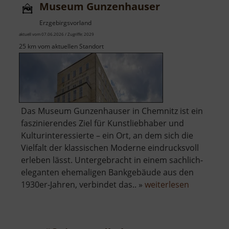
Museum Gunzenhauser
Erzgebirgsvorland
aktuell vom 07.06.2026 / Zugriffe: 2029
25 km vom aktuellen Standort
Das Museum Gunzenhauser in Chemnitz ist ein
faszinierendes Ziel für Kunstliebhaber und
Kulturinteressierte – ein Ort, an dem sich die
Vielfalt der klassischen Moderne eindrucksvoll
erleben lässt. Untergebracht in einem sachlich-
eleganten ehemaligen Bankgebäude aus den
über
1930er-Jahren, verbindet das.. »
weiterlesen
Museum
Gunzenha