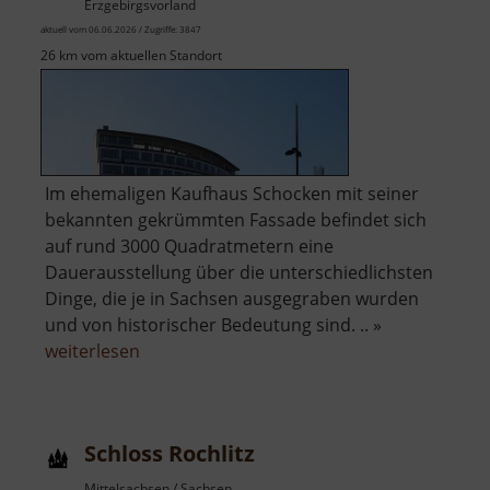
Erzgebirgsvorland
aktuell vom 06.06.2026 / Zugriffe: 3847
26 km vom aktuellen Standort
Im ehemaligen Kaufhaus Schocken mit seiner
bekannten gekrümmten Fassade befindet sich
auf rund 3000 Quadratmetern eine
Dauerausstellung über die unterschiedlichsten
Dinge, die je in Sachsen ausgegraben wurden
und von historischer Bedeutung sind. .. »
über
weiterlesen
Staatliches
Museum
für
Schloss Rochlitz
Archäologie
Mittelsachsen / Sachsen