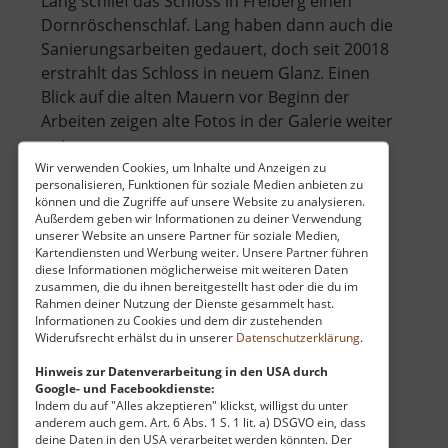
Lang schlief das Schloss in Freiberg einen
Dornröschenschlaf. Lang haben dann auch die
Sanierungsarbeiten gedauert, doch seit 20018
erstrahlt das Schloss in neuem Glanz. Einen
Blick auf die alten Mauern vor Beginn der
Arbeiten zeigen alte Fotos in der Galerie weiter
unten.
Wir verwenden Cookies, um Inhalte und Anzeigen zu
personalisieren, Funktionen für soziale Medien anbieten zu
über
Mit Beginn ergieb.. »
weiterlesen
können und die Zugriffe auf unsere Website zu analysieren.
Schloss
Außerdem geben wir Informationen zu deiner Verwendung
unserer Website an unsere Partner für soziale Medien,
Freudenstein
Kartendiensten und Werbung weiter. Unsere Partner führen
diese Informationen möglicherweise mit weiteren Daten
Schloss Bieberstein
zusammen, die du ihnen bereitgestellt hast oder die du im
Rahmen deiner Nutzung der Dienste gesammelt hast.
Osterzgebirge
Informationen zu Cookies und dem dir zustehenden
Widerufsrecht erhälst du in unserer
Datenschutzerklärung
.
aktuell vom 18.02.2026 / Zugriffe: 41031
51 km vom aktuellen Standort
Hinweis zur Datenverarbeitung in den USA durch
Google- und Facebookdienste:
Indem du auf "Alles akzeptieren" klickst, willigst du unter
anderem auch gem. Art. 6 Abs. 1 S. 1 lit. a) DSGVO ein, dass
deine Daten in den USA verarbeitet werden könnten. Der