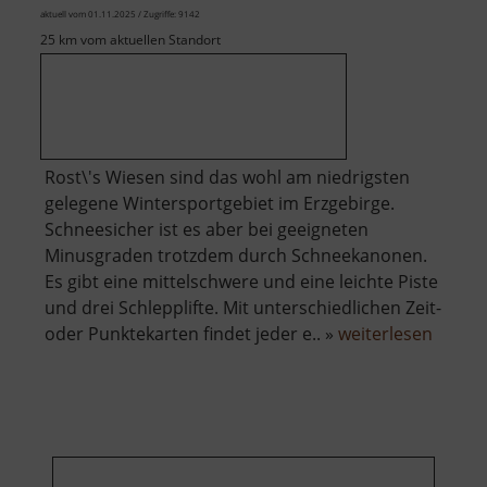
aktuell vom 01.11.2025 / Zugriffe: 9142
25 km vom aktuellen Standort
Rost\'s Wiesen sind das wohl am niedrigsten
gelegene Wintersportgebiet im Erzgebirge.
Schneesicher ist es aber bei geeigneten
Minusgraden trotzdem durch Schneekanonen.
Es gibt eine mittelschwere und eine leichte Piste
und drei Schlepplifte. Mit unterschiedlichen Zeit-
über
oder Punktekarten findet jeder e.. »
weiterlesen
Winte
Rost's
Wiese