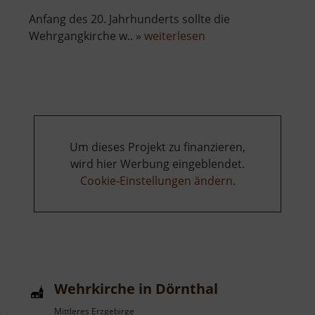
Anfang des 20. Jahrhunderts sollte die
über
Wehrgangkirche w.. »
weiterlesen
Wehrkirche
in
Lauterbach
Um dieses Projekt zu finanzieren,
wird hier Werbung eingeblendet.
Cookie-Einstellungen ändern
.
Wehrkirche in Dörnthal
Mittleres Erzgebirge