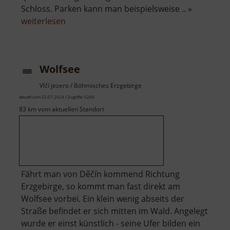
Schloss. Parken kann man beispielsweise .. »
über
weiterlesen
Wolfspfad
und
Wolkensteiner
Wolfsee
Hag
Vlčí jezero / Böhmisches Erzgebirge
aktuell vom 23.07.2024 / Zugriffe: 5260
83 km vom aktuellen Standort
Fährt man von Děčín kommend Richtung
Erzgebirge, so kommt man fast direkt am
Wolfsee vorbei. Ein klein wenig abseits der
Straße befindet er sich mitten im Wald. Angelegt
wurde er einst künstlich - seine Ufer bilden ein