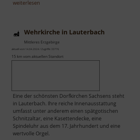
über
weiterlesen
Weiher
an
der
Wehrkirche in Lauterbach
kleinen
Triebisch
Mittleres Erzgebirge
aktuell vom 14.04.2024 / Zugriffe: 33776
15 km vom aktuellen Standort
Eine der schönsten Dorfkirchen Sachsens steht
in Lauterbach. Ihre reiche Innenausstattung
umfasst unter anderem einen spätgotischen
Schnitzaltar, eine Kasettendecke, eine
Spindeluhr aus dem 17. Jahrhundert und eine
wertvolle Orgel.