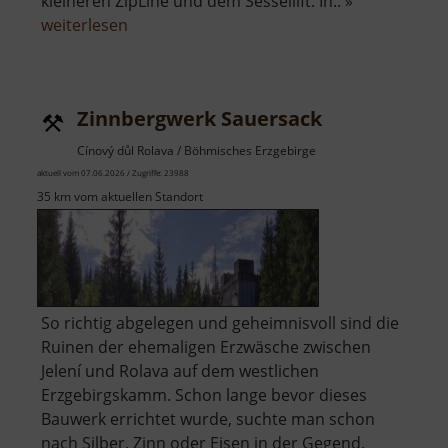
kleineren ZipLine und dem Sessellift. In.. »
über
weiterlesen
ZipLine
Klíny
Zinnbergwerk Sauersack
Cínový důl Rolava / Böhmisches Erzgebirge
aktuell vom 07.06.2026 / Zugriffe: 23988
35 km vom aktuellen Standort
So richtig abgelegen und geheimnisvoll sind die
Ruinen der ehemaligen Erzwäsche zwischen
Jelení und Rolava auf dem westlichen
Erzgebirgskamm. Schon lange bevor dieses
Bauwerk errichtet wurde, suchte man schon
nach Silber, Zinn oder Eisen in der Gegend.