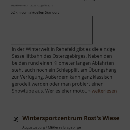
aktuell vom 01.11.2025 / Zugriffe: 8217
52 km vom aktuellen Standort
In der Winterwelt in Rehefeld gibt es die einzige
Sesselliftbahn des Osterzgebirges. Neben den
beiden rund einen Kilometer langen Abfahrten
steht auch noch ein Schlepplift am Übungshang
zur Verfügung. Außerdem kann ganz klassisch
gerodelt werden oder man probiert einen
über
Snowtube aus. Wer es eher moto.. »
weiterlesen
Winte
Rehef
Wintersportzentrum Rost's Wiesen
Augustusburg / Mittleres Erzgebirge