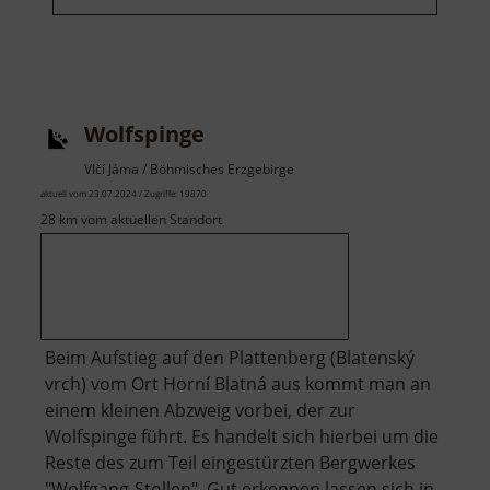
Wolfspinge
Vlčí Jáma / Böhmisches Erzgebirge
aktuell vom 23.07.2024 / Zugriffe: 19870
28 km vom aktuellen Standort
Beim Aufstieg auf den Plattenberg (Blatenský
vrch) vom Ort Horní Blatná aus kommt man an
einem kleinen Abzweig vorbei, der zur
Wolfspinge führt. Es handelt sich hierbei um die
Reste des zum Teil eingestürzten Bergwerkes
"Wolfgang-Stollen". Gut erkennen lassen sich in