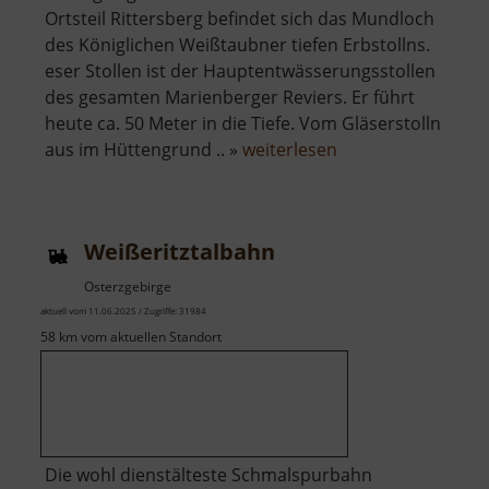
Ortsteil Rittersberg befindet sich das Mundloch
des Königlichen Weißtaubner tiefen Erbstollns.
eser Stollen ist der Hauptentwässerungsstollen
des gesamten Marienberger Reviers. Er führt
heute ca. 50 Meter in die Tiefe. Vom Gläserstolln
über
aus im Hüttengrund .. »
weiterlesen
Weißtaubner
Stolln
Weißeritztalbahn
Osterzgebirge
aktuell vom 11.06.2025 / Zugriffe: 31984
58 km vom aktuellen Standort
Die wohl dienstälteste Schmalspurbahn