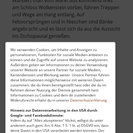
Wandert man vom Markt aus kommend links
am Schloss Wolkenstein vorbei, führen Treppen
und Wege am Hang entlang. Auf
Felsvorsprüngen und in Nieschen sind Bänke
angebracht und es lässt sich da aus die Aussicht
ins Zschopautal genießen.
Möchte man hinab zum Fluss, kommt man
Wir verwenden Cookies, um Inhalte und Anzeigen zu
personalisieren, Funktionen für soziale Medien anbieten zu
über
durch die Wolfsch.. »
weiterlesen
können und die Zugriffe auf unsere Website zu analysieren.
Wolkensteiner
Außerdem geben wir Informationen zu deiner Verwendung
unserer Website an unsere Partner für soziale Medien,
Wände
Kartendiensten und Werbung weiter. Unsere Partner führen
diese Informationen möglicherweise mit weiteren Daten
Wolkensteiner Schweiz
zusammen, die du ihnen bereitgestellt hast oder die du im
Rahmen deiner Nutzung der Dienste gesammelt hast.
Klettern / Mittleres Erzgebirge
Informationen zu Cookies und dem dir zustehenden
Widerufsrecht erhälst du in unserer
Datenschutzerklärung
.
aktuell vom 26.07.2024 / Zugriffe: 14330
8 km vom aktuellen Standort
Hinweis zur Datenverarbeitung in den USA durch
Google- und Facebookdienste:
Indem du auf "Alles akzeptieren" klickst, willigst du unter
anderem auch gem. Art. 6 Abs. 1 S. 1 lit. a) DSGVO ein, dass
deine Daten in den USA verarbeitet werden könnten. Der