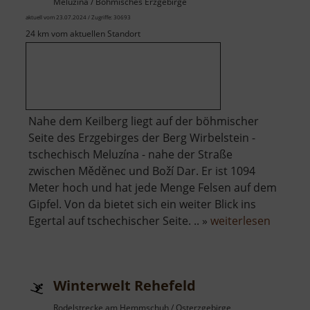
Meluzína / Böhmisches Erzgebirge
aktuell vom 23.07.2024 / Zugriffe: 30693
24 km vom aktuellen Standort
Nahe dem Keilberg liegt auf der böhmischer
Seite des Erzgebirges der Berg Wirbelstein -
tschechisch Meluzína - nahe der Straße
zwischen Měděnec und Boží Dar. Er ist 1094
Meter hoch und hat jede Menge Felsen auf dem
Gipfel. Von da bietet sich ein weiter Blick ins
über
Egertal auf tschechischer Seite. .. »
weiterlesen
Wirbels
Winterwelt Rehefeld
Rodelstrecke am Hemmschuh / Osterzgebirge