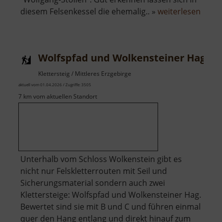
über
diesem Felsenkessel die ehemalig.. »
weiterlesen
Wolfs
Wolfspfad und Wolkensteiner Hag
Klettersteig / Mittleres Erzgebirge
aktuell vom 01.04.2026 / Zugriffe: 3505
7 km vom aktuellen Standort
Unterhalb vom Schloss Wolkenstein gibt es
nicht nur Felskletterrouten mit Seil und
Sicherungsmaterial sondern auch zwei
Klettersteige: Wolfspfad und Wolkensteiner Hag.
Bewertet sind sie mit B und C und führen einmal
quer den Hang entlang und direkt hinauf zum