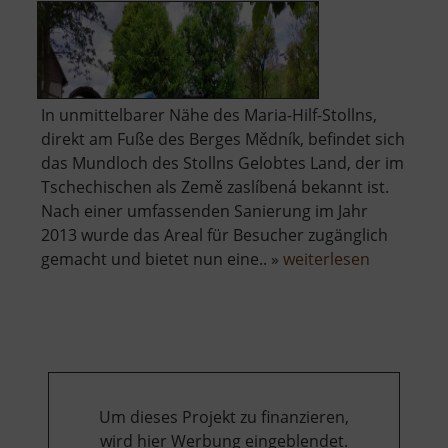
In unmittelbarer Nähe des Maria-Hilf-Stollns,
direkt am Fuße des Berges Mědník, befindet sich
das Mundloch des Stollns Gelobtes Land, der im
Tschechischen als Země zaslíbená bekannt ist.
Nach einer umfassenden Sanierung im Jahr
2013 wurde das Areal für Besucher zugänglich
über
gemacht und bietet nun eine.. »
weiterlesen
Besucher
Gelobtes
Land
Stolln
Um dieses Projekt zu finanzieren,
wird hier Werbung eingeblendet.