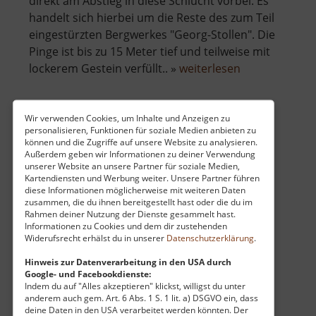
direkt am Abstieg in diese Schlucht vorbei. Es
handelt sich hierbei um die Reste des zum Teil
eingestürzten Bergwerkes "Georg-Stollen". Die
Pinge ist bis zu 15 Meter tief und teilweise mit
über
lockerem Gestein verfüllt.. »
weiterlesen
Eispinge
Wir verwenden Cookies, um Inhalte und Anzeigen zu
personalisieren, Funktionen für soziale Medien anbieten zu
Skigebiet Keilberg
können und die Zugriffe auf unsere Website zu analysieren.
Außerdem geben wir Informationen zu deiner Verwendung
Böhmisches Erzgebirge
unserer Website an unsere Partner für soziale Medien,
aktuell vom 01.11.2025 / Zugriffe: 7475
Kartendiensten und Werbung weiter. Unsere Partner führen
23 km vom aktuellen Standort
diese Informationen möglicherweise mit weiteren Daten
zusammen, die du ihnen bereitgestellt hast oder die du im
Rahmen deiner Nutzung der Dienste gesammelt hast.
Informationen zu Cookies und dem dir zustehenden
Widerufsrecht erhälst du in unserer
Datenschutzerklärung
.
Hinweis zur Datenverarbeitung in den USA durch
Google- und Facebookdienste:
Das Skigebiet mit dem höchsten Berg im
Indem du auf "Alles akzeptieren" klickst, willigst du unter
Erzgebirge befindet sich am Keilberg. Schon
anderem auch gem. Art. 6 Abs. 1 S. 1 lit. a) DSGVO ein, dass
deine Daten in den USA verarbeitet werden könnten. Der
gefühlt ewig wird hier Ski gefahren und die