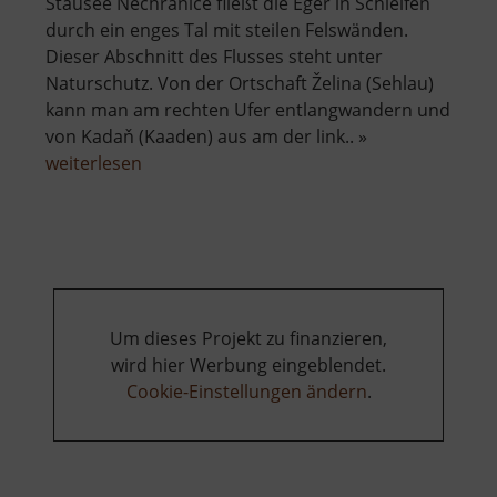
Stausee Nechranice fließt die Eger in Schleifen
durch ein enges Tal mit steilen Felswänden.
Dieser Abschnitt des Flusses steht unter
Naturschutz. Von der Ortschaft Želina (Sehlau)
kann man am rechten Ufer entlangwandern und
von Kadaň (Kaaden) aus am der link.. »
über
weiterlesen
Naturdenkmal
Želinský
meandr
Um dieses Projekt zu finanzieren,
wird hier Werbung eingeblendet.
Cookie-Einstellungen ändern
.