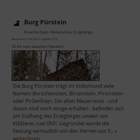
Neuschönburg
/
Schönburg
Burg Pürstein
Hrad Perštejn / Böhmisches Erzgebirge
aktuell vom 01.06.2024 / Zugriffe: 5779
26 km vom aktuellen Standort
Die Burg Pürstein trägt im Volksmund viele
Namen: Borschenstein, Birsenstein, Pirsinstein
oder Piršenštejn. Die alten Mauerreste - und
davon sind noch einige erhalten - befinden sich
am Südhang des Erzegbirges unweit von
Klášterec nad Ohří. Gegründet wurde die
Festung vermutlich von den Herren von S.. »
über
weiterlesen