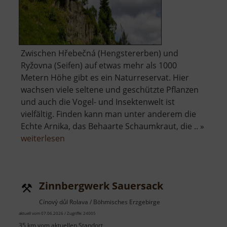
Zwischen Hřebečná (Hengstererben) und
Ryžovna (Seifen) auf etwas mehr als 1000
Metern Höhe gibt es ein Naturreservat. Hier
wachsen viele seltene und geschützte Pflanzen
und auch die Vogel- und Insektenwelt ist
vielfältig. Finden kann man unter anderem die
Echte Arnika, das Behaarte Schaumkraut, die .. »
über
weiterlesen
Basaltsteinbruch
Ryžovna
Zinnbergwerk Sauersack
Cínový důl Rolava / Böhmisches Erzgebirge
aktuell vom 07.06.2026 / Zugriffe: 24005
35 km vom aktuellen Standort