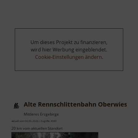
Fly-
Line
am
Fichtelberg
Um dieses Projekt zu finanzieren,
wird hier Werbung eingeblendet.
Cookie-Einstellungen ändern
.
Alte Rennschlittenbahn Oberwiesent
Mittleres Erzgebirge
aktuell vom 06.06.2026 / Zugriffe: 3080
20 km vom aktuellen Standort