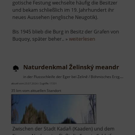
gotische Festung wechselte häufig die Besitzer
und bekam schließlich im 19. Jahrhundert ihr
neues Aussehen (englische Neugotik).
Bis 1945 blieb die Burg in Besitz der Grafen von
über
Buquoy, später beher.. »
weiterlesen
Schloss
Hauenstein
Naturdenkmal Želinský meandr
in der Flussschleife der Eger bei Zelině / Böhmisches Erzgebirge
aktuell vom 23.07.2024 / Zugriffe: 17331
35 km vom aktuellen Standort
Zwischen der Stadt Kadaň (Kaaden) und dem