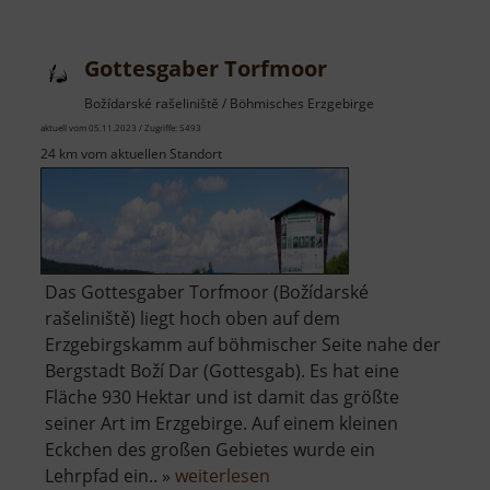
von
Boží
Gottesgaber Torfmoor
Dar
Božídarské rašeliniště / Böhmisches Erzgebirge
aktuell vom 05.11.2023 / Zugriffe: 5493
24 km vom aktuellen Standort
Das Gottesgaber Torfmoor (Božídarské
rašeliniště) liegt hoch oben auf dem
Erzgebirgskamm auf böhmischer Seite nahe der
Bergstadt Boží Dar (Gottesgab). Es hat eine
Fläche 930 Hektar und ist damit das größte
seiner Art im Erzgebirge. Auf einem kleinen
Eckchen des großen Gebietes wurde ein
über
Lehrpfad ein.. »
weiterlesen