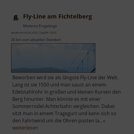
Frisch
Glück
Fly-Line am Fichtelberg
Glöckl
Mittleres Erzgebirge
aktuell vom 04.06.2026 / Zugriffe: 13425
20 km vom aktuellen Standort
Beworben wird sie als längste Fly-Line der Welt.
Lang ist sie 1550 und man saust an einem
Edelstahlrohr in großen und kleinen Kurven den
Berg hinunter. Man könnte es mit einer
Sommerrodel-Achterbahn vergleichen. Dabei
sitzt man in einem Tragegurt und kann sich so
den Fahrtwind um die Ohren pusten la.. »
über
weiterlesen