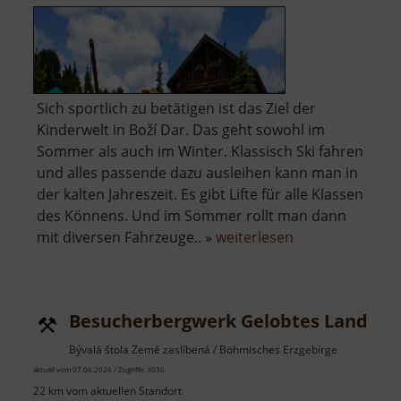
Sich sportlich zu betätigen ist das Ziel der
Kinderwelt in Boží Dar. Das geht sowohl im
Sommer als auch im Winter. Klassisch Ski fahren
und alles passende dazu ausleihen kann man in
der kalten Jahreszeit. Es gibt Lifte für alle Klassen
des Könnens. Und im Sommer rollt man dann
über
mit diversen Fahrzeuge.. »
weiterlesen
Kinderwelt
Boží
Dar
Besucherbergwerk Gelobtes Land Sto
Bývalá štola Země zaslíbená / Böhmisches Erzgebirge
aktuell vom 07.06.2026 / Zugriffe: 3036
22 km vom aktuellen Standort