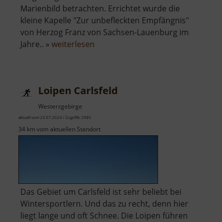
Marienbild betrachten. Errichtet wurde die
kleine Kapelle "Zur unbefleckten Empfängnis"
von Herzog Franz von Sachsen-Lauenburg im
über
Jahre.. »
weiterlesen
Marienbild
am
Kupferhübel
Loipen Carlsfeld
Westerzgebirge
aktuell vom 23.07.2024 / Zugriffe: 2985
34 km vom aktuellen Standort
Das Gebiet um Carlsfeld ist sehr beliebt bei
Wintersportlern. Und das zu recht, denn hier
liegt lange und oft Schnee. Die Loipen führen