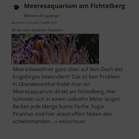
Meeresaquarium am Fichtelberg
Mittleres Erzgebirge
aktuell vom 01.06.2026 / Zugriffe: 4106
20 km vom aktuellen Standort
Meeresbewohner ganz oben auf dem Dach des
Erzgebirges bewundern? Das ist kein Problem.
In Oberwiesenthal findet man ein
Meeresaquarium direkt am Fichtelberg. Hier
tummeln sich in einem siebzehn Meter langen
Becken jede Menge bunte Fische. Sogar
Piranhas sind hier anzutreffen! Neben den
über
schwimmenden .. »
weiterlesen
Meeresaquarium
am