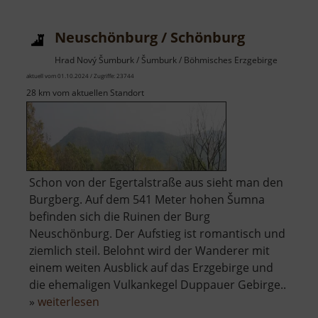
Egerberg
Neuschönburg / Schönburg
Hrad Nový Šumburk / Šumburk / Böhmisches Erzgebirge
aktuell vom 01.10.2024 / Zugriffe: 23744
28 km vom aktuellen Standort
Schon von der Egertalstraße aus sieht man den
Burgberg. Auf dem 541 Meter hohen Šumna
befinden sich die Ruinen der Burg
Neuschönburg. Der Aufstieg ist romantisch und
ziemlich steil. Belohnt wird der Wanderer mit
einem weiten Ausblick auf das Erzgebirge und
die ehemaligen Vulkankegel Duppauer Gebirge..
über
»
weiterlesen