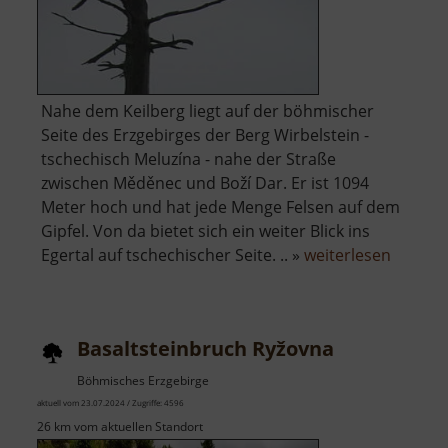
Nahe dem Keilberg liegt auf der böhmischer
Seite des Erzgebirges der Berg Wirbelstein -
tschechisch Meluzína - nahe der Straße
zwischen Měděnec und Boží Dar. Er ist 1094
Meter hoch und hat jede Menge Felsen auf dem
Gipfel. Von da bietet sich ein weiter Blick ins
über
Egertal auf tschechischer Seite. .. »
weiterlesen
Wirbels
Basaltsteinbruch Ryžovna
Böhmisches Erzgebirge
aktuell vom 23.07.2024 / Zugriffe: 4596
26 km vom aktuellen Standort