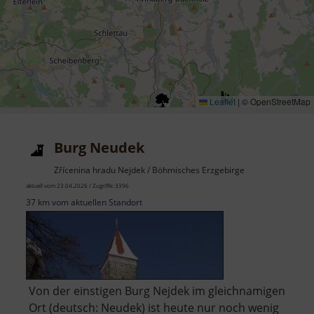
Leaflet
|
© OpenStreetMap
Burg Neudek
Zřícenina hradu Nejdek / Böhmisches Erzgebirge
aktuell vom 23.04.2026 / Zugriffe: 3396
37 km vom aktuellen Standort
Von der einstigen Burg Nejdek im gleichnamigen
Ort (deutsch: Neudek) ist heute nur noch wenig