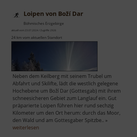
Loipen von Boží Dar
Böhmisches Erzgebirge
aktuell vom 23.07.2024 / Zugriffe: 2926
24 km vom aktuellen Standort
Neben dem Keilberg mit seinem Trubel um
Abfahrt und Skilifte, lädt die westlich gelegene
Hochebene um Boží Dar (Gottesgab) mit ihrem
schneesicheren Gebiet zum Langlauf ein. Gut
präparierte Loipen führen hier rund sechzig
Kilometer um den Ort herum: durch das Moor,
den Wald und am Gottesgaber Spitzbe.. »
über
weiterlesen
Loipen