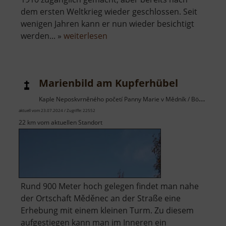
dem ersten Weltkrieg wieder geschlossen. Seit
wenigen Jahren kann er nun wieder besichtigt
über
werden... »
weiterlesen
Mariahilf-
Stollen
Marienbild am Kupferhübel
Kaple Neposkvrněného početí Panny Marie v Mědník / Böhmisches Erzgebirge
aktuell vom 23.07.2024 / Zugriffe: 22552
22 km vom aktuellen Standort
Rund 900 Meter hoch gelegen findet man nahe
der Ortschaft Měděnec an der Straße eine
Erhebung mit einem kleinen Turm. Zu diesem
aufgestiegen kann man im Inneren ein