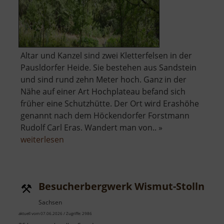
Altar und Kanzel sind zwei Kletterfelsen in der
Pausldorfer Heide. Sie bestehen aus Sandstein
und sind rund zehn Meter hoch. Ganz in der
Nähe auf einer Art Hochplateau befand sich
früher eine Schutzhütte. Der Ort wird Erashöhe
genannt nach dem Höckendorfer Forstmann
Rudolf Carl Eras. Wandert man von.. »
über
weiterlesen
Altar,
Kanzel
und
Besucherbergwerk Wismut-Stolln
Erashöhe
Sachsen
aktuell vom 07.06.2026 / Zugriffe: 2986