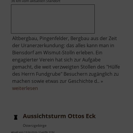
36 km vom aktuellen Standort
Altbergbau, Pingenfelder, Bergbau aus der Zeit
der Uranerzerkundung: das alles kann man in
Biensdorf am Wismut-Stolln erleben. Ein
engagierter Verein hat sich zur Aufgabe
gemacht, die weit verzweigten Stollen des "Hülfe
des Herrn Fundgrube" Besuchern zugänglich zu
machen sowie etwas zur Geschichte d.. »
über
weiterlesen
Besucherbergwerk
Wismut-
Stolln
Aussichtsturm Ottos Eck
Osterzgebirge
aktuell vom 13.04.2026 / Zugriffe: 3192