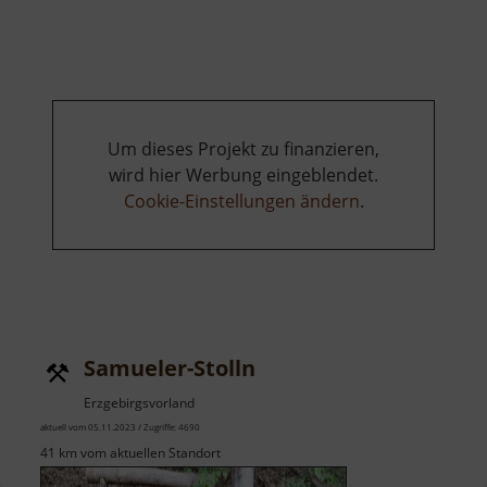
Himmelsleiter
mit
Aussichtspunkt
und
Denkmal
Um dieses Projekt zu finanzieren,
wird hier Werbung eingeblendet.
Cookie-Einstellungen ändern
.
Samueler-Stolln
Erzgebirgsvorland
aktuell vom 05.11.2023 / Zugriffe: 4690
41 km vom aktuellen Standort