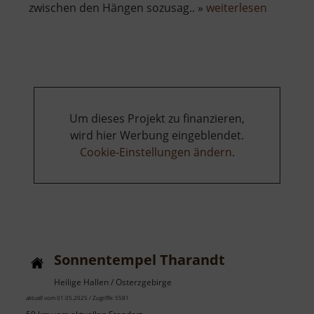
über
zwischen den Hängen sozusag.. »
weiterlesen
Skigebiet
Holzhau
Um dieses Projekt zu finanzieren,
wird hier Werbung eingeblendet.
Cookie-Einstellungen ändern
.
Sonnentempel Tharandt
Heilige Hallen / Osterzgebirge
aktuell vom 01.05.2025 / Zugriffe: 5581