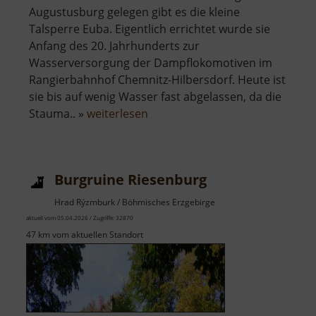
Augustusburg gelegen gibt es die kleine
Talsperre Euba. Eigentlich errichtet wurde sie
Anfang des 20. Jahrhunderts zur
Wasserversorgung der Dampflokomotiven im
Rangierbahnhof Chemnitz-Hilbersdorf. Heute ist
sie bis auf wenig Wasser fast abgelassen, da die
über
Stauma.. »
weiterlesen
Talsperre
Euba
Burgruine Riesenburg
Hrad Rýzmburk / Böhmisches Erzgebirge
aktuell vom 05.04.2026 / Zugriffe: 32870
47 km vom aktuellen Standort