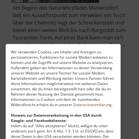
Am Beginn des Naturlehrpfades Markersdorf
lädt ein Aussichtspunkt zum Verweilen ein: hoch
über der Chemnitz liegt der Schreckenstein und
bietet einen weiten Blick bis nach Burgstädt zum
Taurastein-Turm. Auf einer Bank kann man sich
ausruhen nach dem steilen Aufstieg vom Tal. .. »
über
weiterlesen
Wir verwenden Cookies, um Inhalte und Anzeigen zu
personalisieren, Funktionen für soziale Medien anbieten zu
Schreckenstein
können und die Zugriffe auf unsere Website zu analysieren.
Markersdorf
Außerdem geben wir Informationen zu deiner Verwendung
unserer Website an unsere Partner für soziale Medien,
Kartendiensten und Werbung weiter. Unsere Partner führen
Reitzenhainer Zeuggraben
diese Informationen möglicherweise mit weiteren Daten
zusammen, die du ihnen bereitgestellt hast oder die du im
Mittleres Erzgebirge
Rahmen deiner Nutzung der Dienste gesammelt hast.
aktuell vom 05.11.2023 / Zugriffe: 4093
Informationen zu Cookies und dem dir zustehenden
Widerufsrecht erhälst du in unserer
Datenschutzerklärung
.
17 km vom aktuellen Standort
Hinweis zur Datenverarbeitung in den USA durch
Google- und Facebookdienste:
Indem du auf "Alles akzeptieren" klickst, willigst du unter
anderem auch gem. Art. 6 Abs. 1 S. 1 lit. a) DSGVO ein, dass
deine Daten in den USA verarbeitet werden könnten. Der