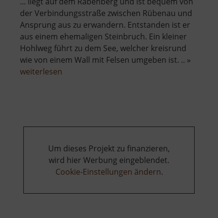
... liegt auf dem Rabenberg und ist bequem von
der Verbindungsstraße zwischen Rübenau und
Ansprung aus zu erwandern. Entstanden ist er
aus einem ehemaligen Steinbruch. Ein kleiner
Hohlweg führt zu dem See, welcher kreisrund
wie von einem Wall mit Felsen umgeben ist. .. »
über
weiterlesen
Basaltsee
bei
Ansprung
Um dieses Projekt zu finanzieren,
wird hier Werbung eingeblendet.
Cookie-Einstellungen ändern
.