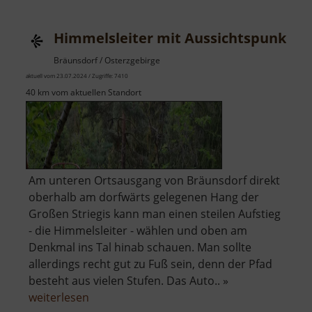
/
Totensteinhöhle
Himmelsleiter mit Aussichtspunkt 
Bräunsdorf / Osterzgebirge
aktuell vom 23.07.2024 / Zugriffe: 7410
40 km vom aktuellen Standort
Am unteren Ortsausgang von Bräunsdorf direkt
oberhalb am dorfwärts gelegenen Hang der
Großen Striegis kann man einen steilen Aufstieg
- die Himmelsleiter - wählen und oben am
Denkmal ins Tal hinab schauen. Man sollte
allerdings recht gut zu Fuß sein, denn der Pfad
besteht aus vielen Stufen. Das Auto.. »
über
weiterlesen