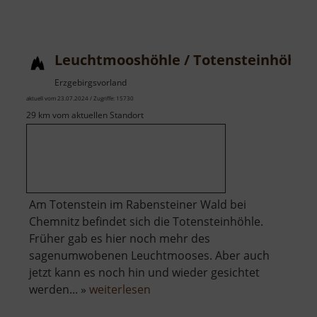
Skihang
Český
Jiřetín
Leuchtmooshöhle / Totensteinhöhle
Erzgebirgsvorland
aktuell vom 23.07.2024 / Zugriffe: 15730
29 km vom aktuellen Standort
Am Totenstein im Rabensteiner Wald bei
Chemnitz befindet sich die Totensteinhöhle.
Früher gab es hier noch mehr des
sagenumwobenen Leuchtmooses. Aber auch
jetzt kann es noch hin und wieder gesichtet
über
werden... »
weiterlesen
Leuchtmooshöhle