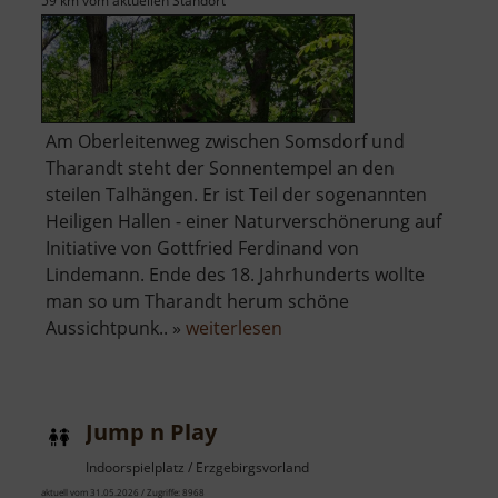
59 km vom aktuellen Standort
Am Oberleitenweg zwischen Somsdorf und
Tharandt steht der Sonnentempel an den
steilen Talhängen. Er ist Teil der sogenannten
Heiligen Hallen - einer Naturverschönerung auf
Initiative von Gottfried Ferdinand von
Lindemann. Ende des 18. Jahrhunderts wollte
man so um Tharandt herum schöne
über
Aussichtpunk.. »
weiterlesen
Sonnentempel
Tharandt
Jump n Play
Indoorspielplatz / Erzgebirgsvorland
aktuell vom 31.05.2026 / Zugriffe: 8968