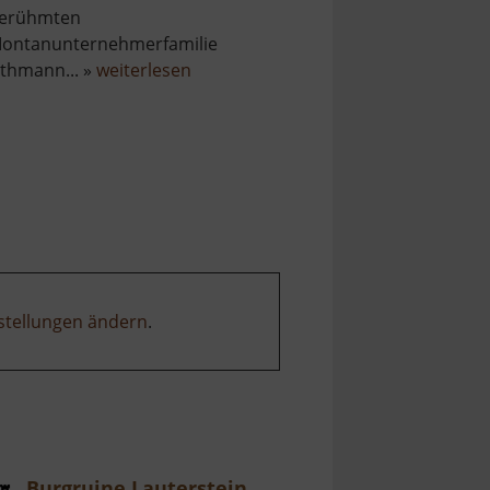
erühmten
ontanunternehmerfamilie
über
thmann... »
weiterlesen
Fundgrube
St
Briccius
stellungen ändern
.
Burgruine Lauterstein