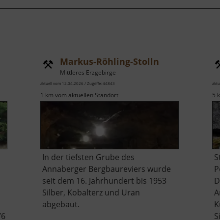
Markus-Röhling-Stolln
Mittleres Erzgebirge
aktuell vom 12.04.2026 / Zugriffe: 44843
aktu
1 km vom aktuellen Standort
5 
In der tiefsten Grube des
S
Annaberger Bergbaureviers wurde
P
seit dem 16. Jahrhundert bis 1953
D
Silber, Kobalterz und Uran
A
abgebaut.
K
76
S