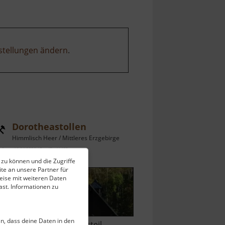
stellungen ändern
.
Dorotheastollen
Himmlisch Heer / Mittleres Erzgebirge
ell vom 12.04.2026 / Zugriffe: 41423
 zu können und die Zugriffe
km vom aktuellen Standort
te an unsere Partner für
eise mit weiteren Daten
st. Informationen zu
ein, dass deine Daten in den
ei dem Annaberger Ortsteil