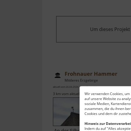
Um dieses Projekt
Frohnauer Hammer
Mittleres Erzgebirge
aktuell vom 26.04.2026 / Zugriffe: 80138
Wir verwenden Cookies, um I
3 km vom aktuellen Standort
auf unsere Website zu anal
soziale Medien, Kartendiens
zusammen, die du ihnen bere
Cookies und dem dir zustehe
Hinweis zur Datenverarbei
Indem du auf "Alles akzeptier
An der Silberstraße liegt eine der