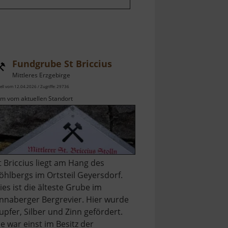
Fundgrube St Briccius
Mittleres Erzgebirge
ell vom 12.04.2026 / Zugriffe: 29736
km vom aktuellen Standort
t Briccius liegt am Hang des
öhlbergs im Ortsteil Geyersdorf.
ies ist die älteste Grube im
nnaberger Bergrevier. Hier wurde
upfer, Silber und Zinn gefördert.
ie war einst im Besitz der