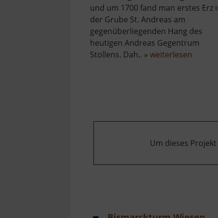
und um 1700 fand man erstes Erz 
der Grube St. Andreas am
gegenüberliegenden Hang des
heutigen Andreas Gegentrum
über
Stollens. Dah.. »
weiterlesen
Andrea
Gegen
Stollen
Um dieses Projekt
Bismarckturm Wiesenbad