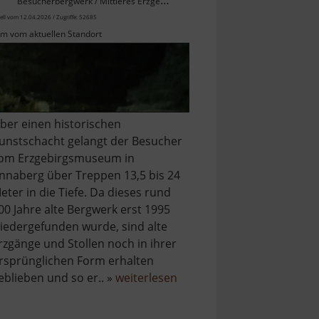
Besucherbergwerk / Mittleres Erzgebirge
ell vom 12.04.2026 / Zugriffe: 52685
km vom aktuellen Standort
ber einen historischen
unstschacht gelangt der Besucher
om Erzgebirgsmuseum in
nnaberg über Treppen 13,5 bis 24
eter in die Tiefe. Da dieses rund
00 Jahre alte Bergwerk erst 1995
iedergefunden wurde, sind alte
rzgänge und Stollen noch in ihrer
rsprünglichen Form erhalten
über
eblieben und so er.. »
weiterlesen
Im
Gößner