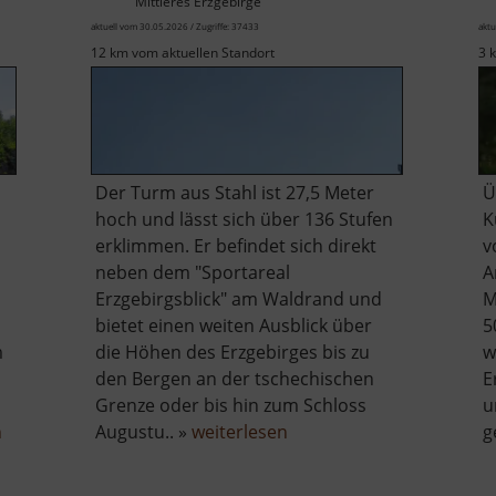
Mittleres Erzgebirge
aktuell vom 30.05.2026 / Zugriffe: 37433
aktu
12 km vom aktuellen Standort
3 
Der Turm aus Stahl ist 27,5 Meter
Ü
hoch und lässt sich über 136 Stufen
K
erklimmen. Er befindet sich direkt
v
neben dem "Sportareal
A
Erzgebirgsblick" am Waldrand und
M
bietet einen weiten Ausblick über
5
m
die Höhen des Erzgebirges bis zu
w
den Bergen an der tschechischen
E
Grenze oder bis hin zum Schloss
u
über
über
n
Augustu.. »
weiterlesen
g
Binge
Aussichtsturm
in
in