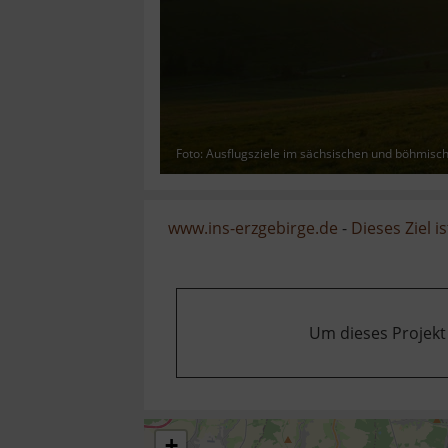
Foto: Ausflugsziele im sächsischen und böhmisc
www.ins-erzgebirge.de
-
Dieses Ziel is
Um dieses Projekt
+