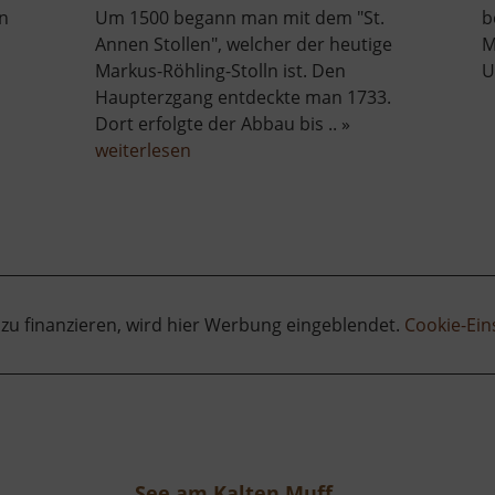
in
Um 1500 begann man mit dem "St.
b
Annen Stollen", welcher der heutige
M
Markus-Röhling-Stolln ist. Den
U
Haupterzgang entdeckte man 1733.
Dort erfolgte der Abbau bis .. »
s-
über
weiterlesen
trum-
Markus-
Röhling-
Stolln
 zu finanzieren, wird hier Werbung eingeblendet.
Cookie-Ein
See am Kalten Muff