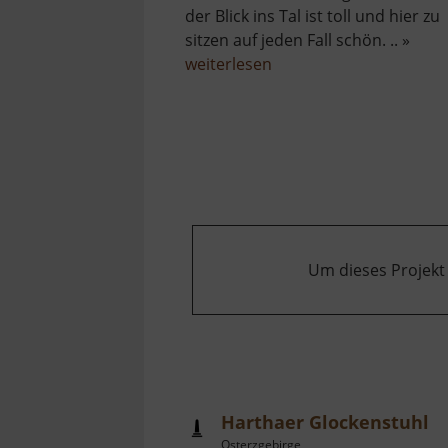
der Blick ins Tal ist toll und hier zu
sitzen auf jeden Fall schön. .. »
über
weiterlesen
Tännicht
Blick
Um dieses Projekt
Harthaer Glockenstuhl
Osterzgebirge