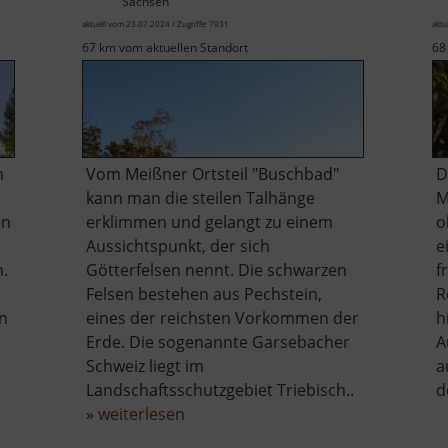
Sachsen
aktuell vom 23.07.2024 / Zugriffe: 7931
aktu
67 km vom aktuellen Standort
68
m
Vom Meißner Ortsteil "Buschbad"
D
kann man die steilen Talhänge
M
en
erklimmen und gelangt zu einem
o
Aussichtspunkt, der sich
e
n.
Götterfelsen nennt. Die schwarzen
f
Felsen bestehen aus Pechstein,
R
en
eines der reichsten Vorkommen der
h
Erde. Die sogenannte Garsebacher
A
Schweiz liegt im
a
Landschaftsschutzgebiet Triebisch..
d
über
»
weiterlesen
Götterfelsen