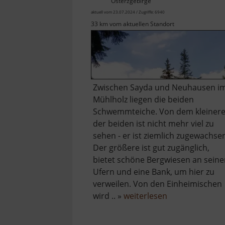
Osterzgebirge
aktuell vom 23.07.2024 / Zugriffe: 6940
33 km vom aktuellen Standort
Zwischen Sayda und Neuhausen i
Mühlholz liegen die beiden
Schwemmteiche. Von dem kleiner
der beiden ist nicht mehr viel zu
sehen - er ist ziemlich zugewachse
Der größere ist gut zugänglich,
bietet schöne Bergwiesen an sein
Ufern und eine Bank, um hier zu
verweilen. Von den Einheimischen
über
wird .. »
weiterlesen
Schwemmteich