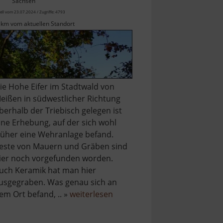
Sachsen
ell vom 23.07.2024 / Zugriffe: 4793
 km vom aktuellen Standort
ie Hohe Eifer im Stadtwald von
eißen in südwestlicher Richtung
berhalb der Triebisch gelegen ist
ine Erhebung, auf der sich wohl
rüher eine Wehranlage befand.
este von Mauern und Gräben sind
ier noch vorgefunden worden.
uch Keramik hat man hier
usgegraben. Was genau sich an
über
em Ort befand, .. »
weiterlesen
Hohe
Eifer