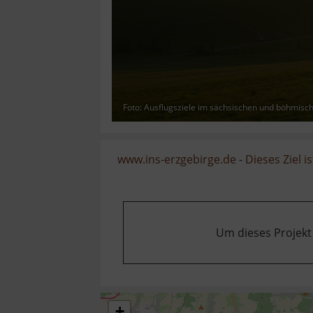
Foto: Ausflugsziele im sächsischen und böhmisc
www.ins-erzgebirge.de
-
Dieses Ziel is
Um dieses Projekt
+