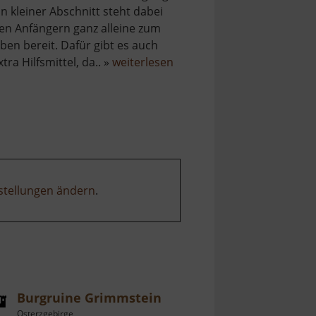
in kleiner Abschnitt steht dabei
en Anfängern ganz alleine zum
ben bereit. Dafür gibt es auch
über
xtra Hilfsmittel, da.. »
weiterlesen
Eisbahn
am
Hains
stellungen ändern
.
Burgruine Grimmstein
Osterzgebirge