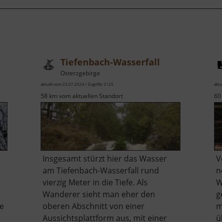
Tiefenbach-Wasserfall
Osterzgebirge
aktuell vom 23.07.2024 / Zugriffe: 5125
aktu
58 km vom aktuellen Standort
60
Insgesamt stürzt hier das Wasser
V
am Tiefenbach-Wasserfall rund
n
vierzig Meter in die Tiefe. Als
W
Wanderer sieht man eher den
g
ie
oberen Abschnitt von einer
m
Aussichtsplattform aus, mit einer
ü