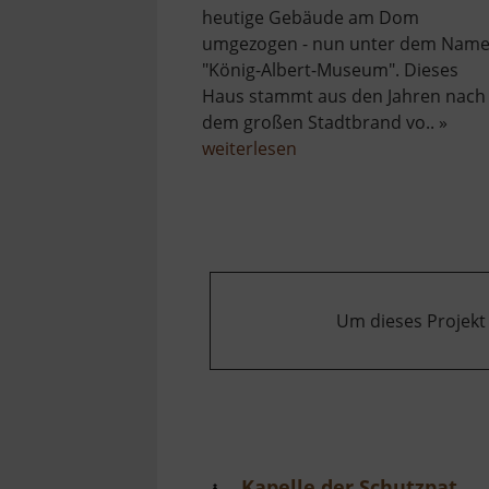
heutige Gebäude am Dom
umgezogen - nun unter dem Nam
"König-Albert-Museum". Dieses
Haus stammt aus den Jahren nach
dem großen Stadtbrand vo.. »
über
weiterlesen
Bergbaumuseum
Freiberg
Um dieses Projekt
Kapelle der Schutzpatrone Böhmens