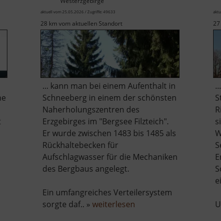
Westerzgebirge
aktuell vom 25.05.2026 / Zugriffe: 49633
aktu
28 km vom aktuellen Standort
27
... kann man bei einem Aufenthalt in
.
ne
Schneeberg in einem der schönsten
S
Naherholungszentren des
R
t
Erzgebirges im "Bergsee Filzteich".
s
Er wurde zwischen 1483 bis 1485 als
W
Rückhaltebecken für
S
Aufschlagwasser für die Mechaniken
E
des Bergbaus angelegt.
S
e
er
Ein umfangreiches Verteilersystem
hloss
über
sorgte daf.. »
weiterlesen
U
gustusburg
Filzteich