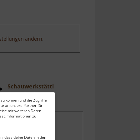
Chemnitz
stellungen ändern
.
Schauwerkstättl
Mittleres Erzgebirge
 zu können und die Zugriffe
ell vom 01.06.2024 / Zugriffe: 5118
te an unsere Partner für
 km vom aktuellen Standort
eise mit weiteren Daten
st. Informationen zu
ein, dass deine Daten in den