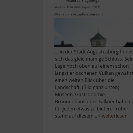
Mittleres Erzgebirge
aktuell vom 12.04.2026 / Zugriffe: 159233
24 km vom aktuellen Standort
... in der Stadt Augustusburg findet
sich das gleichnamige Schloss. Sei
Lage hoch oben auf einem schon
längst erloschenen Vulkan gewähr
einen weiten Blick über die
Landschaft. (Bild ganz unten)
Museen, Gastronomie,
Brunnenhaus oder Falkner haben
für jeden etwas zu bieten. Früher
üb
stand auf diesem .. »
weiterlesen
Sc
Au