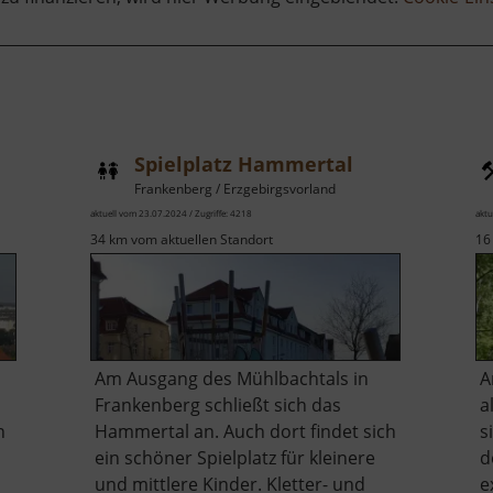
Spielplatz Hammertal
Frankenberg / Erzgebirgsvorland
aktuell vom 23.07.2024 / Zugriffe: 4218
aktu
34 km vom aktuellen Standort
16
Am Ausgang des Mühlbachtals in
A
Frankenberg schließt sich das
a
n
Hammertal an. Auch dort findet sich
s
ein schöner Spielplatz für kleinere
d
und mittlere Kinder. Kletter- und
e