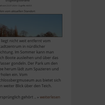
Erzgebirgsvorland
ell vom 23.07.2024 / Zugriffe: 46053
 km vom aktuellen Standort
.. liegt nicht weit entfernt vom
tadtzentrum in nürdlicher
ichtung. Im Sommer kann man
ich Boote ausleihen und über das
asser gondeln. Der Park um den
ee herum lädt zum Spazieren und
rholen ein. Vom
chlossbergmuseum aus bietet sich
in weiter Blick über den Teich.
über
rsprünglich gehört .. »
weiterlesen
Schlossteich