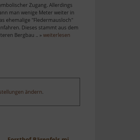
ymbolischer Zugang. Allerdings
ann man wenige Meter weiter in
as ehemalige "Fledermausloch"
infahren. Dieses stammt aus dem
über
lteren Bergbau .. »
weiterlesen
Tiefer
Victoria
Stolln
stellungen ändern
.
Forsthof Bärenfels mit Arboretum