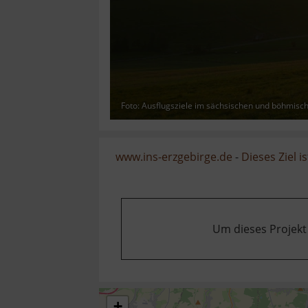
Foto: Ausflugsziele im sächsischen und böhmisc
www.ins-erzgebirge.de
-
Dieses Ziel is
Um dieses Projekt
+