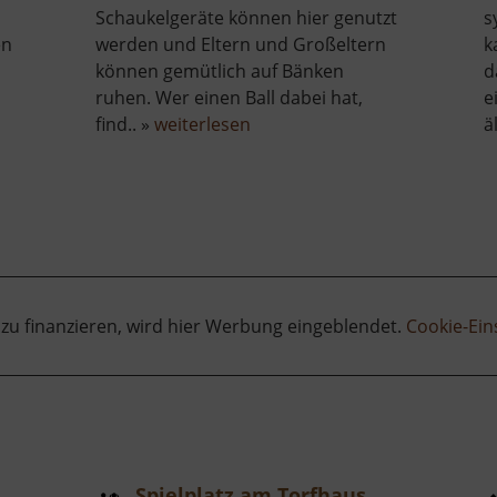
Schaukelgeräte können hier genutzt
s
en
werden und Eltern und Großeltern
k
können gemütlich auf Bänken
d
ruhen. Wer einen Ball dabei hat,
e
über
find.. »
weiterlesen
ä
Spielplatz
Hammertal
 zu finanzieren, wird hier Werbung eingeblendet.
Cookie-Ein
Spielplatz am Torfhaus