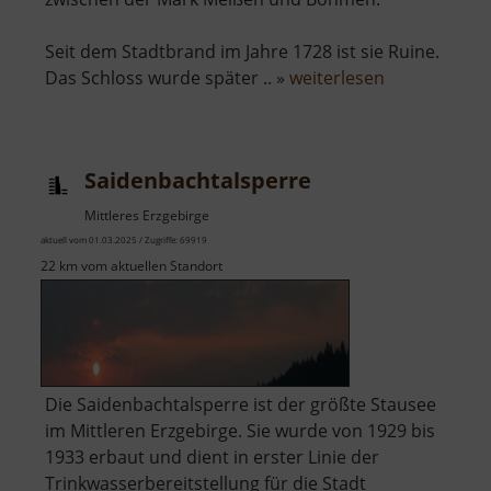
Seit dem Stadtbrand im Jahre 1728 ist sie Ruine.
über
Das Schloss wurde später .. »
weiterlesen
Burgruine
und
Schloss
Saidenbachtalsperre
Frauenstein
Mittleres Erzgebirge
aktuell vom 01.03.2025 / Zugriffe: 69919
22 km vom aktuellen Standort
Die Saidenbachtalsperre ist der größte Stausee
im Mittleren Erzgebirge. Sie wurde von 1929 bis
1933 erbaut und dient in erster Linie der
Trinkwasserbereitstellung für die Stadt