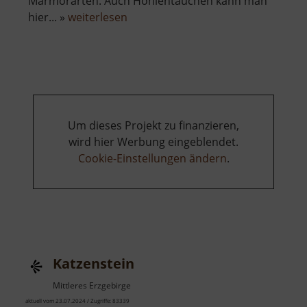
Marmorarten. Auch Höhlentauchen kann man
über
hier... »
weiterlesen
Rabensteiner
Felsendome
Um dieses Projekt zu finanzieren,
wird hier Werbung eingeblendet.
Cookie-Einstellungen ändern
.
Katzenstein
Mittleres Erzgebirge
aktuell vom 23.07.2024 / Zugriffe: 83339