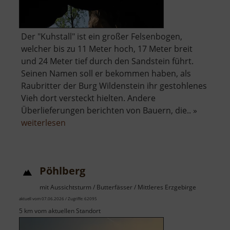
Der "Kuhstall" ist ein großer Felsenbogen,
welcher bis zu 11 Meter hoch, 17 Meter breit
und 24 Meter tief durch den Sandstein führt.
Seinen Namen soll er bekommen haben, als
Raubritter der Burg Wildenstein ihr gestohlenes
Vieh dort versteckt hielten. Andere
Überlieferungen berichten von Bauern, die.. »
über
weiterlesen
Kuhstall
mit
Himmelsleiter
Pöhlberg
mit Aussichtsturm / Butterfässer / Mittleres Erzgebirge
aktuell vom 07.06.2026 / Zugriffe: 62095
5 km vom aktuellen Standort