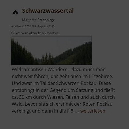
Schwarzwassertal
Mittleres Erzgebirge
aktuell vom 23.07.2024 / Zugriffe: 66180
17 km vom aktuellen Standort
Wildromantisch Wandern - dazu muss man
nicht weit fahren, das geht auch im Erzgebirge.
Und zwar im Tal der Schwarzen Pockau. Diese
entspringt in der Gegend um Satzung und fließt
ca. 30 km durch Wiesen, Felsen und auch durch
Wald, bevor sie sich erst mit der Roten Pockau
über
vereinigt und dann in die Flö.. »
weiterlesen
Schwarzwa