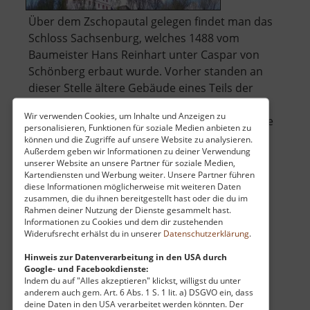
Über dem Zschopautal gelegen findet man das
Schloss Sachsenburg, welches 1488 vom
Baumeister Hans Reinhart unter Caspar von
Schönberg erbaut wurde. Vorher standen an
dieser Stelle ältere Gebäude eines Teils der
alten Sachsenburg. Die erste urkundliche
Wir verwenden Cookies, um Inhalte und Anzeigen zu
Erwähnung gab es im Jahre 1197. Ab dem Jahre
personalisieren, Funktionen für soziale Medien anbieten zu
über
161.. »
weiterlesen
können und die Zugriffe auf unsere Website zu analysieren.
Außerdem geben wir Informationen zu deiner Verwendung
Schloss
unserer Website an unsere Partner für soziale Medien,
Sachsenburg
Kartendiensten und Werbung weiter. Unsere Partner führen
diese Informationen möglicherweise mit weiteren Daten
zusammen, die du ihnen bereitgestellt hast oder die du im
Fichtelberg
Rahmen deiner Nutzung der Dienste gesammelt hast.
Informationen zu Cookies und dem dir zustehenden
Mittleres Erzgebirge
Widerufsrecht erhälst du in unserer
Datenschutzerklärung
.
aktuell vom 31.05.2026 / Zugriffe: 71185
20 km vom aktuellen Standort
Hinweis zur Datenverarbeitung in den USA durch
Google- und Facebookdienste:
Indem du auf "Alles akzeptieren" klickst, willigst du unter
anderem auch gem. Art. 6 Abs. 1 S. 1 lit. a) DSGVO ein, dass
deine Daten in den USA verarbeitet werden könnten. Der