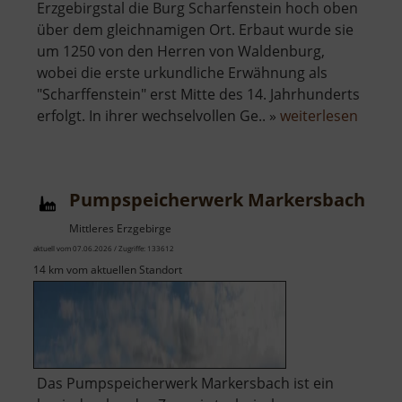
Erzgebirgstal die Burg Scharfenstein hoch oben
über dem gleichnamigen Ort. Erbaut wurde sie
um 1250 von den Herren von Waldenburg,
wobei die erste urkundliche Erwähnung als
"Scharffenstein" erst Mitte des 14. Jahrhunderts
über
erfolgt. In ihrer wechselvollen Ge.. »
weiterlesen
Burg
Scharf
Pumpspeicherwerk Markersbach
Mittleres Erzgebirge
aktuell vom 07.06.2026 / Zugriffe: 133612
14 km vom aktuellen Standort
Das Pumpspeicherwerk Markersbach ist ein