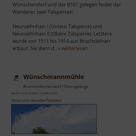
Wünschendorf und der B101 gelegen findet der
Wanderer zwei Talsperren:
Neunzehnhain I (Untere Talsperre) und
Neunzehnhain II (Obere Talsperre). Letztere
wurde von 1911 bis 1914 aus Bruchsteinen
über
erbaut. Sie dient d.. »
weiterlesen
Talsperre
Neunzehnhain
II
Wünschmannmühle
Krummenhennersdorf / Osterzgebirge
aktuell vom 05.06.2026 / Zugriffe: 57931
50 km vom aktuellen Standort