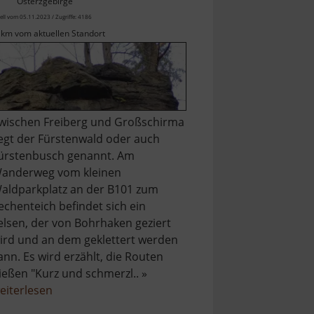
Osterzgebirge
ell vom 05.11.2023 / Zugriffe: 4186
 km vom aktuellen Standort
wischen Freiberg und Großschirma
iegt der Fürstenwald oder auch
ürstenbusch genannt. Am
anderweg vom kleinen
aldparkplatz an der B101 zum
echenteich befindet sich ein
elsen, der von Bohrhaken geziert
ird und an dem geklettert werden
ann. Es wird erzählt, die Routen
ießen "Kurz und schmerzl.. »
über
eiterlesen
Kletterfelsen