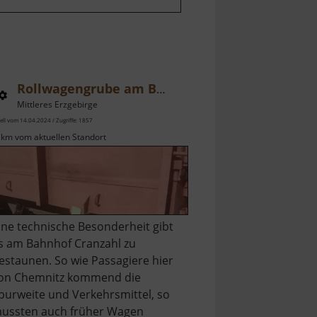
Rollwagengrube am Bahnhof Cranzahl
Mittleres Erzgebirge
ell vom 14.04.2024 / Zugriffe: 1857
 km vom aktuellen Standort
ine technische Besonderheit gibt
s am Bahnhof Cranzahl zu
estaunen. So wie Passagiere hier
on Chemnitz kommend die
purweite und Verkehrsmittel, so
ussten auch früher Wagen