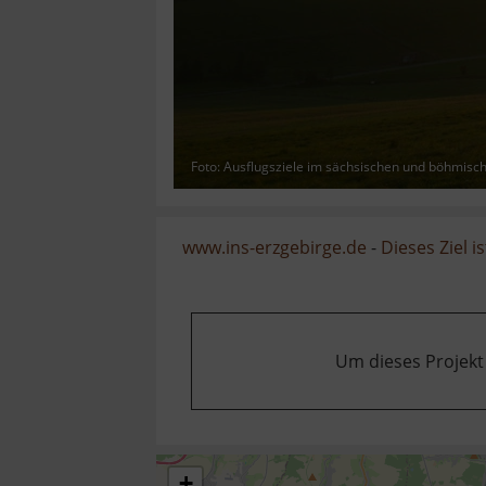
Foto: Ausflugsziele im sächsischen und böhmisc
www.ins-erzgebirge.de
-
Dieses Ziel is
Um dieses Projekt
+