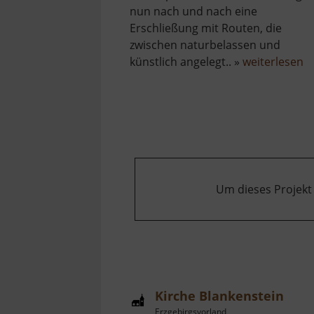
nun nach und nach eine
Erschließung mit Routen, die
zwischen naturbelassen und
ü
künstlich angelegt.. »
weiterlesen
Kl
i
S
Um dieses Projekt
Kirche Blankenstein
Erzgebirgsvorland