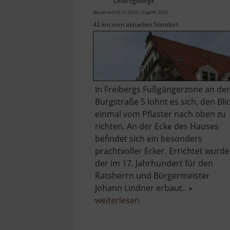
Osterzgebirge
aktuell vom 05.11.2023 / Zugriffe: 3525
42 km vom aktuellen Standort
In Freibergs Fußgängerzone an der
Burgstraße 5 lohnt es sich, den Bli
einmal vom Pflaster nach oben zu
richten. An der Ecke des Hauses
befindet sich ein besonders
prachtvoller Erker. Errichtet wurde
der im 17. Jahrhundert für den
Ratsherrn und Bürgermeister
Johann Lindner erbaut.. »
über
weiterlesen
Renaissancehaus
mit