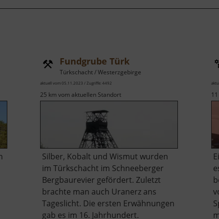
Fundgrube Türk
Türkschacht / Westerzgebirge
aktuell vom 05.11.2023 / Zugriffe: 4492
aktu
25 km vom aktuellen Standort
11
m
Silber, Kobalt und Wismut wurden
E
im Türkschacht im Schneeberger
e
Bergbaurevier gefördert. Zuletzt
b
brachte man auch Uranerz ans
v
Tageslicht. Die ersten Erwähnungen
S
gab es im 16. Jahrhundert.
m