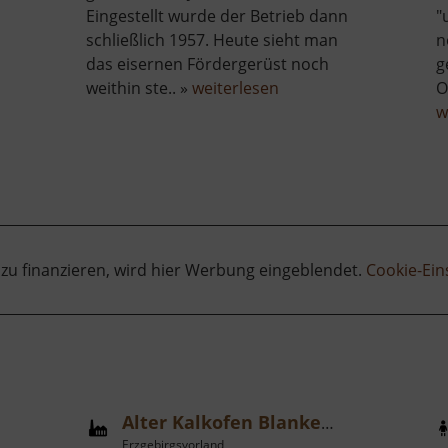
Eingestellt wurde der Betrieb dann
"
schließlich 1957. Heute sieht man
n
das eisernen Fördergerüst noch
g
ber
über
weithin ste.. »
weiterlesen
O
ettergarten
Fundgrube
w
m
Türk
eidelbruch
 zu finanzieren, wird hier Werbung eingeblendet.
Cookie-Ein
Alter Kalkofen Blankenstein
Erzgebirgsvorland