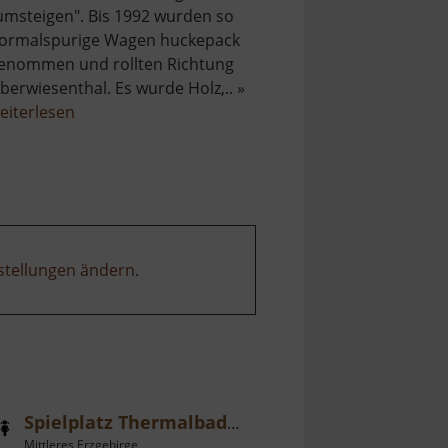
umsteigen". Bis 1992 wurden so
ormalspurige Wagen huckepack
enommen und rollten Richtung
berwiesenthal. Es wurde Holz,.. »
über
eiterlesen
Rollwagengrube
am
Bahnhof
Cranzahl
stellungen ändern
.
Spielplatz Thermalbad Wiesenbad
Mittleres Erzgebirge