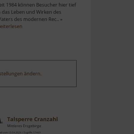
eit 1984 können Besucher hier tief
n das Leben und Wirken des
Vaters des modernen Rec.. »
über
eiterlesen
Adam-
Ries-
Museum
stellungen ändern
.
Talsperre Cranzahl
Mittleres Erzgebirge
ell vom 13.04.2026 / Zugriffe: 57469