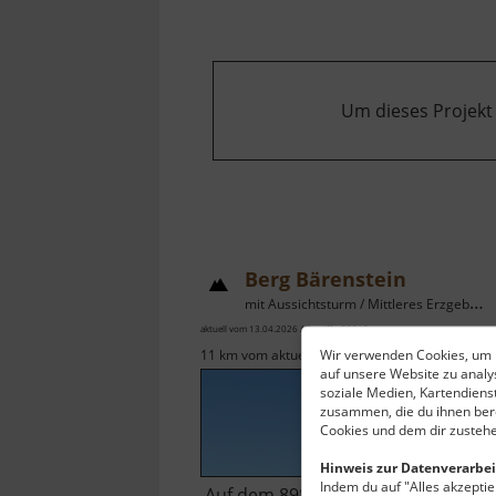
Um dieses Projekt
Berg Bärenstein
mit Aussichtsturm / Mittleres Erzgebirge
aktuell vom 13.04.2026 / Zugriffe: 82018
Wir verwenden Cookies, um I
11 km vom aktuellen Standort
auf unsere Website zu anal
soziale Medien, Kartendiens
zusammen, die du ihnen bere
Cookies und dem dir zustehe
Hinweis zur Datenverarbei
Indem du auf "Alles akzeptier
Auf dem 898 Meter hohen