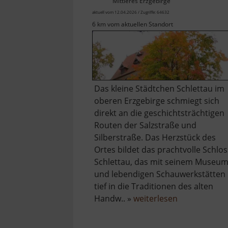
Mittleres Erzgebirge
aktuell vom 12.04.2026 / Zugriffe: 64632
6 km vom aktuellen Standort
Das kleine Städtchen Schlettau im
oberen Erzgebirge schmiegt sich
direkt an die geschichtsträchtigen
Routen der Salzstraße und
Silberstraße. Das Herzstück des
Ortes bildet das prachtvolle Schlos
Schlettau, das mit seinem Museu
und lebendigen Schauwerkstätten
tief in die Traditionen des alten
über
Handw.. »
weiterlesen
Schloss
Schlettau