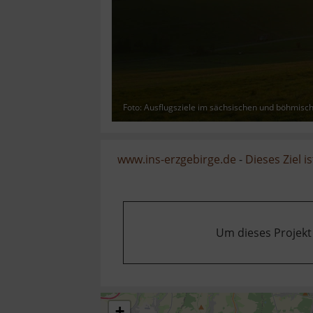
Foto: Ausflugsziele im sächsischen und böhmisc
www.ins-erzgebirge.de
-
Dieses Ziel is
Um dieses Projekt
+