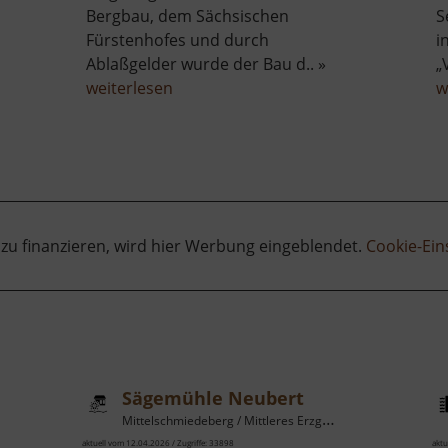
Bergbau, dem Sächsischen
S
Fürstenhofes und durch
i
Ablaßgelder wurde der Bau d.. »
„
über
weiterlesen
w
fen
St
Annenkirche
 zu finanzieren, wird hier Werbung eingeblendet.
Cookie-Ein
Sägemühle Neubert
Mittelschmiedeberg / Mittleres Erzgebirge
aktuell vom 12.04.2026 / Zugriffe: 33898
aktu