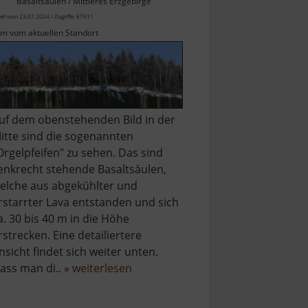
Basaltsäulen / Mittleres Erzgebirge
ell vom 23.07.2024 / Zugriffe: 67911
km vom aktuellen Standort
uf dem obenstehenden Bild in der
itte sind die sogenannten
Orgelpfeifen" zu sehen. Das sind
enkrecht stehende Basaltsäulen,
elche aus abgekühlter und
rstarrter Lava entstanden und sich
a. 30 bis 40 m in die Höhe
rstrecken. Eine detailiertere
nsicht findet sich weiter unten.
über
ass man di.. »
weiterlesen
ahn
Scheibenberg