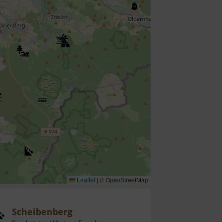
Leaflet
|
© OpenStreetMap
Scheibenberg