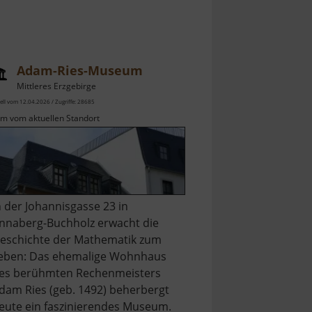
Adam-Ries-Museum
Mittleres Erzgebirge
ell vom 12.04.2026 / Zugriffe: 28685
km vom aktuellen Standort
n der Johannisgasse 23 in
nnaberg-Buchholz erwacht die
eschichte der Mathematik zum
eben: Das ehemalige Wohnhaus
es berühmten Rechenmeisters
dam Ries (geb. 1492) beherbergt
eute ein faszinierendes Museum.