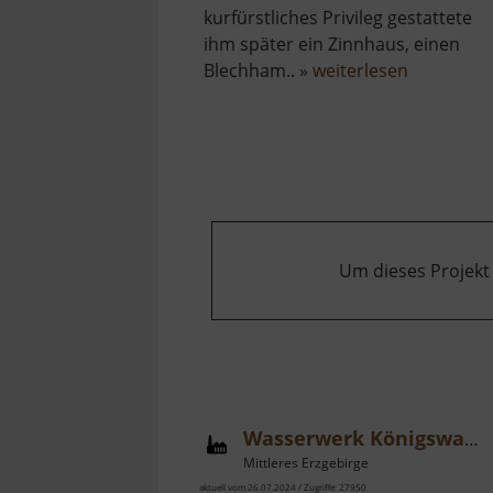
kurfürstliches Privileg gestattete
ihm später ein Zinnhaus, einen
über
Blechham.. »
weiterlesen
Alter
Schmelzo
Um dieses Projekt
Wasserwerk Königswalde
Mittleres Erzgebirge
aktuell vom 26.07.2024 / Zugriffe: 27950