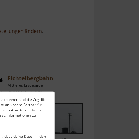
stellungen ändern
.
Fichtelbergbahn
Mittleres Erzgebirge
ell vom 07.06.2026 / Zugriffe: 41574
 zu können und die Zugriffe
 km vom aktuellen Standort
te an unsere Partner für
eise mit weiteren Daten
st. Informationen zu
ein, dass deine Daten in den
on Dampf getrieben fährt die