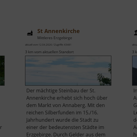
St Annenkirche
Mittleres Erzgebirge
aktuell vom 12.04.2026 / Zugriffe: 43481
aktu
3 km vom aktuellen Standort
3 
Der mächtige Steinbau der St.
I
Annenkirche erhebt sich hoch über
A
dem Markt von Annaberg. Mit den
G
reichen Silberfunden im 15./16.
L
Jahrhundert wurde die Stadt zu
d
r
einer der bedeutensten Städte im
A
Erzgebirge. Durch Gelder aus dem
h