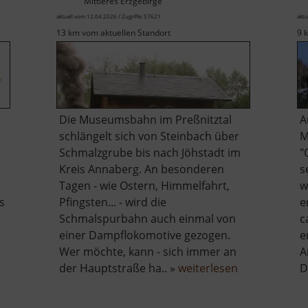
Mittleres Erzgebirge
aktuell vom 12.04.2026 / Zugriffe: 57621
aktu
13 km vom aktuellen Standort
9 
Die Museumsbahn im Preßnitztal
A
schlängelt sich von Steinbach über
M
Schmalzgrube bis nach Jöhstadt im
"
Kreis Annaberg. An besonderen
s
Tagen - wie Ostern, Himmelfahrt,
w
s
Pfingsten... - wird die
e
m
Schmalspurbahn auch einmal von
c
einer Dampflokomotive gezogen.
e
Wer möchte, kann - sich immer an
A
über
der Hauptstraße ha.. »
weiterlesen
D
Preßnitztalb