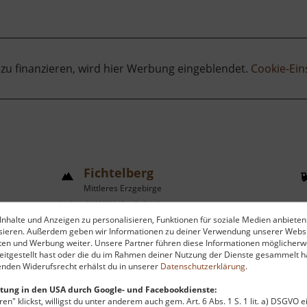
 zu finanzieren, wird hier Werbung eingeblendet.
Cookie-Ein
Fichtelberg
Mittleres Erzgebirge
aktuell vom 31.05.2026 / Zugriffe: 71112
aktu
nhalte und Anzeigen zu personalisieren, Funktionen für soziale Medien anbieten
20 km vom aktuellen Standort
21
ysieren. Außerdem geben wir Informationen zu deiner Verwendung unserer Websi
ten und Werbung weiter. Unsere Partner führen diese Informationen möglicherw
itgestellt hast oder die du im Rahmen deiner Nutzung der Dienste gesammelt ha
nden Widerufsrecht erhälst du in unserer
Datenschutzerklärung
.
tung in den USA durch Google- und Facebookdienste:
en" klickst, willigst du unter anderem auch gem. Art. 6 Abs. 1 S. 1 lit. a) DSGVO 
Der Fichtelberg ist mit 1214 Metern
V