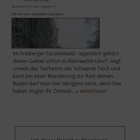
aktuell vom 23.07.2024 / Zugriffe: 5111
44 km vom aktuellen Standort
Im Freiberger Fürstenwald - eigentlich gehört
dieses Gebiet schon zu Kleinwaltersdorf - liegt
unweit des Tierheims der Schwarze Teich und
kann bei einer Wanderung zur Rast dienen.
Baden darf man hier übrigens nicht, denn hier
über
haben Angler ihr Domizil... »
weiterlesen
Schwarzer
Teich
bei
Freiberg