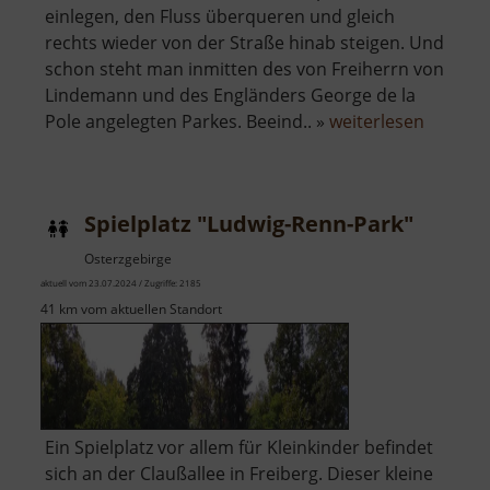
einlegen, den Fluss überqueren und gleich
rechts wieder von der Straße hinab steigen. Und
schon steht man inmitten des von Freiherrn von
Lindemann und des Engländers George de la
über
Pole angelegten Parkes. Beeind.. »
weiterlesen
Heilsbe
Park
Spielplatz "Ludwig-Renn-Park"
Osterzgebirge
aktuell vom 23.07.2024 / Zugriffe: 2185
41 km vom aktuellen Standort
Ein Spielplatz vor allem für Kleinkinder befindet
sich an der Claußallee in Freiberg. Dieser kleine