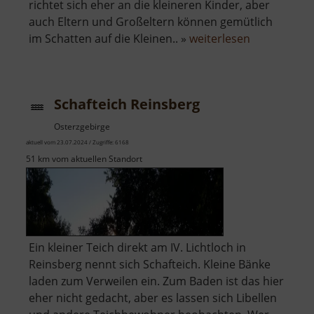
richtet sich eher an die kleineren Kinder, aber
auch Eltern und Großeltern können gemütlich
über
im Schatten auf die Kleinen.. »
weiterlesen
Spielplatz
an
der
Schafteich Reinsberg
Burg
Scharfenste
Osterzgebirge
aktuell vom 23.07.2024 / Zugriffe: 6168
51 km vom aktuellen Standort
Ein kleiner Teich direkt am IV. Lichtloch in
Reinsberg nennt sich Schafteich. Kleine Bänke
laden zum Verweilen ein. Zum Baden ist das hier
eher nicht gedacht, aber es lassen sich Libellen