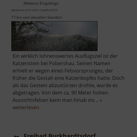
Mittleres Erzgebirge
aktuell vom 23.07.2024 / Zugriffe: 83279
17 km vom aktuellen Standort
Ein wirklich lohnenswertes Ausflugsziel ist der
Katzenstein bei Pobershau. Seinen Namen
erhielt er wegen eines Felsvorsprunges, der
früher die Gestalt eine Katzenkopfes hatte. Doch
als das Gestein abzustürzen drohte, wurde es
abgetragen. Von dem ca. 90 Meter hohen
Aussichtsfelsen kann man hinab ins .. »
über
weiterlesen
Katzenstein
Freibad Burkhardtsdorf