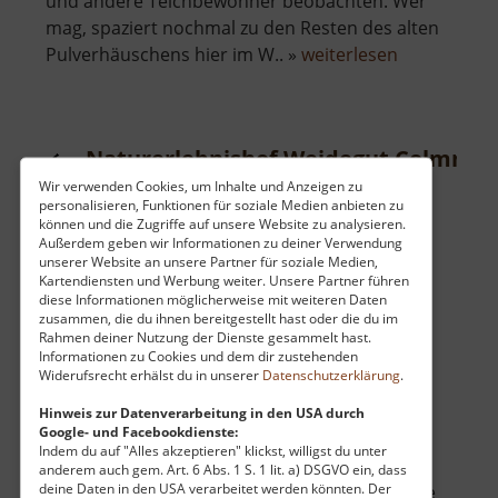
und andere Teichbewohner beobachten. Wer
mag, spaziert nochmal zu den Resten des alten
über
Pulverhäuschens hier im W.. »
weiterlesen
Schafteich
Reinsberg
Naturerlebnishof Weidegut Colmnitz
Wir verwenden Cookies, um Inhalte und Anzeigen zu
Osterzgebirge
personalisieren, Funktionen für soziale Medien anbieten zu
aktuell vom 01.06.2024 / Zugriffe: 18497
können und die Zugriffe auf unsere Website zu analysieren.
Außerdem geben wir Informationen zu deiner Verwendung
48 km vom aktuellen Standort
unserer Website an unsere Partner für soziale Medien,
Kartendiensten und Werbung weiter. Unsere Partner führen
diese Informationen möglicherweise mit weiteren Daten
zusammen, die du ihnen bereitgestellt hast oder die du im
Rahmen deiner Nutzung der Dienste gesammelt hast.
Informationen zu Cookies und dem dir zustehenden
Widerufsrecht erhälst du in unserer
Datenschutzerklärung
.
Inmitten wundervoller Natur am Südrand des
Tharandter Waldes befindet sich das Dorf
Hinweis zur Datenverarbeitung in den USA durch
Google- und Facebookdienste:
Colmnitz. Eins als Waldhufendorf gegründet,
Indem du auf "Alles akzeptieren" klickst, willigst du unter
prägen weite Wiesen und Äcker das
anderem auch gem. Art. 6 Abs. 1 S. 1 lit. a) DSGVO ein, dass
deine Daten in den USA verarbeitet werden könnten. Der
Landschaftsbild. Einer dieser alten Höfe wurde