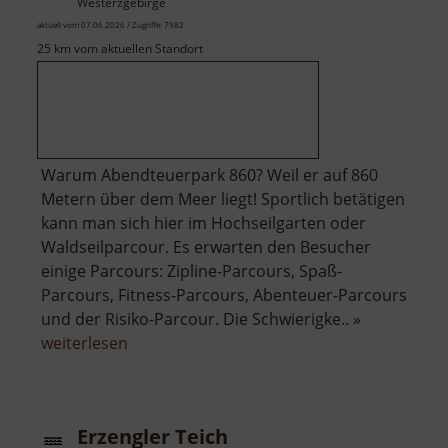
Westerzgebirge
aktuell vom 07.06.2026 / Zugriffe: 7982
25 km vom aktuellen Standort
Warum Abendteuerpark 860? Weil er auf 860
Metern über dem Meer liegt! Sportlich betätigen
kann man sich hier im Hochseilgarten oder
Waldseilparcour. Es erwarten den Besucher
einige Parcours: Zipline-Parcours, Spaß-
Parcours, Fitness-Parcours, Abenteuer-Parcours
und der Risiko-Parcour. Die Schwierigke.. »
über
weiterlesen
Abenteuerpark
860
Erzengler Teich