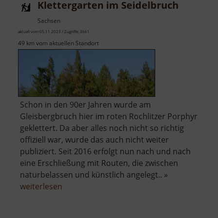
Klettergarten im Seidelbruch
Sachsen
aktuell vom 05.11.2023 / Zugriffe: 3661
49 km vom aktuellen Standort
Schon in den 90er Jahren wurde am
Gleisbergbruch hier im roten Rochlitzer Porphyr
geklettert. Da aber alles noch nicht so richtig
offiziell war, wurde das auch nicht weiter
publiziert. Seit 2016 erfolgt nun nach und nach
eine Erschließung mit Routen, die zwischen
naturbelassen und künstlich angelegt.. »
über
weiterlesen
Klettergarten
im