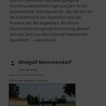
Das im Chemnitzer Küchwald gelegene
Kosmonautenzentrum Sigmund Jähn ist ein
faszinierender Anlaufpunkt für alle, die sich für
die Geheimnisse der Raumfahrt und die
Pioniere des Alls begeistern. Als eine in
Deutschland einzigartige Einrichtung widmet
sich das Zentrum dem Erbe der bemannten
über
Raumfahrt .. »
weiterlesen
Kosmonautenzentrum
Sigmund
Jähn
Minigolf Memmendorf
Osterzgebirge
aktuell vom 07.06.2026 / Zugriffe: 10327
33 km vom aktuellen Standort