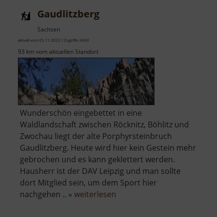
Seidelbruch
Gaudlitzberg
Sachsen
aktuell vom 05.11.2023 / Zugriffe: 4060
93 km vom aktuellen Standort
Wunderschön eingebettet in eine
Waldlandschaft zwischen Röcknitz, Böhlitz und
Zwochau liegt der alte Porphyrsteinbruch
Gaudlitzberg. Heute wird hier kein Gestein mehr
gebrochen und es kann geklettert werden.
Hausherr ist der DAV Leipzig und man sollte
dort Mitglied sein, um dem Sport hier
über
nachgehen .. »
weiterlesen
Gaudlitzberg