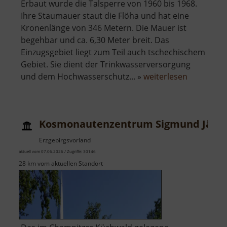
Erbaut wurde die Talsperre von 1960 bis 1968.
Ihre Staumauer staut die Flöha und hat eine
Kronenlänge von 346 Metern. Die Mauer ist
begehbar und ca. 6,30 Meter breit. Das
Einzugsgebiet liegt zum Teil auch tschechischem
Gebiet. Sie dient der Trinkwasserversorgung
über
und dem Hochwasserschutz... »
weiterlesen
Talsperre
Rauschen
Kosmonautenzentrum Sigmund Jähn
Erzgebirgsvorland
aktuell vom 07.06.2026 / Zugriffe: 30146
28 km vom aktuellen Standort