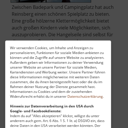
Zwischen Badepark und Campingplatz hat auch
Reinsberg einen schönen Spielplatz zu bieten.
Eine große hölzerne Klettermöglichkeit bietet
auch großen Kindern viele Möglichkeiten, sich
auszuprobieren. Die Hangelseile sind selbst für
die ganz großen schon eine echte
Herausforderung! Aber mit Schaukel, F.. »
Wir verwenden Cookies, um Inhalte und Anzeigen zu
personalisieren, Funktionen für soziale Medien anbieten zu
über
weiterlesen
können und die Zugriffe auf unsere Website zu analysieren.
Spielplatz
Außerdem geben wir Informationen zu deiner Verwendung
unserer Website an unsere Partner für soziale Medien,
Reinsberg
Kartendiensten und Werbung weiter. Unsere Partner führen
diese Informationen möglicherweise mit weiteren Daten
Kalköfen bei Grießbach
zusammen, die du ihnen bereitgestellt hast oder die du im
Rahmen deiner Nutzung der Dienste gesammelt hast.
Mittleres Erzgebirge
Informationen zu Cookies und dem dir zustehenden
Widerufsrecht erhälst du in unserer
Datenschutzerklärung
.
aktuell vom 01.10.2024 / Zugriffe: 19171
13 km vom aktuellen Standort
Hinweis zur Datenverarbeitung in den USA durch
Google- und Facebookdienste:
Indem du auf "Alles akzeptieren" klickst, willigst du unter
anderem auch gem. Art. 6 Abs. 1 S. 1 lit. a) DSGVO ein, dass
deine Daten in den USA verarbeitet werden könnten. Der