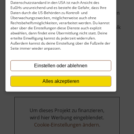
Datenschutzstandard in den USA ist nach Ansicht des
EuGHs unzureichend und es besteht die Gefahr, dass Ihre
Zwischen Amtsberg, Grießbach und Gelenau an
Daten durch die US-Behörden zu Kontroll- und
Überwachungszwecken, möglicherweise auch ohne
der Wilisch stehen die Ruinen zweier alter
Rechtsbehelfsmöglichkeiten, verarbeitet werden. Du kannst
Kalköfen. Hier wurde ca. im 18. Jahrhundert Kalk
aber über die Einstellungen diese Dienste auch explizit
abwählen, dann findet eine Übermittlung nicht statt. Deine
abgebaut und dann gebrannt. Ein weiterer
erteilte Einwilligung kannst du jederzeit widerrufen.
Kalkofen befindet sich an der Talsperre
Außerdem kannst du deine Einstellung über die Fußzeile der
Neunzehnhain II. Außerdem kann man in
Seite immer wieder anpassen.
Lengefeld das technische Denkmal "Kalkwerk
über
Le.. »
weiterlesen
Einstellen oder ablehnen
Kalköfen
bei
Alles akzeptieren
Grießbach
Um dieses Projekt zu finanzieren,
wird hier Werbung eingeblendet.
Cookie-Einstellungen ändern
.