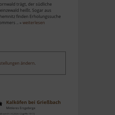
ornwald trägt, der südliche
einzewald heißt. Sogar aus
hemnitz finden Erholungssuche
über
ommers .. »
weiterlesen
Bornwald
/
Heinzewald
stellungen ändern
.
Kalköfen bei Grießbach
Mittleres Erzgebirge
ell vom 01.10.2024 / Zugriffe: 19172