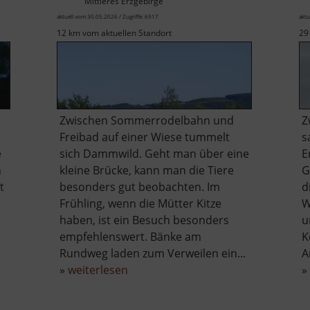
Mittleres Erzgebirge
aktuell vom 30.05.2026 / Zugriffe: 6917
aktu
12 km vom aktuellen Standort
29
Zwischen Sommerrodelbahn und
Z
Freibad auf einer Wiese tummelt
s
e
sich Dammwild. Geht man über eine
E
n
kleine Brücke, kann man die Tiere
G
t
besonders gut beobachten. Im
d
Frühling, wenn die Mütter Kitze
W
haben, ist ein Besuch besonders
u
empfehlenswert. Bänke am
K
Rundweg laden zum Verweilen ein...
A
über
»
weiterlesen
»
Wildgehege
Gelenau