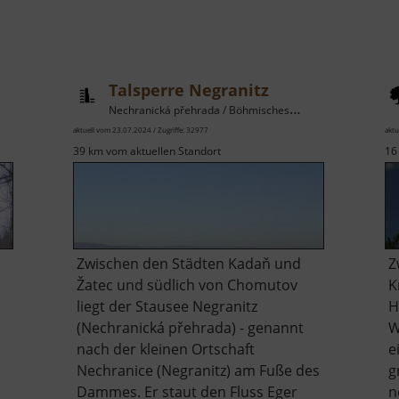
Talsperre Negranitz
Nechranická přehrada / Böhmisches Erzgebirge
aktuell vom 23.07.2024 / Zugriffe: 32977
aktu
39 km vom aktuellen Standort
16
Zwischen den Städten Kadaň und
Z
Žatec und südlich von Chomutov
K
liegt der Stausee Negranitz
H
(Nechranická přehrada) - genannt
W
nach der kleinen Ortschaft
e
Nechranice (Negranitz) am Fuße des
g
Dammes. Er staut den Fluss Eger
n