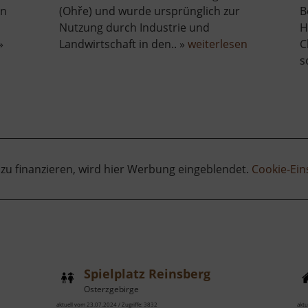
an
(Ohře) und wurde ursprünglich zur
B
Nutzung durch Industrie und
H
über
»
Landwirtschaft in den.. »
weiterlesen
C
Talsperre
s
Negranitz
 zu finanzieren, wird hier Werbung eingeblendet.
Cookie-Ein
Spielplatz Reinsberg
Osterzgebirge
aktuell vom 23.07.2024 / Zugriffe: 3832
aktu