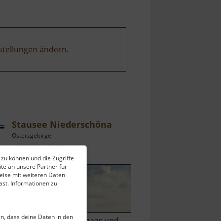
stellungen ändern
.
Stausee Niederschöna
Osterzgebirge
ell vom 23.07.2024 / Zugriffe: 4052
 zu können und die Zugriffe
 km vom aktuellen Standort
te an unsere Partner für
eise mit weiteren Daten
st. Informationen zu
ein, dass deine Daten in den
wischen Erlicht, Oberschaar und