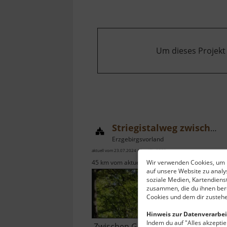
Um dieses Projekt
Striegistalweg zwischen Goßberg und Berbersdorf
Erzgebirgsvorland
aktuell vom 23.07.2024 / Zugriffe: 3772
Wir verwenden Cookies, um I
45 km vom aktuellen Standort
auf unsere Website zu anal
soziale Medien, Kartendiens
zusammen, die du ihnen bere
Cookies und dem dir zustehe
Hinweis zur Datenverarbei
Indem du auf "Alles akzeptier
Zwischen Goßberg, Pappendorf u