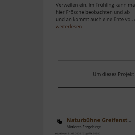
Verweilen ein. Im Frühling kann m
hier Frösche beobachten und ab
und an kommt auch eine Ente vo.. 
über
weiterlesen
Schwarzer
Teich
bei
Augustusburg
Um dieses Projekt
Naturbühne Greifensteine
Mittleres Erzgebirge
aktuell vom 31.05.2026 / Zugriffe: 24980