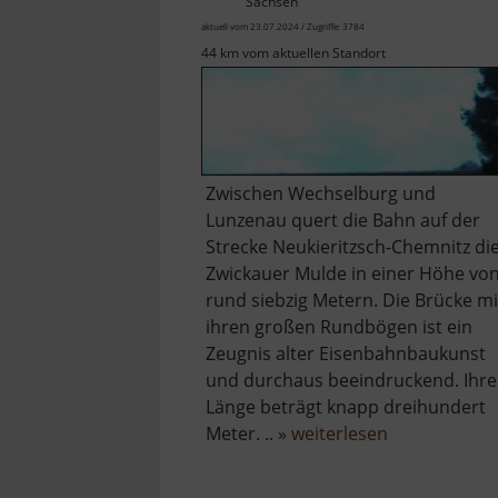
Sachsen
aktuell vom 23.07.2024 / Zugriffe: 3784
44 km vom aktuellen Standort
Zwischen Wechselburg und
Lunzenau quert die Bahn auf der
Strecke Neukieritzsch-Chemnitz di
Zwickauer Mulde in einer Höhe vo
rund siebzig Metern. Die Brücke mi
ihren großen Rundbögen ist ein
Zeugnis alter Eisenbahnbaukunst
und durchaus beeindruckend. Ihre
Länge beträgt knapp dreihundert
über
Meter. .. »
weiterlesen
Göhrener
Viadukt