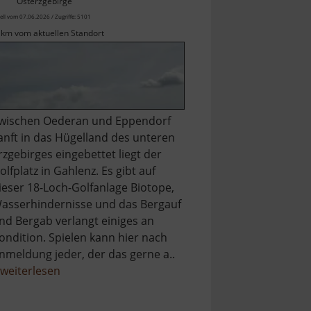
Osterzgebirge
ell vom 07.06.2026 / Zugriffe: 5101
 km vom aktuellen Standort
wischen Oederan und Eppendorf
anft in das Hügelland des unteren
rzgebirges eingebettet liegt der
olfplatz in Gahlenz. Es gibt auf
ieser 18-Loch-Golfanlage Biotope,
asserhindernisse und das Bergauf
nd Bergab verlangt einiges an
ondition. Spielen kann hier nach
nmeldung jeder, der das gerne a..
über
weiterlesen
Golfplatz
Gahlenz