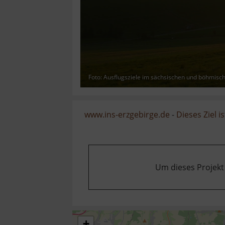
Foto: Ausflugsziele im sächsischen und böhmisc
www.ins-erzgebirge.de
-
Dieses Ziel is
Um dieses Projekt
+