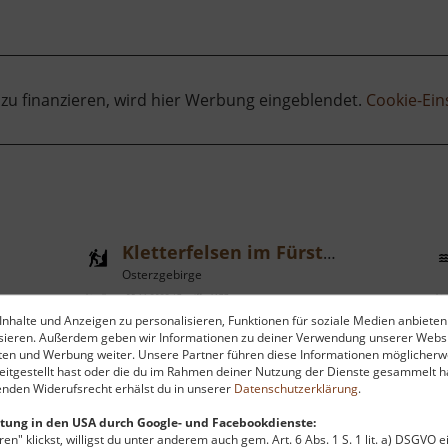
 zu finanzieren, wird hier Werbung eingeblendet.
Cookie-Ein
Kletterfelsen im Fürstenbusch
Osterzgebirge
aktuell vom 05.11.2023 / Zugriffe: 4177
aktu
nhalte und Anzeigen zu personalisieren, Funktionen für soziale Medien anbieten
44 km vom aktuellen Standort
51
ysieren. Außerdem geben wir Informationen zu deiner Verwendung unserer Websi
ten und Werbung weiter. Unsere Partner führen diese Informationen möglicherw
itgestellt hast oder die du im Rahmen deiner Nutzung der Dienste gesammelt ha
nden Widerufsrecht erhälst du in unserer
Datenschutzerklärung
.
tung in den USA durch Google- und Facebookdienste:
en" klickst, willigst du unter anderem auch gem. Art. 6 Abs. 1 S. 1 lit. a) DSGVO 
nd
Zwischen Freiberg und Großschirma
Z