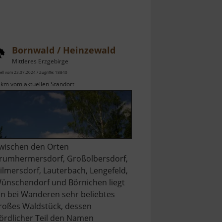
Bornwald / Heinzewald
Mittleres Erzgebirge
ell vom 23.07.2024 / Zugriffe: 18840
 km vom aktuellen Standort
wischen den Orten
rumhermersdorf, Großolbersdorf,
ilmersdorf, Lauterbach, Lengefeld,
ünschendorf und Börnichen liegt
in bei Wanderen sehr beliebtes
roßes Waldstück, dessen
ördlicher Teil den Namen