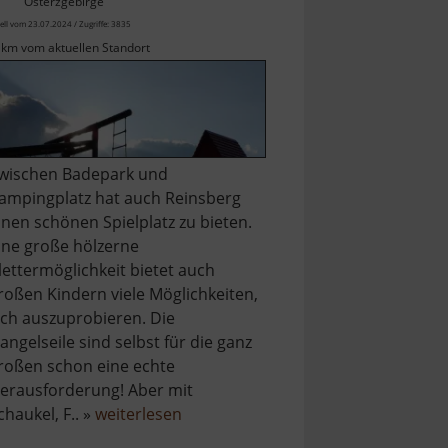
Osterzgebirge
ell vom 23.07.2024 / Zugriffe: 3835
 km vom aktuellen Standort
wischen Badepark und
ampingplatz hat auch Reinsberg
inen schönen Spielplatz zu bieten.
ine große hölzerne
lettermöglichkeit bietet auch
roßen Kindern viele Möglichkeiten,
ich auszuprobieren. Die
angelseile sind selbst für die ganz
roßen schon eine echte
erausforderung! Aber mit
über
chaukel, F.. »
weiterlesen
Spielplatz