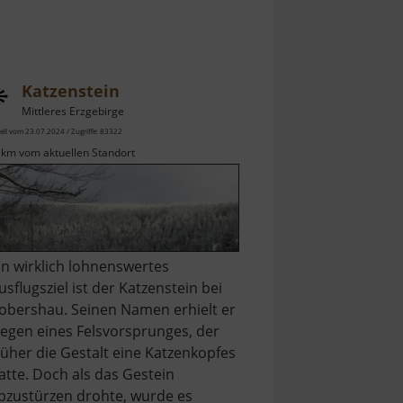
Katzenstein
Mittleres Erzgebirge
ell vom 23.07.2024 / Zugriffe: 83322
 km vom aktuellen Standort
in wirklich lohnenswertes
usflugsziel ist der Katzenstein bei
obershau. Seinen Namen erhielt er
egen eines Felsvorsprunges, der
rüher die Gestalt eine Katzenkopfes
atte. Doch als das Gestein
bzustürzen drohte, wurde es