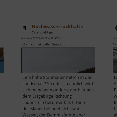
Hochwasserrückhaltebecken Lauenstein
Osterzgebirge
aktuell vom 23.07.2024 / Zugriffe: 4673
aktu
62 km vom aktuellen Standort
17
Eine hohe Staumauer mitten in der
E
Landschaft? So oder so ähnlich wird
A
sich mancher wundern, der hier aus
P
dem Erzgebirge Richtung
w
Lauenstein herunter fährt. Hinter
f
der Mauer befindet sich zwar
h
Wasser, der Damm könnte aber
a