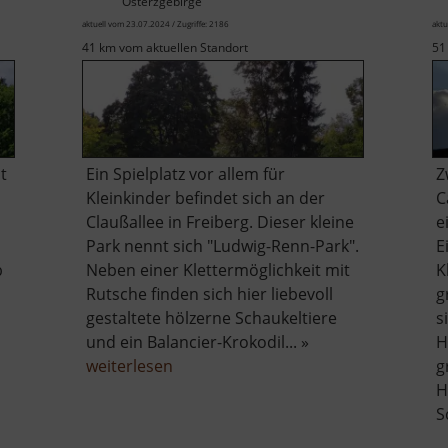
Osterzgebirge
aktuell vom 23.07.2024 / Zugriffe: 2186
aktu
41 km vom aktuellen Standort
51
t
Ein Spielplatz vor allem für
Z
Kleinkinder befindet sich an der
C
Claußallee in Freiberg. Dieser kleine
e
Park nennt sich "Ludwig-Renn-Park".
E
b
Neben einer Klettermöglichkeit mit
K
Rutsche finden sich hier liebevoll
g
gestaltete hölzerne Schaukeltiere
s
und ein Balancier-Krokodil... »
H
über
weiterlesen
g
Spielplatz
H
berger
"Ludwig-
S
Renn-