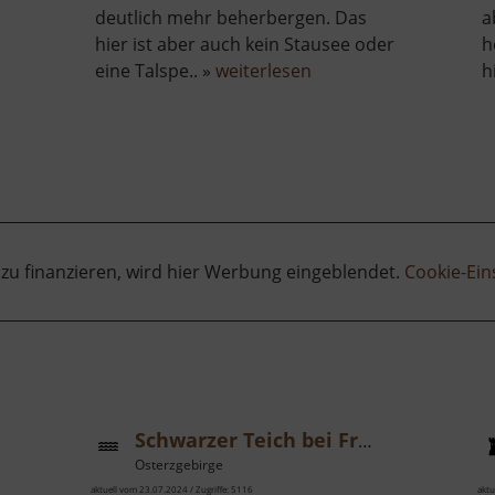
deutlich mehr beherbergen. Das
a
hier ist aber auch kein Stausee oder
h
über
eine Talspe.. »
weiterlesen
h
Hochwasserrückhalte
Lauenstein
 zu finanzieren, wird hier Werbung eingeblendet.
Cookie-Ein
Schwarzer Teich bei Freiberg
Osterzgebirge
aktuell vom 23.07.2024 / Zugriffe: 5116
aktu