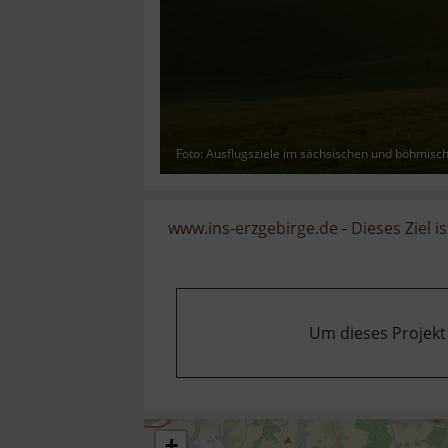
Foto: Ausflugsziele im sächsischen und böhmisc
www.ins-erzgebirge.de
-
Dieses Ziel is
Um dieses Projekt
+