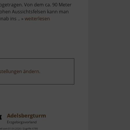
bgetragen. Von dem ca. 90 Meter
ohen Aussichtsfelsen kann man
über
inab ins .. »
weiterlesen
becken
Katzenstein
stellungen ändern
.
Adelsbergturm
Erzgebirgsvorland
ell vom 01.04.2026 / Zugriffe: 6780