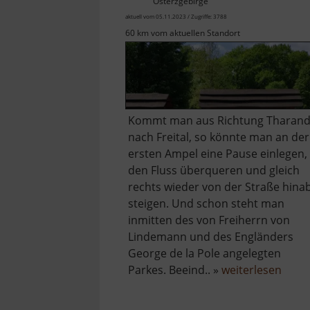
Osterzgebirge
aktuell vom 05.11.2023 / Zugriffe: 3788
60 km vom aktuellen Standort
Kommt man aus Richtung Tharand
nach Freital, so könnte man an der
ersten Ampel eine Pause einlegen,
den Fluss überqueren und gleich
rechts wieder von der Straße hina
steigen. Und schon steht man
inmitten des von Freiherrn von
Lindemann und des Engländers
George de la Pole angelegten
über
Parkes. Beeind.. »
weiterlesen
Heils
Park