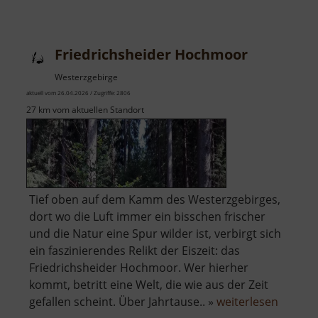
Aussich
Striegis
Friedrichsheider Hochmoor
Westerzgebirge
aktuell vom 26.04.2026 / Zugriffe: 2806
27 km vom aktuellen Standort
Tief oben auf dem Kamm des Westerzgebirges,
dort wo die Luft immer ein bisschen frischer
und die Natur eine Spur wilder ist, verbirgt sich
ein faszinierendes Relikt der Eiszeit: das
Friedrichsheider Hochmoor. Wer hierher
kommt, betritt eine Welt, die wie aus der Zeit
über
gefallen scheint. Über Jahrtause.. »
weiterlesen