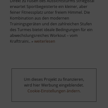
​Direkt zu Füßen des Aussichtsturms Striegistal
erwartet Sportbegeisterte ein kleiner, aber
feiner Fitnessplatz unter freiem Himmel. Die
Kombination aus den modernen
Trainingsgeräten und den zahlreichen Stufen
des Turmes bietet ideale Bedingungen für ein
abwechslungsreiches Workout – vom
über
Krafttraini.. »
weiterlesen
Fitness-
Platz
im
Striegistal
Um dieses Projekt zu finanzieren,
wird hier Werbung eingeblendet.
Cookie-Einstellungen ändern
.