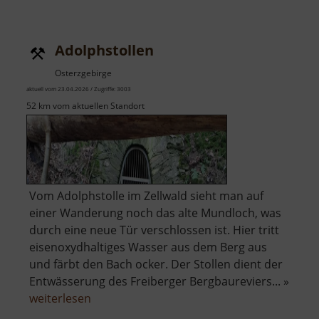
Friedri
Hochm
Adolphstollen
Osterzgebirge
aktuell vom 23.04.2026 / Zugriffe: 3003
52 km vom aktuellen Standort
Vom Adolphstolle im Zellwald sieht man auf
einer Wanderung noch das alte Mundloch, was
durch eine neue Tür verschlossen ist. Hier tritt
eisenoxydhaltiges Wasser aus dem Berg aus
und färbt den Bach ocker. Der Stollen dient der
Entwässerung des Freiberger Bergbaureviers... »
über
weiterlesen
Adolphstollen