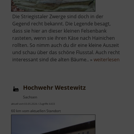
Die Striegistaler Zwerge sind doch in der
Gegend recht bekannt. Die Legende besagt,
dass sie hier an dieser kleinen Felsenbank
rasteten, wenn sie ihren Käse nach Hainichen
rollten. So nimm auch du dir eine kleine Auszeit
und schau über das schöne Flusstal. Auch recht
über
interessant sind die alten Bäume.. »
weiterlesen
Striegi
Zwerg
Bank
Hochwehr Westewitz
Sachsen
aktuell vom 03.05.2026 / Zugriffe: 6433
60 km vom aktuellen Standort