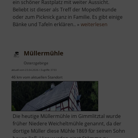
ein schöner Rastplatz mit weiter Aussicht.
Beliebt ist dieser als Treff der Mopedfreunde
oder zum Picknick ganz in Familie. Es gibt einige
über
Bänke und Tafeln erklären.. »
weiterlesen
Aussichtspun
am
Ranis
Müllermühle
Osterzgebirge
aktuell vom 23.04.2026 / Zugriffe: 3733
46 km vom aktuellen Standort
Die heutige Müllermühle im Gimmlitztal wurde
früher Niedere Weicheltmühle genannt, da der
dortige Müller diese Mühle 1869 für seinen Sohn