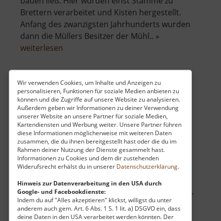
bauen ließ. Hier wurden einst Stämme zu
Brettern verarbeitet und Kisten hergestellt.
Anfang des zwanzigsten Jahrhunderts wurden
dann die Müllers Besitzer der Mühl.. »
über
weiterlesen
Müllermühle
Wir verwenden Cookies, um Inhalte und Anzeigen zu
personalisieren, Funktionen für soziale Medien anbieten zu
Peindlberg
können und die Zugriffe auf unsere Website zu analysieren.
Außerdem geben wir Informationen zu deiner Verwendung
Tisovský vrch / Böhmisches Erzgebirge
unserer Website an unsere Partner für soziale Medien,
aktuell vom 23.04.2026 / Zugriffe: 3759
Kartendiensten und Werbung weiter. Unsere Partner führen
34 km vom aktuellen Standort
diese Informationen möglicherweise mit weiteren Daten
zusammen, die du ihnen bereitgestellt hast oder die du im
Rahmen deiner Nutzung der Dienste gesammelt hast.
Informationen zu Cookies und dem dir zustehenden
Widerufsrecht erhälst du in unserer
Datenschutzerklärung
.
Hinweis zur Datenverarbeitung in den USA durch
Google- und Facebookdienste:
Der Tisovský vrch erhebt sich knapp 977 Meter
Indem du auf "Alles akzeptieren" klickst, willigst du unter
am Südrand des Erzgebirges. Steigt man auf
anderem auch gem. Art. 6 Abs. 1 S. 1 lit. a) DSGVO ein, dass
deine Daten in den USA verarbeitet werden könnten. Der
seinen fünfundzwanzig Meter hohen Turm, so