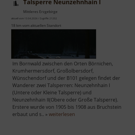
Talsperre Neunzehnhain I
Mittleres Erzgebirge
aktuell vom 13.04.2026 / Zugriffe: 21202
18 km vom aktuellen Standort
Im Bornwald zwischen den Orten Börnichen,
Krumhermersdorf, Großolbersdorf,
Wünschendorf und der B101 gelegen findet der
Wanderer zwei Talsperren: Neunzehnhain I
(Untere oder Kleine Talsperre) und
Neunzehnhain II(Obere oder Große Talsperre).
Erstere wurde von 1905 bis 1908 aus Bruchstein
über
erbaut und s.. »
weiterlesen
Talsperre
Neunzehnhain