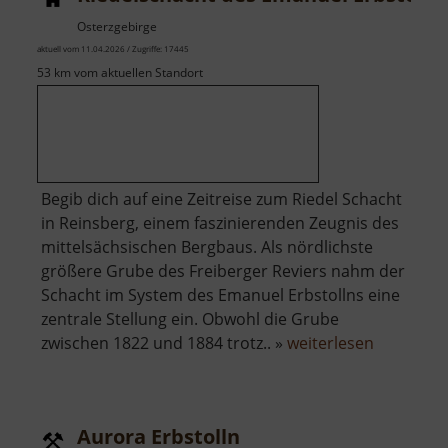
Osterzgebirge
aktuell vom 11.04.2026 / Zugriffe: 17445
53 km vom aktuellen Standort
Begib dich auf eine Zeitreise zum Riedel Schacht
in Reinsberg, einem faszinierenden Zeugnis des
mittelsächsischen Bergbaus. Als nördlichste
größere Grube des Freiberger Reviers nahm der
Schacht im System des Emanuel Erbstollns eine
zentrale Stellung ein. Obwohl die Grube
über
zwischen 1822 und 1884 trotz.. »
weiterlesen
Riedelsch
des
Emanuel
Aurora Erbstolln
Erbstolln