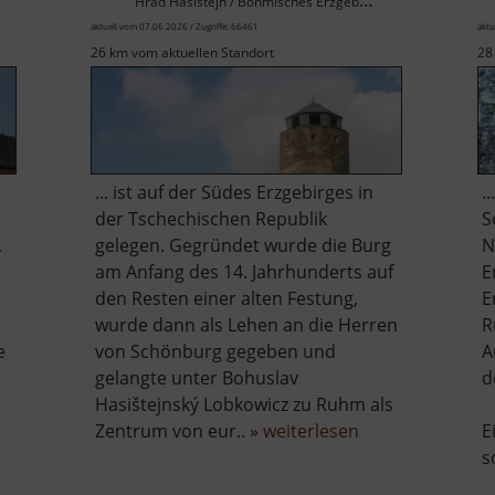
Hrad Hasištejn / Böhmisches Erzgebirge
aktuell vom 07.06.2026 / Zugriffe: 66461
aktu
26 km vom aktuellen Standort
28
... ist auf der Südes Erzgebirges in
.
der Tschechischen Republik
S
,
gelegen. Gegründet wurde die Burg
N
am Anfang des 14. Jahrhunderts auf
E
den Resten einer alten Festung,
E
wurde dann als Lehen an die Herren
R
e
von Schönburg gegeben und
A
gelangte unter Bohuslav
d
Hasištejnský Lobkowicz zu Ruhm als
ber
über
Zentrum von eur.. »
weiterlesen
E
chloss
Burgruine
s
ochlitz
Hassenstein