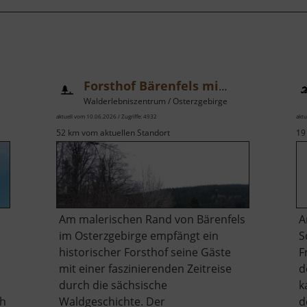
Forsthof Bärenfels mit Arboretum
Walderlebniszentrum / Osterzgebirge
aktuell vom 10.06.2026 / Zugriffe: 4932
aktu
52 km vom aktuellen Standort
19
Am malerischen Rand von Bärenfels
A
im Osterzgebirge empfängt ein
S
historischer Forsthof seine Gäste
F
mit einer faszinierenden Zeitreise
d
durch die sächsische
k
ch
Waldgeschichte. Der
d