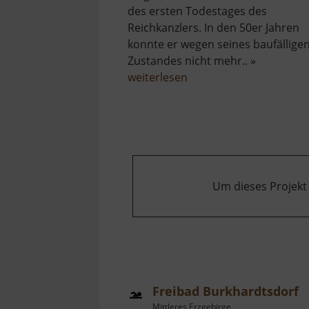
des ersten Todestages des
Reichkanzlers. In den 50er Jahren
konnte er wegen seines baufällige
Zustandes nicht mehr.. »
über
weiterlesen
Bismarckturm
Wiesenbad
Um dieses Projekt
Freibad Burkhardtsdorf
Mittleres Erzgebirge