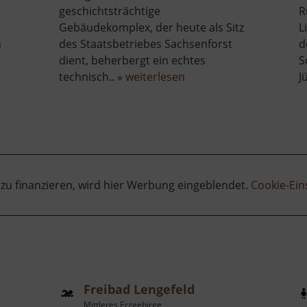
geschichtsträchtige
R
Gebäudekomplex, der heute als Sitz
L
n
des Staatsbetriebes Sachsenforst
d
dient, beherbergt ein echtes
S
über
technisch.. »
weiterlesen
J
Forsthof
Bärenfels
mit
Arboretum
 zu finanzieren, wird hier Werbung eingeblendet.
Cookie-Ein
Freibad Lengefeld
Mittleres Erzgebirge