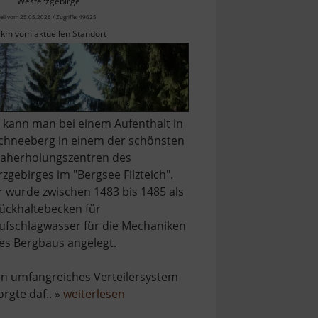
Westerzgebirge
ell vom 25.05.2026 / Zugriffe: 49625
 km vom aktuellen Standort
.. kann man bei einem Aufenthalt in
chneeberg in einem der schönsten
aherholungszentren des
rzgebirges im "Bergsee Filzteich".
r wurde zwischen 1483 bis 1485 als
ückhaltebecken für
ufschlagwasser für die Mechaniken
es Bergbaus angelegt.
in umfangreiches Verteilersystem
über
orgte daf.. »
weiterlesen
Filzteich