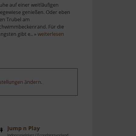
uhe auf einer weitläufigen
iegewiese genießen. Oder eben
en Trubel am
chwimmbeckenrand. Für die
über
üngsten gibt e.. »
weiterlesen
Freibad
Lauter
stellungen ändern
.
Jump n Play
Indoorspielplatz / Erzgebirgsvorland