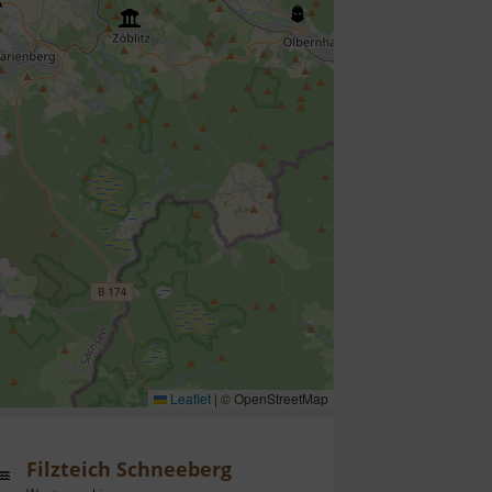
Leaflet
|
© OpenStreetMap
Filzteich Schneeberg