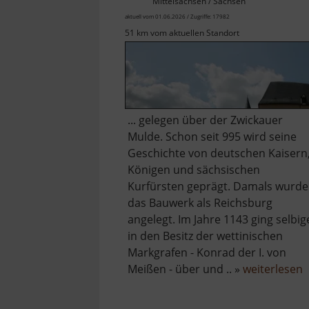
Mittelsachsen / Sachsen
aktuell vom 01.06.2026 / Zugriffe: 17982
51 km vom aktuellen Standort
... gelegen über der Zwickauer
Mulde. Schon seit 995 wird seine
Geschichte von deutschen Kaisern
Königen und sächsischen
Kurfürsten geprägt. Damals wurde
das Bauwerk als Reichsburg
angelegt. Im Jahre 1143 ging selbig
in den Besitz der wettinischen
Markgrafen - Konrad der I. von
ü
Meißen - über und .. »
weiterlesen
S
R