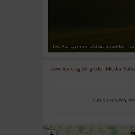
Foto: Ausflugsziele im sächsischen und böhmisc
www.ins-erzgebirge.de
-
Mit der Bahn
Um dieses Projekt
+