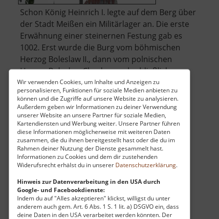
Schon König Heinrich I. legte auf dem Berg über
der Stadt Meißen ein Militärlager an. Die erste
Erwähnung einer steinernen Festung gab es
1002. Erst wurde die Burg vom böhmischen
Herzog Boleslaw II., dann vom polnischen
Herzog Boleslaw Chrobry und schließlich um
1015 durch dessen Sohn Herzog Mieszko.. »
Wir verwenden Cookies, um Inhalte und Anzeigen zu
personalisieren, Funktionen für soziale Medien anbieten zu
über
weiterlesen
können und die Zugriffe auf unsere Website zu analysieren.
Albrechtsburg
Außerdem geben wir Informationen zu deiner Verwendung
unserer Website an unsere Partner für soziale Medien,
Meißen
Kartendiensten und Werbung weiter. Unsere Partner führen
diese Informationen möglicherweise mit weiteren Daten
Alpine-Coaster-Bahn Gelenau
zusammen, die du ihnen bereitgestellt hast oder die du im
Rahmen deiner Nutzung der Dienste gesammelt hast.
Mittleres Erzgebirge
Informationen zu Cookies und dem dir zustehenden
Widerufsrecht erhälst du in unserer
Datenschutzerklärung
.
aktuell vom 30.05.2026 / Zugriffe: 24407
12 km vom aktuellen Standort
Hinweis zur Datenverarbeitung in den USA durch
Google- und Facebookdienste:
Indem du auf "Alles akzeptieren" klickst, willigst du unter
anderem auch gem. Art. 6 Abs. 1 S. 1 lit. a) DSGVO ein, dass
deine Daten in den USA verarbeitet werden könnten. Der