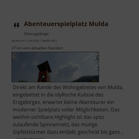
Abenteue
am
Rochlitze
Abenteuerspielplatz Mulda
Berg
Osterzgebirge
aktuell vom 11.04.2026 / Zugriffe: 4622
37 km vom aktuellen Standort
Direkt am Rande des Wohngebietes von Mulda,
eingebettet in die idyllische Kulisse des
Erzgebirges, erwartet kleine Abenteurer ein
moderner Spielplatz voller Möglichkeiten. Das
weithin sichtbare Highlight ist das spitz
zulaufende Spinnennetz, das mutige
Gipfelstürmer dazu einlädt, geschickt bis ganz ..