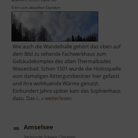
aktuell vom 07.06.2026 / Zugriffe: 3682
4 km vom aktuellen Standort
Wie auch die Wandelhalle gehört das oben auf
dem Bild zu sehende Fachwerkhaus zum
Gebäudekomplex des alten Thermalbades
Wiesenbad. Schon 1501 wurde die Hiobsquelle
vom damaligen Rittergutsbesitzer hier gefasst
und ihre wohltuende Wärme genutzt.
Einhundert Jahre später kam das Sophienhaus
über
dazu. Das i.. »
weiterlesen
Altes
Thermalbad
Wiesenbad
Amselsee
Sächsische Schweiz / Sachsen