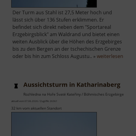
Der Turm aus Stahl ist 27,5 Meter hoch und
lässt sich über 136 Stufen erklimmen. Er
befindet sich direkt neben dem "Sportareal
Erzgebirgsblick" am Waldrand und bietet einen
weiten Ausblick über die Höhen des Erzgebirges
bis zu den Bergen an der tschechischen Grenze
über
oder bis hin zum Schloss Augustu.. »
weiterlesen
Aussi
in
Gele
Aussichtsturm in Katharinaberg
Rozhledna na Hoře Svaté Kateřiny / Böhmisches Erzgebirge
aktuell vom 07.06.2026 / Zugriffe: 26361
32 km vom aktuellen Standort