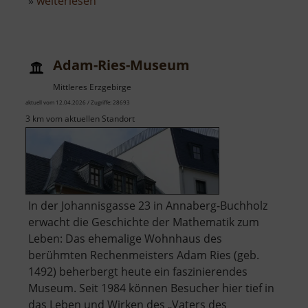
über
»
weiterlesen
Abenteuerspielplatz
Mulda
Adam-Ries-Museum
Mittleres Erzgebirge
aktuell vom 12.04.2026 / Zugriffe: 28693
3 km vom aktuellen Standort
In der Johannisgasse 23 in Annaberg-Buchholz
erwacht die Geschichte der Mathematik zum
Leben: Das ehemalige Wohnhaus des
berühmten Rechenmeisters Adam Ries (geb.
1492) beherbergt heute ein faszinierendes
Museum. Seit 1984 können Besucher hier tief in
das Leben und Wirken des „Vaters des