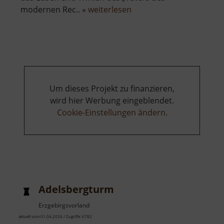
über
modernen Rec.. »
weiterlesen
Adam-
Ries-
Museum
Um dieses Projekt zu finanzieren,
wird hier Werbung eingeblendet.
Cookie-Einstellungen ändern
.
Adelsbergturm
Erzgebirgsvorland
aktuell vom 01.04.2026 / Zugriffe: 6782