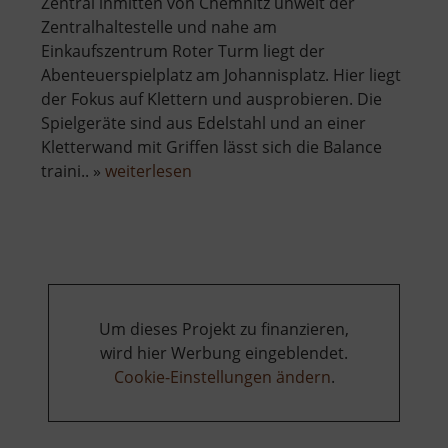
Zentral inmitten von Chemnitz unweit der
Zentralhaltestelle und nahe am
Einkaufszentrum Roter Turm liegt der
Abenteuerspielplatz am Johannisplatz. Hier liegt
der Fokus auf Klettern und ausprobieren. Die
Spielgeräte sind aus Edelstahl und an einer
Kletterwand mit Griffen lässt sich die Balance
über
traini.. »
weiterlesen
Abenteuerspielplatz
am
Johannisplatz
Um dieses Projekt zu finanzieren,
wird hier Werbung eingeblendet.
Cookie-Einstellungen ändern
.