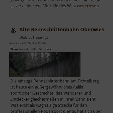
über
es zerkleinerten. Mit Hilfe des W.. »
weiterlesen
Alte
Erzwäs
Halsbr
Alte Rennschlittenbahn Oberwiesent
Mittleres Erzgebirge
aktuell vom 06.06.2026 / Zugriffe: 3084
20 km vom aktuellen Standort
Die einstige Rennschlittenbahn am Fichtelberg
ist heute ein außergewöhnliches Relikt
sportlicher Geschichte, das Wanderer und
Entdecker gleichermaßen in ihren Bann zieht.
Was einst als waghalsige Strecke für den
professionellen Rodelsport diente, hat sich über