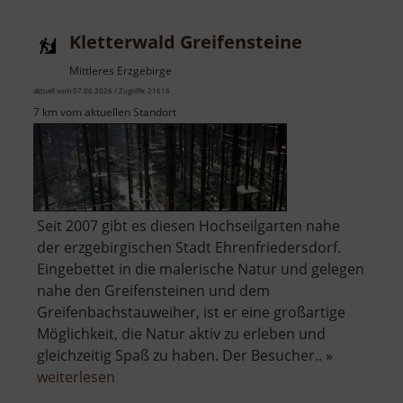
Erzwäs
Halsbr
Kletterwald Greifensteine
Mittleres Erzgebirge
aktuell vom 07.06.2026 / Zugriffe: 21616
7 km vom aktuellen Standort
Seit 2007 gibt es diesen Hochseilgarten nahe
der erzgebirgischen Stadt Ehrenfriedersdorf.
Eingebettet in die malerische Natur und gelegen
nahe den Greifensteinen und dem
Greifenbachstauweiher, ist er eine großartige
Möglichkeit, die Natur aktiv zu erleben und
gleichzeitig Spaß zu haben. Der Besucher.. »
über
weiterlesen
Kletterwald