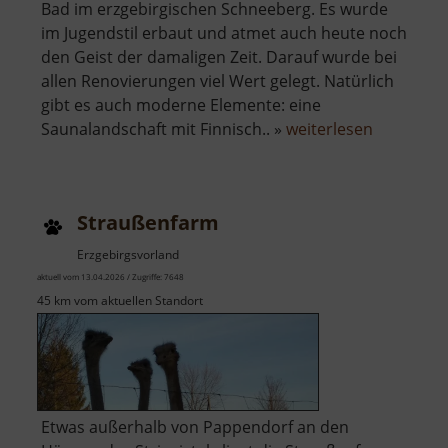
Bad im erzgebirgischen Schneeberg. Es wurde
im Jugendstil erbaut und atmet auch heute noch
den Geist der damaligen Zeit. Darauf wurde bei
allen Renovierungen viel Wert gelegt. Natürlich
gibt es auch moderne Elemente: eine
über
Saunalandschaft mit Finnisch.. »
weiterlesen
Dr
Curt-
Geitner-
Straußenfarm
Bad
Erzgebirgsvorland
aktuell vom 13.04.2026 / Zugriffe: 7648
45 km vom aktuellen Standort
Etwas außerhalb von Pappendorf an den