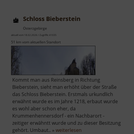
Oberraben
Schloss Bieberstein
Osterzgebirge
aktuell vom 18.02.2026 / Zugriffe: 41035
51 km vom aktuellen Standort
Kommt man aus Reinsberg in Richtung
Bieberstein, sieht man erhöht über der Straße
das Schloss Bieberstein. Erstmals urkundlich
erwähnt wurde es im Jahre 1218, erbaut wurde
es wohl aber schon eher, da
Krummenhennersdorf - ein Nachbarort -
zeitiger erwähntt wurde und zu dieser Besitzung
über
gehört. Umbaut.. »
weiterlesen