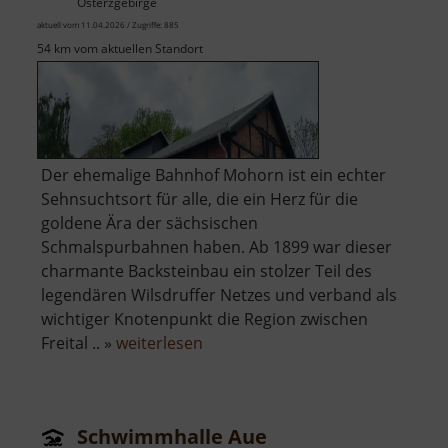
Osterzgebirge
aktuell vom 11.04.2026 / Zugriffe: 885
54 km vom aktuellen Standort
Der ehemalige Bahnhof Mohorn ist ein echter
Sehnsuchtsort für alle, die ein Herz für die
goldene Ära der sächsischen
Schmalspurbahnen haben. Ab 1899 war dieser
charmante Backsteinbau ein stolzer Teil des
legendären Wilsdruffer Netzes und verband als
wichtiger Knotenpunkt die Region zwischen
über
Freital .. »
weiterlesen
Historischer
Bahnhof
Mohorn
Schwimmhalle Aue