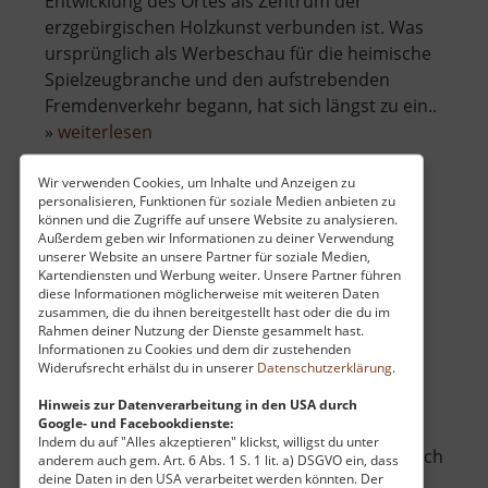
Entwicklung des Ortes als Zentrum der
erzgebirgischen Holzkunst verbunden ist. Was
ursprünglich als Werbeschau für die heimische
Spielzeugbranche und den aufstrebenden
Fremdenverkehr begann, hat sich längst zu ein..
über
»
weiterlesen
Spielzeugmuseum
Seiffen
Wir verwenden Cookies, um Inhalte und Anzeigen zu
personalisieren, Funktionen für soziale Medien anbieten zu
können und die Zugriffe auf unsere Website zu analysieren.
Preßnitztalbahn
Außerdem geben wir Informationen zu deiner Verwendung
unserer Website an unsere Partner für soziale Medien,
Mittleres Erzgebirge
Kartendiensten und Werbung weiter. Unsere Partner führen
diese Informationen möglicherweise mit weiteren Daten
aktuell vom 12.04.2026 / Zugriffe: 57630
zusammen, die du ihnen bereitgestellt hast oder die du im
13 km vom aktuellen Standort
Rahmen deiner Nutzung der Dienste gesammelt hast.
Informationen zu Cookies und dem dir zustehenden
Widerufsrecht erhälst du in unserer
Datenschutzerklärung
.
Hinweis zur Datenverarbeitung in den USA durch
Google- und Facebookdienste:
Indem du auf "Alles akzeptieren" klickst, willigst du unter
Die Museumsbahn im Preßnitztal schlängelt sich
anderem auch gem. Art. 6 Abs. 1 S. 1 lit. a) DSGVO ein, dass
deine Daten in den USA verarbeitet werden könnten. Der
von Steinbach über Schmalzgrube bis nach