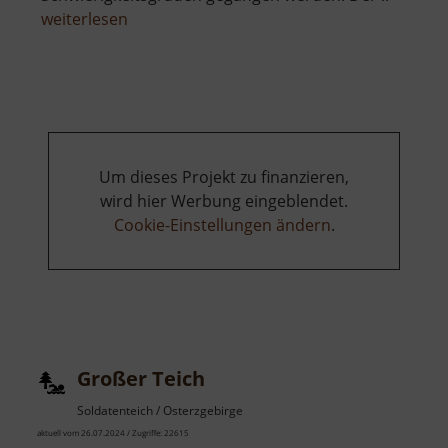
über
weiterlesen
Wolkensteiner
Schweiz
Um dieses Projekt zu finanzieren,
wird hier Werbung eingeblendet.
Cookie-Einstellungen ändern
.
Großer Teich
Soldatenteich / Osterzgebirge
aktuell vom 26.07.2024 / Zugriffe: 22615