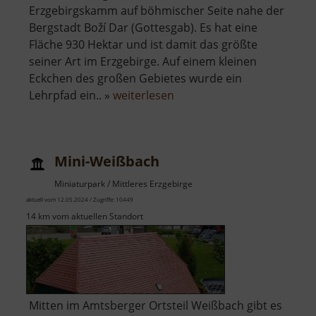
Erzgebirgskamm auf böhmischer Seite nahe der
Bergstadt Boží Dar (Gottesgab). Es hat eine
Fläche 930 Hektar und ist damit das größte
seiner Art im Erzgebirge. Auf einem kleinen
Eckchen des großen Gebietes wurde ein
über
Lehrpfad ein.. »
weiterlesen
Gottesgaber
Torfmoor
Mini-Weißbach
Miniaturpark / Mittleres Erzgebirge
aktuell vom 12.05.2024 / Zugriffe: 10449
14 km vom aktuellen Standort
Mitten im Amtsberger Ortsteil Weißbach gibt es