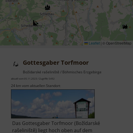
Leaflet
|
© OpenStreetMap
Gottesgaber Torfmoor
Božídarské rašeliniště / Böhmisches Erzgebirge
aktuell vom 05.11.2023 / Zugriffe: 5492
24 km vom aktuellen Standort
Das Gottesgaber Torfmoor (Božídarské
rašeliniště) liegt hoch oben auf dem