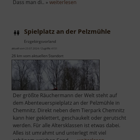
über
Dass man di.. »
weiterlesen
Scheibenberg
Spielplatz an der Pelzmühle
Erzgebirgsvorland
aktuell vom 23.07.2024 / Zugriffe: 4151
26 km vom aktuellen Standort
Der größte Räuchermann der Welt steht auf
dem Abenteuerspielplatz an der Pelzmühle in
Chemnitz. Direkt neben dem Tierpark Chemnitz
kann hier geklettert, geschaukelt oder gerutscht
werden. Für alle Altersklassen ist etwas dabei.
Alles ist umrahmt und unterlegt mit viel