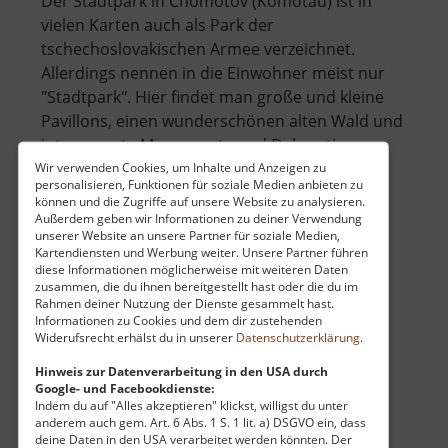
Der Stadtpark in Chomotov (Komotau) ist in
vielen Karten auch als Park der
tschechoslovakischen Armee verzeichnet.
Allerdings nennen in die Einwohner meist nur
"Stadtpark". Hier findet man große und kleine
Pavillons, einen wunderschönen alten Wald und
interessante Monumente und Dekorationen.
über
Erricht.. »
weiterlesen
Wir verwenden Cookies, um Inhalte und Anzeigen zu
personalisieren, Funktionen für soziale Medien anbieten zu
Stadtpark
können und die Zugriffe auf unsere Website zu analysieren.
Chomutov
Außerdem geben wir Informationen zu deiner Verwendung
unserer Website an unsere Partner für soziale Medien,
Kartendiensten und Werbung weiter. Unsere Partner führen
Katzentreppe und Aussicht
diese Informationen möglicherweise mit weiteren Daten
zusammen, die du ihnen bereitgestellt hast oder die du im
Osterzgebirge
Rahmen deiner Nutzung der Dienste gesammelt hast.
aktuell vom 23.07.2025 / Zugriffe: 4763
Informationen zu Cookies und dem dir zustehenden
Widerufsrecht erhälst du in unserer
Datenschutzerklärung
.
56 km vom aktuellen Standort
Hinweis zur Datenverarbeitung in den USA durch
Google- und Facebookdienste:
Indem du auf "Alles akzeptieren" klickst, willigst du unter
anderem auch gem. Art. 6 Abs. 1 S. 1 lit. a) DSGVO ein, dass
deine Daten in den USA verarbeitet werden könnten. Der