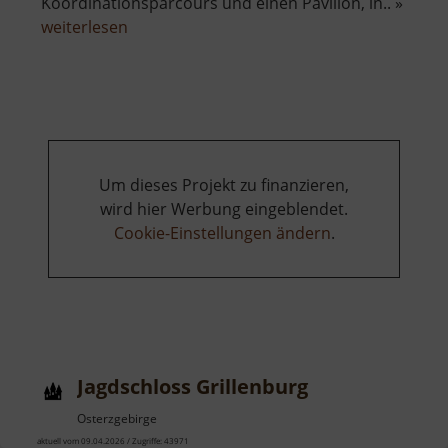
Koordinationsparcours und einen Pavillon, in.. »
über
weiterlesen
Kurpark
Wiesenbad
Um dieses Projekt zu finanzieren,
wird hier Werbung eingeblendet.
Cookie-Einstellungen ändern
.
Jagdschloss Grillenburg
Osterzgebirge
aktuell vom 09.04.2026 / Zugriffe: 43971