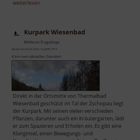
über
weiterlesen
Wolfspfad
und
Wolkensteiner
Kurpark Wiesenbad
Hag
Mittleres Erzgebirge
aktuell vom 04.04.2026 / Zugriffe: 5915
4 km vom aktuellen Standort
Direkt in der Ortsmitte von Thermalbad
Wiesenbad geschützt im Tal der Zschopau liegt
der Kurpark. Mit seinen vielen verschieden
Pflanzen, darunter auch ein Kräutergarten, lädt
er zum Spazieren und Erholen ein. Es gibt eine
Klanginsel, einen Bewegungs- und