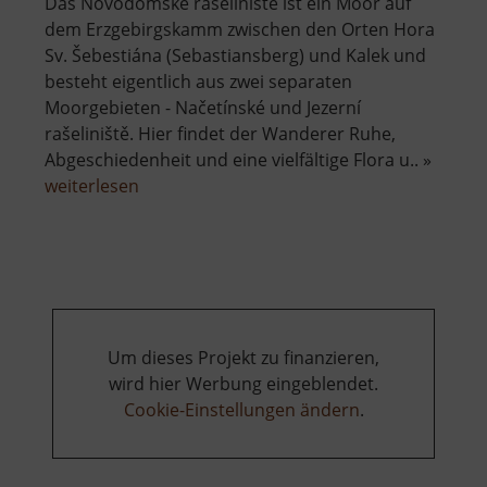
Das Novodomské rašeliniště ist ein Moor auf
dem Erzgebirgskamm zwischen den Orten Hora
Sv. Šebestiána (Sebastiansberg) und Kalek und
besteht eigentlich aus zwei separaten
Moorgebieten - Načetínské und Jezerní
rašeliniště. Hier findet der Wanderer Ruhe,
Abgeschiedenheit und eine vielfältige Flora u.. »
über
weiterlesen
Novodomské
rašeliniště
Um dieses Projekt zu finanzieren,
wird hier Werbung eingeblendet.
Cookie-Einstellungen ändern
.