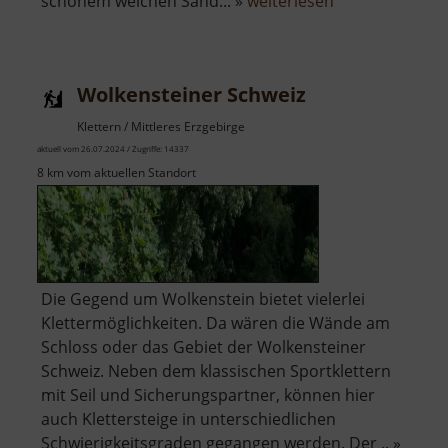
über
schönem weichen Sand... »
weiterlesen
Spielplatz
an
der
Wolkensteiner Schweiz
Pelzmühle
Klettern / Mittleres Erzgebirge
aktuell vom 26.07.2024 / Zugriffe: 14337
8 km vom aktuellen Standort
Die Gegend um Wolkenstein bietet vielerlei
Klettermöglichkeiten. Da wären die Wände am
Schloss oder das Gebiet der Wolkensteiner
Schweiz. Neben dem klassischen Sportklettern
mit Seil und Sicherungspartner, können hier
auch Klettersteige in unterschiedlichen
Schwierigkeitsgraden gegangen werden. Der .. »