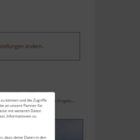
stellungen ändern
.
Schloss Türmitz
 zu können und die Zugriffe
Zámek Trmice / Böhmisches Erzgebirge
te an unsere Partner für
ell vom 07.06.2026 / Zugriffe: 10548
eise mit weiteren Daten
 km vom aktuellen Standort
st. Informationen zu
ein, dass deine Daten in den