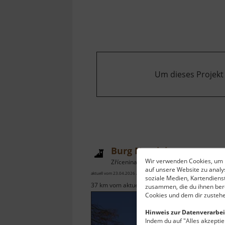
Burg
Stein
Um dieses Projekt
Burg Neudek
Wir verwenden Cookies, um I
Zřícenina hradu Nejdek / Böhmisches Erzgebirge
auf unsere Website zu anal
aktuell vom 23.04.2026 / Zugriffe: 3397
soziale Medien, Kartendiens
37 km vom aktuellen Standort
zusammen, die du ihnen bere
Cookies und dem dir zustehe
Hinweis zur Datenverarbei
Indem du auf "Alles akzeptier