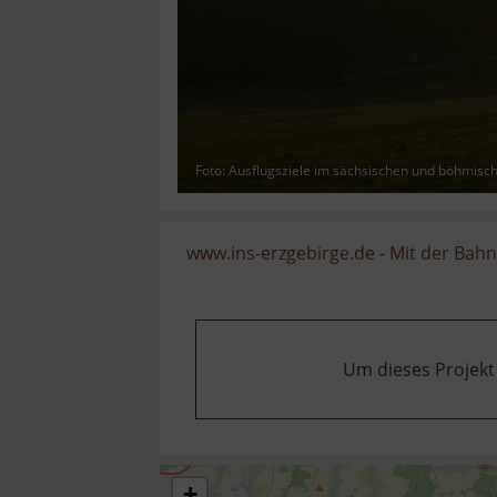
Foto: Ausflugsziele im sächsischen und böhmisc
www.ins-erzgebirge.de
-
Mit der Bahn
Um dieses Projekt
+