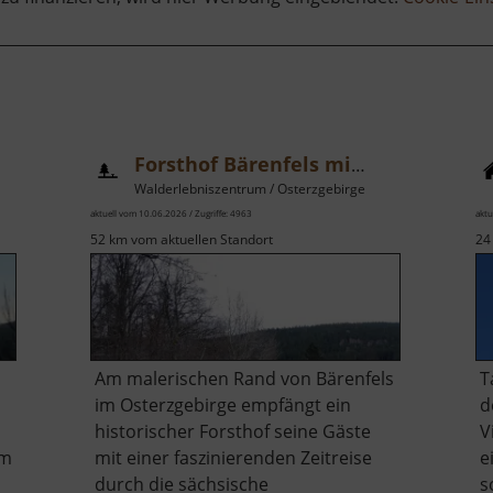
Forsthof Bärenfels mit Arboretum
Walderlebniszentrum / Osterzgebirge
aktuell vom 10.06.2026 / Zugriffe: 4963
aktu
52 km vom aktuellen Standort
24
Am malerischen Rand von Bärenfels
T
im Osterzgebirge empfängt ein
d
historischer Forsthof seine Gäste
V
im
mit einer faszinierenden Zeitreise
e
durch die sächsische
s