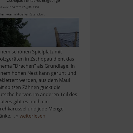
Zschopau / Mittleres Erzgebirge
ell vom 13.04.2026 / Zugriffe: 7308
 km vom aktuellen Standort
inem schönen Spielplatz mit
olzgeräten in Zschopau dient das
hema "Drachen" als Grundlage. In
inem hohen Nest kann geruht und
eklettert werden, aus dem Maul
it spitzen Zähnen guckt die
utsche hervor. Im anderen Teil des
latzes gibt es noch ein
rehkarussel und jede Menge
über
änke. .. »
weiterlesen
Drachenspielplatz