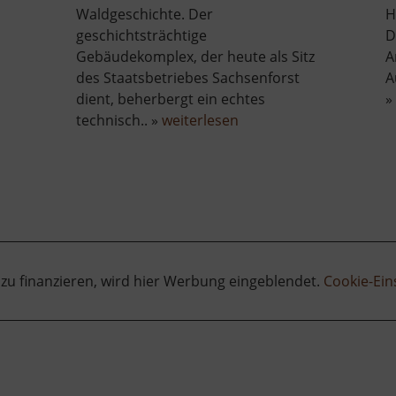
Waldgeschichte. Der
H
geschichtsträchtige
D
Gebäudekomplex, der heute als Sitz
A
des Staatsbetriebes Sachsenforst
A
dient, beherbergt ein echtes
»
über
technisch.. »
weiterlesen
Forsthof
Bärenfels
mit
Arboretum
 zu finanzieren, wird hier Werbung eingeblendet.
Cookie-Ein