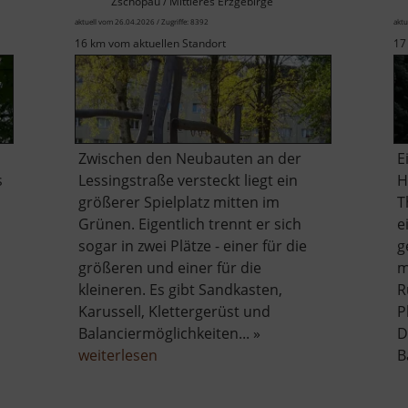
Zschopau / Mittleres Erzgebirge
aktuell vom 26.04.2026 / Zugriffe: 8392
aktu
16 km vom aktuellen Standort
17
Zwischen den Neubauten an der
E
s
Lessingstraße versteckt liegt ein
H
größerer Spielplatz mitten im
T
Grünen. Eigentlich trennt er sich
e
sogar in zwei Plätze - einer für die
g
größeren und einer für die
m
kleineren. Es gibt Sandkasten,
R
Karussell, Klettergerüst und
P
Balanciermöglichkeiten... »
D
über
weiterlesen
B
Spielplatz
an