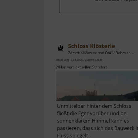
Schloss Klösterle
Zámek Klášterec nad Ohří / Böhmisches Erzgebirge
aktuell vom 13.04.2026 / Zugriffe: 32605
28 km vom aktuellen Standort
Unmittelbar hinter dem Schloss
fließt die Eger vorüber und bei
sonnenklarem Himmel kann es
passieren, dass sich das Bauwerk 
Fluss spiegelt.