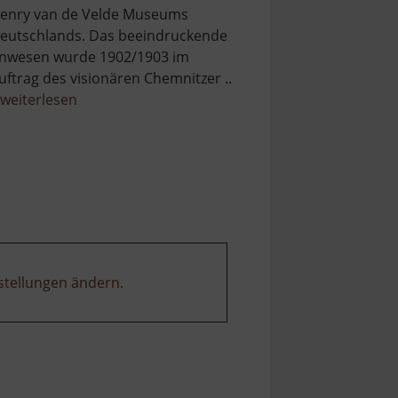
enry van de Velde Museums
eutschlands. Das beeindruckende
nwesen wurde 1902/1903 im
uftrag des visionären Chemnitzer ..
über
weiterlesen
Henry
van
de
Velde
Museum
stellungen ändern
.