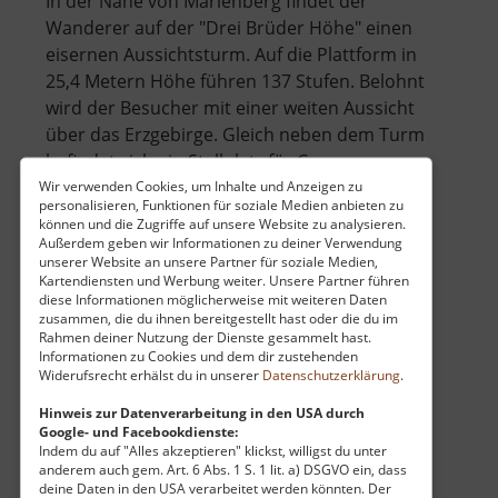
In der Nähe von Marienberg findet der
Wanderer auf der "Drei Brüder Höhe" einen
eisernen Aussichtsturm. Auf die Plattform in
25,4 Metern Höhe führen 137 Stufen. Belohnt
wird der Besucher mit einer weiten Aussicht
über das Erzgebirge. Gleich neben dem Turm
befindet sich ein Stellplatz für Caravans, e.. »
über
weiterlesen
Wir verwenden Cookies, um Inhalte und Anzeigen zu
personalisieren, Funktionen für soziale Medien anbieten zu
Drei-
können und die Zugriffe auf unsere Website zu analysieren.
Brüder-
Außerdem geben wir Informationen zu deiner Verwendung
unserer Website an unsere Partner für soziale Medien,
Höhe
Kartendiensten und Werbung weiter. Unsere Partner führen
Fortunastollen
diese Informationen möglicherweise mit weiteren Daten
zusammen, die du ihnen bereitgestellt hast oder die du im
Besucherbergwerk / Mittleres Erzgebirge
Rahmen deiner Nutzung der Dienste gesammelt hast.
aktuell vom 12.04.2026 / Zugriffe: 55985
Informationen zu Cookies und dem dir zustehenden
Widerufsrecht erhälst du in unserer
Datenschutzerklärung
.
31 km vom aktuellen Standort
Hinweis zur Datenverarbeitung in den USA durch
Google- und Facebookdienste:
Indem du auf "Alles akzeptieren" klickst, willigst du unter
anderem auch gem. Art. 6 Abs. 1 S. 1 lit. a) DSGVO ein, dass
deine Daten in den USA verarbeitet werden könnten. Der