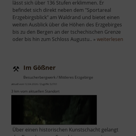
lässt sich über 136 Stufen erklimmen. Er
befindet sich direkt neben dem "Sportareal
Erzgebirgsblick" am Waldrand und bietet einen
weiten Ausblick über die Höhen des Erzgebirges
bis zu den Bergen an der tschechischen Grenze
über
oder bis hin zum Schloss Augustu.. »
weiterlesen
Aussi
in
Gele
Im Gößner
Besucherbergwerk / Mittleres Erzgebirge
aktuell vom 12.04.2026 / Zugriffe: 52701
3 km vom aktuellen Standort
Über einen historischen Kunstschacht gelangt