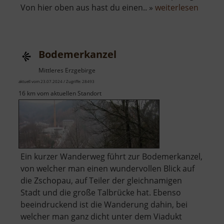
über
Von hier oben aus hast du einen.. »
weiterlesen
Scharf
Kanzel
Bodemerkanzel
Mittleres Erzgebirge
aktuell vom 23.07.2024 / Zugriffe: 28493
16 km vom aktuellen Standort
Ein kurzer Wanderweg führt zur Bodemerkanzel,
von welcher man einen wundervollen Blick auf
die Zschopau, auf Teiler der gleichnamigen
Stadt und die große Talbrücke hat. Ebenso
beeindruckend ist die Wanderung dahin, bei
welcher man ganz dicht unter dem Viadukt