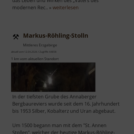
das Leben und Wirken des „Vaters des
über
modernen Rec.. »
weiterlesen
Adam-
Ries-
Museum
Markus-Röhling-Stolln
Mittleres Erzgebirge
aktuell vom 12.04.2026 / Zugriffe: 44858
1 km vom aktuellen Standort
In der tiefsten Grube des Annaberger
Bergbaureviers wurde seit dem 16. Jahrhundert
bis 1953 Silber, Kobalterz und Uran abgebaut.
Um 1500 begann man mit dem "St. Annen
Stollen", welcher der heutige Markus-Röhling-