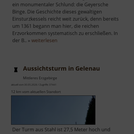
ein monumentaler Schlund: die Geyersche
Binge. Die Geschichte dieses gewaltigen
Einsturzkessels reicht weit zurück, denn bereits
um 1361 begann man hier, die reichen
Erzvorkommen systematisch zu erschließen. In
über
der B.. »
weiterlesen
Binge
in
Geyer
Aussichtsturm in Gelenau
Mittleres Erzgebirge
aktuell vom 30.05.2026 / Zugriffe: 37441
12 km vom aktuellen Standort
Der Turm aus Stahl ist 27,5 Meter hoch und