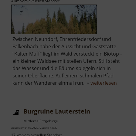
4 km vom aktuellen Standort
Zwischen Neundorf, Ehrenfriedersdorf und
Falkenbach nahe der Aussicht und Gaststätte
"Kalter Muff" liegt im Wald versteckt ein Biotop -
ein kleiner Waldsee mit steilen Ufern. Still steht
das Wasser und die Bäume spiegeln sich in
seiner Oberfläche. Auf einem schmalen Pfad
über
kann der Wanderer einmal run.. »
weiterlesen
See
am
Kalten
Burgruine Lauterstein
Muff
Mittleres Erzgebirge
aktuell vom 01.03.2025 / Zugriffe: 44839
17 km vom aktuellen Standort