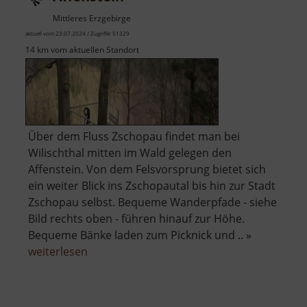
Mittleres Erzgebirge
aktuell vom 23.07.2024 / Zugriffe: 51329
14 km vom aktuellen Standort
Über dem Fluss Zschopau findet man bei
Wilischthal mitten im Wald gelegen den
Affenstein. Von dem Felsvorsprung bietet sich
ein weiter Blick ins Zschopautal bis hin zur Stadt
Zschopau selbst. Bequeme Wanderpfade - siehe
Bild rechts oben - führen hinauf zur Höhe.
Bequeme Bänke laden zum Picknick und .. »
über
weiterlesen
Affenstein