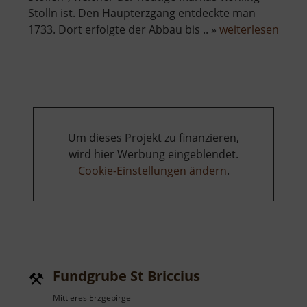
Stolln ist. Den Haupterzgang entdeckte man
über
1733. Dort erfolgte der Abbau bis .. »
weiterlesen
Mark
Röhli
Stoll
Um dieses Projekt zu finanzieren,
wird hier Werbung eingeblendet.
Cookie-Einstellungen ändern
.
Fundgrube St Briccius
Mittleres Erzgebirge