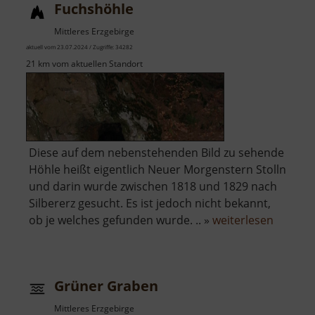
Fuchshöhle
Mittleres Erzgebirge
aktuell vom 23.07.2024 / Zugriffe: 34282
21 km vom aktuellen Standort
Diese auf dem nebenstehenden Bild zu sehende
Höhle heißt eigentlich Neuer Morgenstern Stolln
und darin wurde zwischen 1818 und 1829 nach
Silbererz gesucht. Es ist jedoch nicht bekannt,
über
ob je welches gefunden wurde. .. »
weiterlesen
Fuchsh
Grüner Graben
Mittleres Erzgebirge