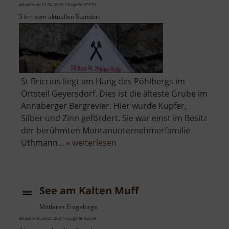
aktuell vom 12.04.2026 / Zugriffe: 29751
5 km vom aktuellen Standort
St Briccius liegt am Hang des Pöhlbergs im
Ortsteil Geyersdorf. Dies ist die älteste Grube im
Annaberger Bergrevier. Hier wurde Kupfer,
Silber und Zinn gefördert. Sie war einst im Besitz
der berühmten Montanunternehmerfamilie
über
Uthmann... »
weiterlesen
Fundgrube
St
Briccius
See am Kalten Muff
Mittleres Erzgebirge
aktuell vom 23.07.2024 / Zugriffe: 42559