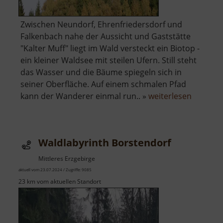
Zwischen Neundorf, Ehrenfriedersdorf und
Falkenbach nahe der Aussicht und Gaststätte
"Kalter Muff" liegt im Wald versteckt ein Biotop -
ein kleiner Waldsee mit steilen Ufern. Still steht
das Wasser und die Bäume spiegeln sich in
seiner Oberfläche. Auf einem schmalen Pfad
über
kann der Wanderer einmal run.. »
weiterlesen
See
am
Kalten
Waldlabyrinth Borstendorf
Muff
Mittleres Erzgebirge
aktuell vom 23.07.2024 / Zugriffe: 9085
23 km vom aktuellen Standort