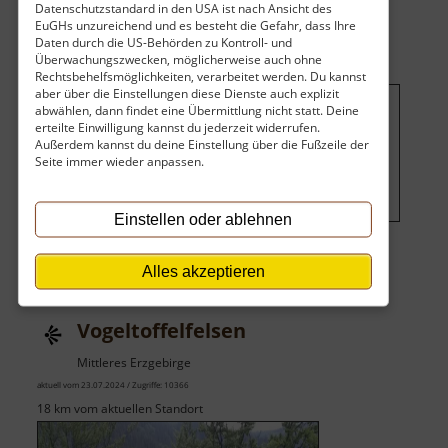
Datenschutzstandard in den USA ist nach Ansicht des
Wasserfall
EuGHs unzureichend und es besteht die Gefahr, dass Ihre
Daten durch die US-Behörden zu Kontroll- und
Überwachungszwecken, möglicherweise auch ohne
Rechtsbehelfsmöglichkeiten, verarbeitet werden. Du kannst
aber über die Einstellungen diese Dienste auch explizit
abwählen, dann findet eine Übermittlung nicht statt. Deine
Um dieses Projekt zu finanzieren,
erteilte Einwilligung kannst du jederzeit widerrufen.
Außerdem kannst du deine Einstellung über die Fußzeile der
wird hier Werbung eingeblendet.
Seite immer wieder anpassen.
Cookie-Einstellungen ändern
.
Einstellen oder ablehnen
Alles akzeptieren
Vogeltoffelfelsen
Mittleres Erzgebirge
aktuell vom 23.07.2024 / Zugriffe: 10366
18 km vom aktuellen Standort