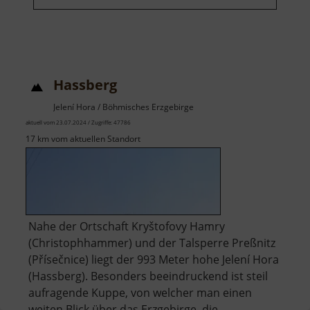
Hassberg
Jelení Hora / Böhmisches Erzgebirge
aktuell vom 23.07.2024 / Zugriffe: 47786
17 km vom aktuellen Standort
Nahe der Ortschaft Kryštofovy Hamry
(Christophhammer) und der Talsperre Preßnitz
(Přísečnice) liegt der 993 Meter hohe Jelení Hora
(Hassberg). Besonders beeindruckend ist steil
aufragende Kuppe, von welcher man einen
weiten Blick über das Erzgebirge, die