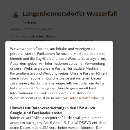
Langenhennersdorfer Wasserfall
Sachsen
aktuell vom 23.07.2024 / Zugriffe: 7425
77 km vom aktuellen Standort
Wir verwenden Cookies, um Inhalte und Anzeigen zu
personalisieren, Funktionen für soziale Medien anbieten zu
können und die Zugriffe auf unsere Website zu analysieren.
Außerdem geben wir Informationen zu deiner Verwendung
unserer Website an unsere Partner für soziale Medien,
Der höchste natürliche Wasserfall im dieser
Kartendiensten und Werbung weiter. Unsere Partner führen
diese Informationen möglicherweise mit weiteren Daten
Gegend ist der Langenhennersdorfer
zusammen, die du ihnen bereitgestellt hast oder die du im
Wasserfall. Der Dorfbach des nahegelegenen
Rahmen deiner Nutzung der Dienste gesammelt hast.
Informationen zu Cookies und dem dir zustehenden
gleichnamigen Ortes stürzt sich hier an einem
Widerufsrecht erhälst du in unserer
Datenschutzerklärung
.
steilen Felsen neun Meter in die Tiefe und fließt
dann in die Gottleuba. Das Gelände ist gut
Hinweis zur Datenverarbeitung in den USA durch
Google- und Facebookdienste:
direkt von der Straße aus erreichbar. Z.. »
Indem du auf "Alles akzeptieren" klickst, willigst du unter
über
weiterlesen
anderem auch gem. Art. 6 Abs. 1 S. 1 lit. a) DSGVO ein, dass
deine Daten in den USA verarbeitet werden könnten. Der
Langenhennersdorfer