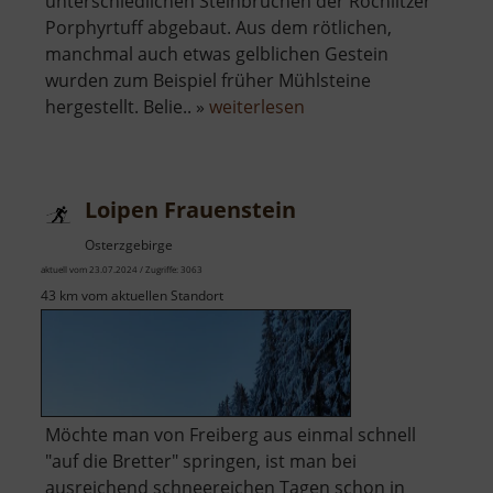
unterschiedlichen Steinbrüchen der Rochlitzer
Porphyrtuff abgebaut. Aus dem rötlichen,
manchmal auch etwas gelblichen Gestein
wurden zum Beispiel früher Mühlsteine
über
hergestellt. Belie.. »
weiterlesen
Aussichtsplattform
Gleisbergbruch
Loipen Frauenstein
Osterzgebirge
aktuell vom 23.07.2024 / Zugriffe: 3063
43 km vom aktuellen Standort
Möchte man von Freiberg aus einmal schnell
"auf die Bretter" springen, ist man bei
ausreichend schneereichen Tagen schon in