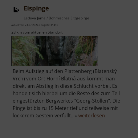
Eispinge
Ledová Jáma / Böhmisches Erzgebirge
aktuell vom 23.07.2024 / Zugriffe: 31499
28 km vom aktuellen Standort
Beim Aufstieg auf den Plattenberg (Blatenský
Vrch) vom Ort Horní Blatná aus kommt man
direkt am Abstieg in diese Schlucht vorbei. Es
handelt sich hierbei um die Reste des zum Teil
eingestürzten Bergwerkes "Georg-Stollen". Die
Pinge ist bis zu 15 Meter tief und teilweise mit
über
lockerem Gestein verfüllt.. »
weiterlesen
Eispinge