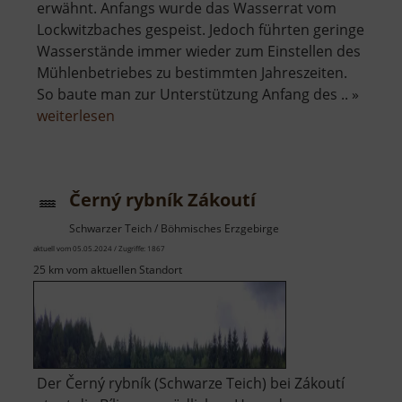
erwähnt. Anfangs wurde das Wasserrat vom
Lockwitzbaches gespeist. Jedoch führten geringe
Wasserstände immer wieder zum Einstellen des
Mühlenbetriebes zu bestimmten Jahreszeiten.
So baute man zur Unterstützung Anfang des .. »
über
weiterlesen
Mittelmühle
Reinhardtsgrimma
Černý rybník Zákoutí
Schwarzer Teich / Böhmisches Erzgebirge
aktuell vom 05.05.2024 / Zugriffe: 1867
25 km vom aktuellen Standort
Der Černý rybník (Schwarze Teich) bei Zákoutí