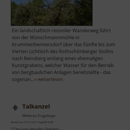
Ein landschaftlich reizvoller Wanderweg führt
von der Wünschmannmühle in
Krummenhennersdorf über das Fünfte bis zum
Vierten Lichtloch des Rothschönberger Stollns
nach Reinsberg entlang eines ehemaligen
Kunstgrabens, welcher Wasser für den Betrieb
von bergbaulichen Anlagen bereitstellte - das
über
sogenan.. »
weiterlesen
Grabentour
Talkanzel
Mittleres Erzgebirge
aktuell vom 23.07.2024 / Zugriffe: 8768
17 km vom aktuellen Standort