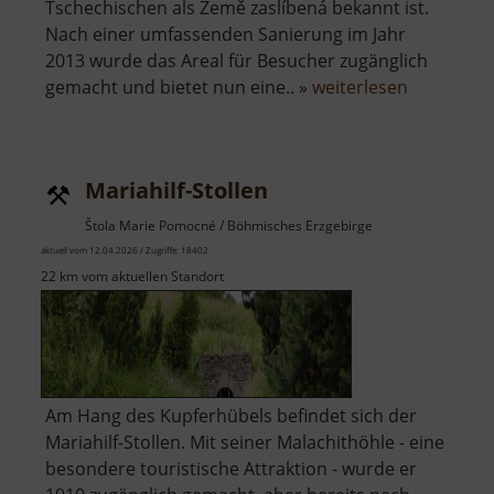
Tschechischen als Země zaslíbená bekannt ist.
Nach einer umfassenden Sanierung im Jahr
2013 wurde das Areal für Besucher zugänglich
über
gemacht und bietet nun eine.. »
weiterlesen
Besucher
Gelobtes
Land
Mariahilf-Stollen
Stolln
Štola Marie Pomocné / Böhmisches Erzgebirge
aktuell vom 12.04.2026 / Zugriffe: 18402
22 km vom aktuellen Standort
Am Hang des Kupferhübels befindet sich der
Mariahilf-Stollen. Mit seiner Malachithöhle - eine
besondere touristische Attraktion - wurde er