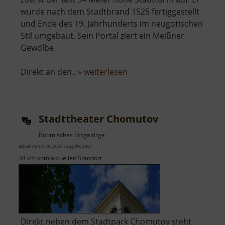
wurde nach dem Stadtbrand 1525 fertiggestellt
und Ende des 19. Jahrhunderts im neugotischen
Stil umgebaut. Sein Portal ziert ein Meißner
Gewölbe.
über
Direkt an den.. »
weiterlesen
Městská
věž
a
Stadttheater Chomutov
kostel
Nanebevzetí
Böhmisches Erzgebirge
Panny
aktuell vom 07.06.2026 / Zugriffe: 2007
Marie
34 km vom aktuellen Standort
Direkt neben dem Stadtpark Chomutov steht