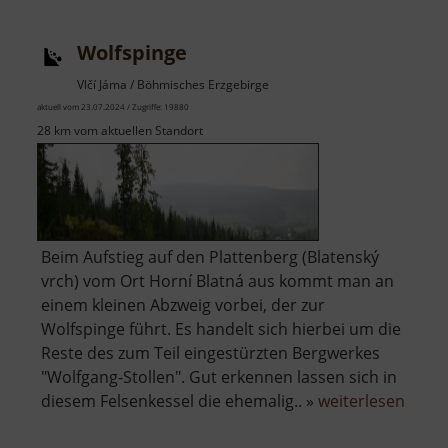
Sauersack
Wolfspinge
Vlčí Jáma / Böhmisches Erzgebirge
aktuell vom 23.07.2024 / Zugriffe: 19880
28 km vom aktuellen Standort
Beim Aufstieg auf den Plattenberg (Blatenský
vrch) vom Ort Horní Blatná aus kommt man an
einem kleinen Abzweig vorbei, der zur
Wolfspinge führt. Es handelt sich hierbei um die
Reste des zum Teil eingestürzten Bergwerkes
"Wolfgang-Stollen". Gut erkennen lassen sich in
über
diesem Felsenkessel die ehemalig.. »
weiterlesen
Wolfs