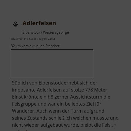
Besucherbergwerk
St
Christoph
Adlerfelsen
Breitenbrunn
Eibenstock / Westerzgebirge
aktuell vom 11.04.2026 / Zugriffe: 24451
32 km vom aktuellen Standort
Südlich von Eibenstock erhebt sich der
imposante Adlerfelsen auf stolze 778 Meter.
Einst krönte ein hölzerner Aussichtsturm die
Felsgruppe und war ein beliebtes Ziel für
Wanderer. Auch wenn der Turm aufgrund
seines Zustands schließlich weichen musste und
nicht wieder aufgebaut wurde, bleibt die Fels.. »