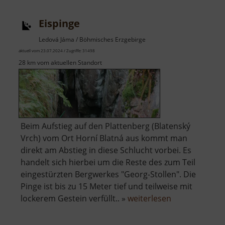
Eispinge
Ledová Jáma / Böhmisches Erzgebirge
aktuell vom 23.07.2024 / Zugriffe: 31498
28 km vom aktuellen Standort
Beim Aufstieg auf den Plattenberg (Blatenský
Vrch) vom Ort Horní Blatná aus kommt man
direkt am Abstieg in diese Schlucht vorbei. Es
handelt sich hierbei um die Reste des zum Teil
eingestürzten Bergwerkes "Georg-Stollen". Die
Pinge ist bis zu 15 Meter tief und teilweise mit
über
lockerem Gestein verfüllt.. »
weiterlesen
Eispinge