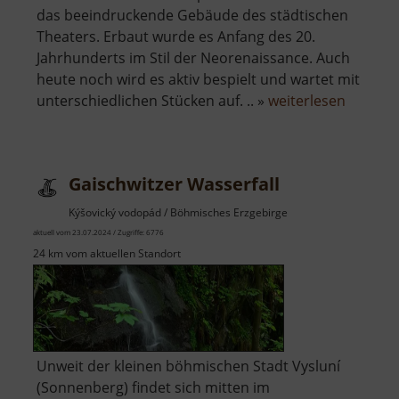
das beeindruckende Gebäude des städtischen
Theaters. Erbaut wurde es Anfang des 20.
Jahrhunderts im Stil der Neorenaissance. Auch
heute noch wird es aktiv bespielt und wartet mit
über
unterschiedlichen Stücken auf. .. »
weiterlesen
Stadtth
Chomut
Gaischwitzer Wasserfall
Kýšovický vodopád / Böhmisches Erzgebirge
aktuell vom 23.07.2024 / Zugriffe: 6776
24 km vom aktuellen Standort
Unweit der kleinen böhmischen Stadt Vysluní
(Sonnenberg) findet sich mitten im