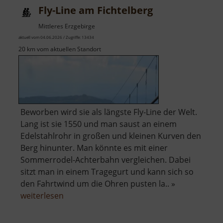
Fly-Line am Fichtelberg
Glöckl
Mittleres Erzgebirge
aktuell vom 04.06.2026 / Zugriffe: 13434
20 km vom aktuellen Standort
Beworben wird sie als längste Fly-Line der Welt.
Lang ist sie 1550 und man saust an einem
Edelstahlrohr in großen und kleinen Kurven den
Berg hinunter. Man könnte es mit einer
Sommerrodel-Achterbahn vergleichen. Dabei
sitzt man in einem Tragegurt und kann sich so
den Fahrtwind um die Ohren pusten la.. »
über
weiterlesen
Fly-
Line