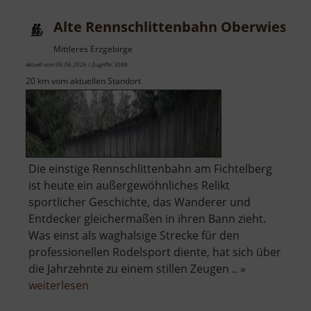
am
Alte Rennschlittenbahn Oberwiesent
Fichtelberg
Mittleres Erzgebirge
aktuell vom 06.06.2026 / Zugriffe: 3088
20 km vom aktuellen Standort
Die einstige Rennschlittenbahn am Fichtelberg
ist heute ein außergewöhnliches Relikt
sportlicher Geschichte, das Wanderer und
Entdecker gleichermaßen in ihren Bann zieht.
Was einst als waghalsige Strecke für den
professionellen Rodelsport diente, hat sich über
die Jahrzehnte zu einem stillen Zeugen .. »
über
weiterlesen
Alte