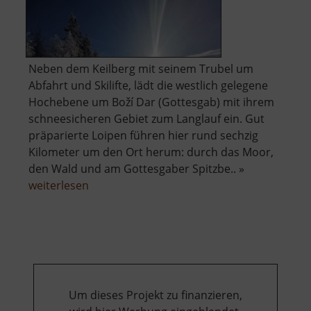
Neben dem Keilberg mit seinem Trubel um
Abfahrt und Skilifte, lädt die westlich gelegene
Hochebene um Boží Dar (Gottesgab) mit ihrem
schneesicheren Gebiet zum Langlauf ein. Gut
präparierte Loipen führen hier rund sechzig
Kilometer um den Ort herum: durch das Moor,
den Wald und am Gottesgaber Spitzbe.. »
über
weiterlesen
Loipen
von
Boží
Dar
Um dieses Projekt zu finanzieren,