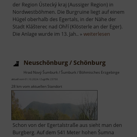
der Region Ústecký kraj (Aussiger Region) in
Nordwestböhmen. Die Burgruine liegt auf einem
Hügel oberhalb des Egertals, in der Nähe der
Stadt Klášterec nad Ohří (Klösterle an der Eger).
über
Die Anlage wurde im 13. Jah.. »
weiterlesen
Burgruine
Egerberg
Neuschönburg / Schönburg
Hrad Nový Šumburk / Šumburk / Böhmisches Erzgebirge
aktuell vom 01.10.2024 / Zugriffe: 23750
28 km vom aktuellen Standort
Schon von der Egertalstraße aus sieht man den
Burgberg. Auf dem 541 Meter hohen Šumna