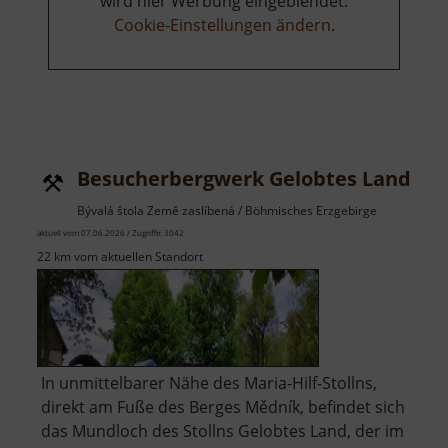
wird hier Werbung eingeblendet.
Cookie-Einstellungen ändern
.
Besucherbergwerk Gelobtes Land Sto
Bývalá štola Země zaslíbená / Böhmisches Erzgebirge
aktuell vom 07.06.2026 / Zugriffe: 3042
22 km vom aktuellen Standort
In unmittelbarer Nähe des Maria-Hilf-Stollns,
direkt am Fuße des Berges Mědník, befindet sich
das Mundloch des Stollns Gelobtes Land, der im