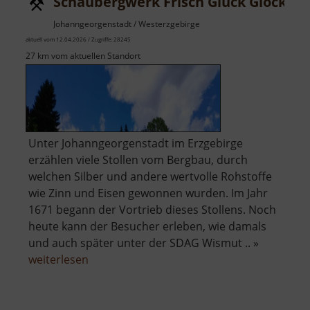
Schaubergwerk Frisch Glück Glöckl
Johanngeorgenstadt / Westerzgebirge
aktuell vom 12.04.2026 / Zugriffe: 28245
27 km vom aktuellen Standort
Unter Johanngeorgenstadt im Erzgebirge
erzählen viele Stollen vom Bergbau, durch
welchen Silber und andere wertvolle Rohstoffe
wie Zinn und Eisen gewonnen wurden. Im Jahr
1671 begann der Vortrieb dieses Stollens. Noch
heute kann der Besucher erleben, wie damals
und auch später unter der SDAG Wismut .. »
über
weiterlesen
Schaubergwerk
Frisch
Glück