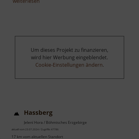
über
weiterlesen
Adlerfelsen
Um dieses Projekt zu finanzieren,
wird hier Werbung eingeblendet.
Cookie-Einstellungen ändern
.
Hassberg
Jelení Hora / Böhmisches Erzgebirge
aktuell vom 23.07.2024 / Zugriffe: 47786
17 km vom aktuellen Standort