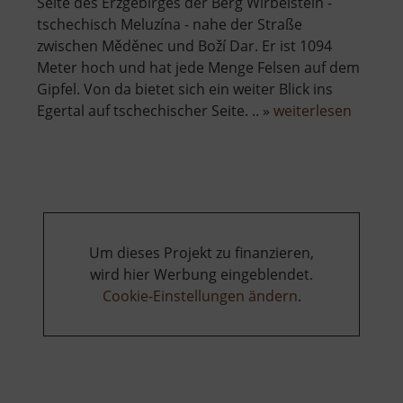
Seite des Erzgebirges der Berg Wirbelstein -
tschechisch Meluzína - nahe der Straße
zwischen Měděnec und Boží Dar. Er ist 1094
Meter hoch und hat jede Menge Felsen auf dem
Gipfel. Von da bietet sich ein weiter Blick ins
über
Egertal auf tschechischer Seite. .. »
weiterlesen
Wirbels
Um dieses Projekt zu finanzieren,
wird hier Werbung eingeblendet.
Cookie-Einstellungen ändern
.