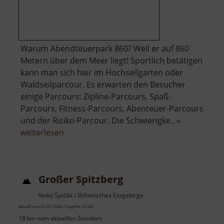
Warum Abendteuerpark 860? Weil er auf 860
Metern über dem Meer liegt! Sportlich betätigen
kann man sich hier im Hochseilgarten oder
Waldseilparcour. Es erwarten den Besucher
einige Parcours: Zipline-Parcours, Spaß-
Parcours, Fitness-Parcours, Abenteuer-Parcours
und der Risiko-Parcour. Die Schwierigke.. »
über
weiterlesen
Abenteuerpark
860
Großer Spitzberg
Velký Špičák / Böhmisches Erzgebirge
aktuell vom 23.07.2024 / Zugriffe: 21282
18 km vom aktuellen Standort