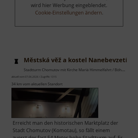
wird hier Werbung eingeblendet.
Cookie-Einstellungen ändern
.
Městská věž a kostel Nanebevzetí Pa
Stadtturm Chomutov mit Kirche Mariä Himmelfahrt / Böhmisches Erzgebirge
aktuell vom 07.06.2026 / Zugriffe: 1315
34 km vom aktuellen Standort
Erreicht man den historischen Marktplatz der
Stadt Chomutov (Komotau), so fällt einem
zuerst der fast 54 Meter hohe Stadtturm auf. Er