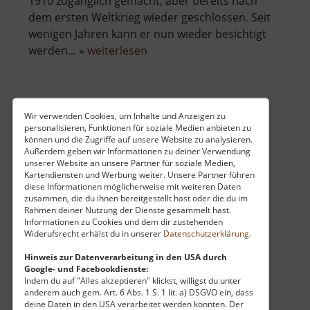
1910 zugänglich gemacht, aber bereits nach
dem ersten Weltkrieg wieder geschlossen. Seit
wenigen Jahren kann er nun wieder besichtigt
über
werden... »
weiterlesen
Mariahilf-
Stollen
Loipen Carlsfeld
Wir verwenden Cookies, um Inhalte und Anzeigen zu
personalisieren, Funktionen für soziale Medien anbieten zu
Westerzgebirge
können und die Zugriffe auf unsere Website zu analysieren.
Außerdem geben wir Informationen zu deiner Verwendung
aktuell vom 23.07.2024 / Zugriffe: 2992
unserer Website an unsere Partner für soziale Medien,
34 km vom aktuellen Standort
Kartendiensten und Werbung weiter. Unsere Partner führen
diese Informationen möglicherweise mit weiteren Daten
zusammen, die du ihnen bereitgestellt hast oder die du im
Rahmen deiner Nutzung der Dienste gesammelt hast.
Informationen zu Cookies und dem dir zustehenden
Widerufsrecht erhälst du in unserer
Datenschutzerklärung
.
Das Gebiet um Carlsfeld ist sehr beliebt bei
Hinweis zur Datenverarbeitung in den USA durch
Google- und Facebookdienste:
Wintersportlern. Und das zu recht, denn hier
Indem du auf "Alles akzeptieren" klickst, willigst du unter
liegt lange und oft Schnee. Die Loipen führen
anderem auch gem. Art. 6 Abs. 1 S. 1 lit. a) DSGVO ein, dass
deine Daten in den USA verarbeitet werden könnten. Der
durch dichten Wald und vorbei an