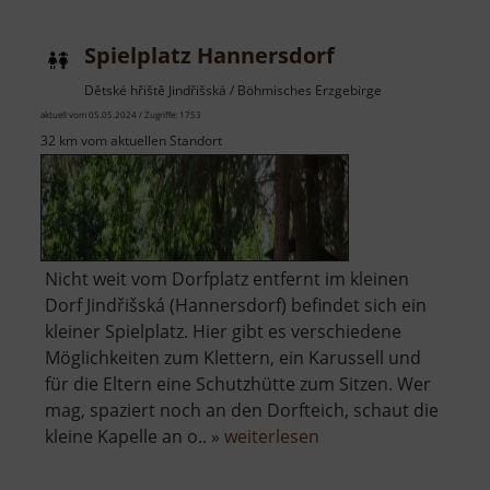
Spielplatz Hannersdorf
Dětské hřiště Jindřišská / Böhmisches Erzgebirge
aktuell vom 05.05.2024 / Zugriffe: 1753
32 km vom aktuellen Standort
Nicht weit vom Dorfplatz entfernt im kleinen
Dorf Jindřišská (Hannersdorf) befindet sich ein
kleiner Spielplatz. Hier gibt es verschiedene
Möglichkeiten zum Klettern, ein Karussell und
für die Eltern eine Schutzhütte zum Sitzen. Wer
mag, spaziert noch an den Dorfteich, schaut die
über
kleine Kapelle an o.. »
weiterlesen
Spielplatz
Hannersdorf