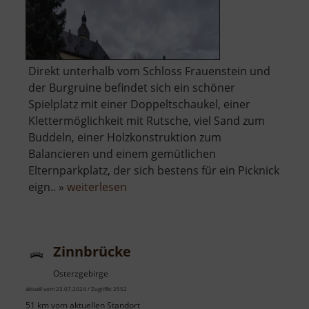
Direkt unterhalb vom Schloss Frauenstein und
der Burgruine befindet sich ein schöner
Spielplatz mit einer Doppeltschaukel, einer
Klettermöglichkeit mit Rutsche, viel Sand zum
Buddeln, einer Holzkonstruktion zum
Balancieren und einem gemütlichen
Elternparkplatz, der sich bestens für ein Picknick
über
eign.. »
weiterlesen
Spielplatz
am
Schloss
Zinnbrücke
Frauenstein
Osterzgebirge
aktuell vom 23.07.2024 / Zugriffe: 2552
51 km vom aktuellen Standort