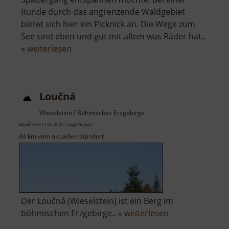
Runde durch das angrenzende Waldgebiet
bietet sich hier ein Picknick an. Die Wege zum
See sind eben und gut mit allem was Räder hat..
über
»
weiterlesen
Schwarzer
Teich
bei
Loučná
Langenau
Wieselstein / Böhmisches Erzgebirge
aktuell vom 14.04.2024 / Zugriffe: 3367
44 km vom aktuellen Standort
Der Loučná (Wieselstein) ist ein Berg im
über
böhmischen Erzgebirge.. »
weiterlesen
Loučná