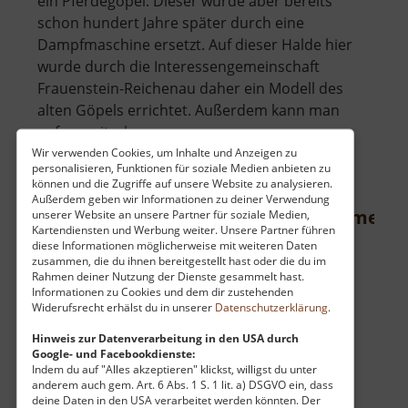
ein Pferdegöpel. Dieser wurde aber bereits
schon hundert Jahre später durch eine
Dampfmaschine ersetzt. Auf dieser Halde hier
wurde durch die Interessengemeinschaft
Frauenstein-Reichenau daher ein Modell des
alten Göpels errichtet. Außerdem kann man
über
auf.. »
weiterlesen
Bergknappenerlebnisweg
Wir verwenden Cookies, um Inhalte und Anzeigen zu
personalisieren, Funktionen für soziale Medien anbieten zu
und
können und die Zugriffe auf unsere Website zu analysieren.
Pferdegöpelmodell
Außerdem geben wir Informationen zu deiner Verwendung
Kapelle der Schutzpatrone Böhmens
unserer Website an unsere Partner für soziale Medien,
Kartendiensten und Werbung weiter. Unsere Partner führen
diese Informationen möglicherweise mit weiteren Daten
Kaple Patronů Čech / Böhmisches Erzgebirge
zusammen, die du ihnen bereitgestellt hast oder die du im
aktuell vom 05.05.2024 / Zugriffe: 1917
Rahmen deiner Nutzung der Dienste gesammelt hast.
47 km vom aktuellen Standort
Informationen zu Cookies und dem dir zustehenden
Widerufsrecht erhälst du in unserer
Datenschutzerklärung
.
Hinweis zur Datenverarbeitung in den USA durch
Google- und Facebookdienste:
Indem du auf "Alles akzeptieren" klickst, willigst du unter
anderem auch gem. Art. 6 Abs. 1 S. 1 lit. a) DSGVO ein, dass
deine Daten in den USA verarbeitet werden könnten. Der
Am Fuß der Ryzmburk (Riesenburg) steht eine