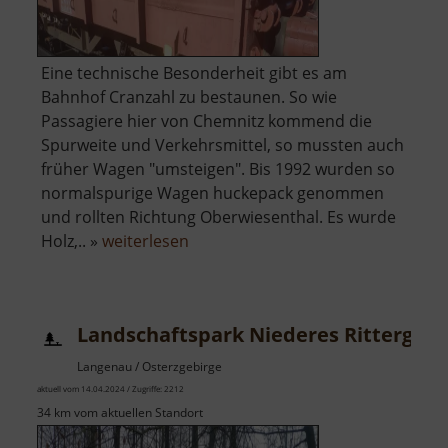
Eine technische Besonderheit gibt es am
Bahnhof Cranzahl zu bestaunen. So wie
Passagiere hier von Chemnitz kommend die
Spurweite und Verkehrsmittel, so mussten auch
früher Wagen "umsteigen". Bis 1992 wurden so
normalspurige Wagen huckepack genommen
und rollten Richtung Oberwiesenthal. Es wurde
über
Holz,.. »
weiterlesen
Rollwagengrube
am
Bahnhof
Landschaftspark Niederes Rittergut
Cranzahl
Langenau / Osterzgebirge
aktuell vom 14.04.2024 / Zugriffe: 2212
34 km vom aktuellen Standort