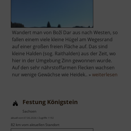
Wandert man von Boží Dar aus nach Westen, so
fallen einem viele kleine Hügel am Wegesrand
auf einer großen freien Fläche auf. Das sind
kleine Halden (sog. Raithalden) aus der Zeit, wo
hier in der Umgebung Zinn gewonnen wurde.
Auf den sehr nährstoffarmen Flecken wachsen
über
nur wenige Gewächse wie Heidek.. »
weiterlesen
Zinnse
bei
Boží
Festung Königstein
Dar
Sachsen
aktuell vom 07.06.2026 / Zugriffe: 1192
82 km vom aktuellen Standort