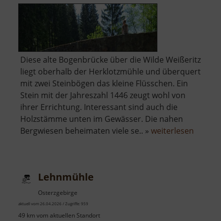
Diese alte Bogenbrücke über die Wilde Weißeritz
liegt oberhalb der Herklotzmühle und überquert
mit zwei Steinbögen das kleine Flüsschen. Ein
Stein mit der Jahreszahl 1446 zeugt wohl von
ihrer Errichtung. Interessant sind auch die
Holzstämme unten im Gewässer. Die nahen
über
Bergwiesen beheimaten viele se.. »
weiterlesen
Zinnbr
Lehnmühle
Osterzgebirge
aktuell vom 26.04.2026 / Zugriffe: 959
49 km vom aktuellen Standort