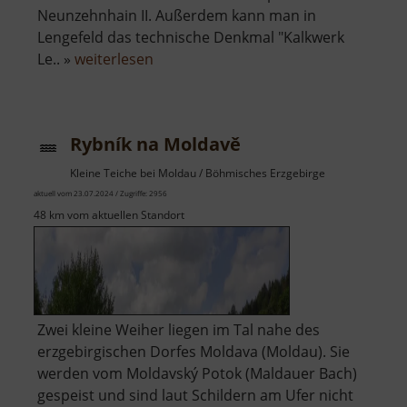
Neunzehnhain II. Außerdem kann man in
Lengefeld das technische Denkmal "Kalkwerk
über
Le.. »
weiterlesen
Kalköfen
bei
Grießbach
Rybník na Moldavě
Kleine Teiche bei Moldau / Böhmisches Erzgebirge
aktuell vom 23.07.2024 / Zugriffe: 2956
48 km vom aktuellen Standort
Zwei kleine Weiher liegen im Tal nahe des
erzgebirgischen Dorfes Moldava (Moldau). Sie
werden vom Moldavský Potok (Maldauer Bach)
gespeist und sind laut Schildern am Ufer nicht