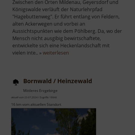
Zwischen den Orten Mildenau, Geyersdorf und
Königswalde verläuft der Naturlehrpfad
"Hagebuttenweg". Er führt entlang von Feldern,
alten Ackerwegen und vorbei an
Aussichtspunkten wie dem Pöhlberg. Da, wo der
Mensch nicht ausgibig bewirtschaftete,
entwickelte sich eine Heckenlandschaft mit
über
vielen inte.. »
weiterlesen
Heckenerlebnispfad
Hagebuttenweg
Bornwald / Heinzewald
Mittleres Erzgebirge
aktuell vom 23.07.2024 / Zugriffe: 18846
16 km vom aktuellen Standort