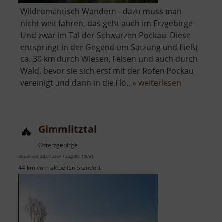
Wildromantisch Wandern - dazu muss man
nicht weit fahren, das geht auch im Erzgebirge.
Und zwar im Tal der Schwarzen Pockau. Diese
entspringt in der Gegend um Satzung und fließt
ca. 30 km durch Wiesen, Felsen und auch durch
Wald, bevor sie sich erst mit der Roten Pockau
über
vereinigt und dann in die Flö.. »
weiterlesen
Schwarzwa
Gimmlitztal
Osterzgebirge
aktuell vom 23.07.2024 / Zugriffe: 10081
44 km vom aktuellen Standort