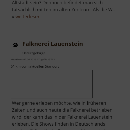
Altstadt sein? Dennoch befindet man sich
tatsächlich mitten im alten Zentrum. Als die W..
über
»
weiterlesen
Historischer
Marktplatz
Johanngeorgenstadt
Falknerei Lauenstein
Osterzgebirge
aktuell vom 02.06.2026 / Zugriffe: 13712
61 km vom aktuellen Standort
Wer gerne erleben möchte, wie in früheren
Zeiten und auch heute die Falknerei betrieben
wird, der kann das in der Falknerei Lauenstein
erleben. Die Shows finden in Deutschlands