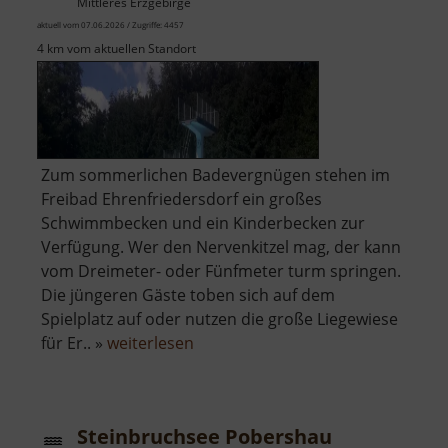
Mittleres Erzgebirge
aktuell vom 07.06.2026 / Zugriffe: 4457
4 km vom aktuellen Standort
Zum sommerlichen Badevergnügen stehen im
Freibad Ehrenfriedersdorf ein großes
Schwimmbecken und ein Kinderbecken zur
Verfügung. Wer den Nervenkitzel mag, der kann
vom Dreimeter- oder Fünfmeter turm springen.
Die jüngeren Gäste toben sich auf dem
Spielplatz auf oder nutzen die große Liegewiese
über
für Er.. »
weiterlesen
Freibad
Ehrenfriedersdorf
Steinbruchsee Pobershau