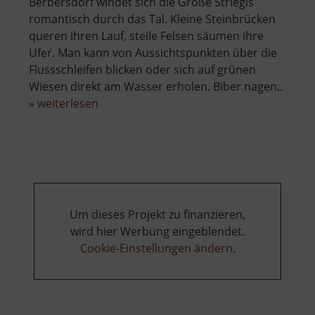
Berbersdorf windet sich die Große Striegis
romantisch durch das Tal. Kleine Steinbrücken
queren ihren Lauf, steile Felsen säumen ihre
Ufer. Man kann von Aussichtspunkten über die
Flussschleifen blicken oder sich auf grünen
Wiesen direkt am Wasser erholen. Biber nagen..
über
»
weiterlesen
Striegistalweg
zwischen
Goßberg
und
Berbersdorf
Um dieses Projekt zu finanzieren,
wird hier Werbung eingeblendet.
Cookie-Einstellungen ändern
.