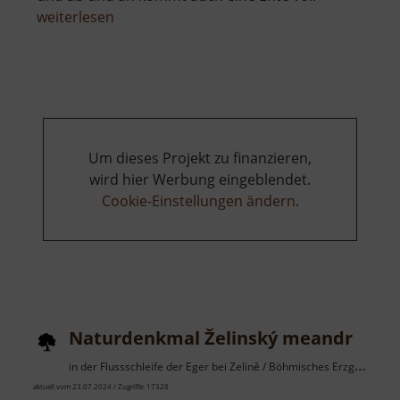
über
weiterlesen
Schwarzer
Teich
bei
Augustusburg
Um dieses Projekt zu finanzieren,
wird hier Werbung eingeblendet.
Cookie-Einstellungen ändern
.
Naturdenkmal Želinský meandr
in der Flussschleife der Eger bei Zelině / Böhmisches Erzgebirge
aktuell vom 23.07.2024 / Zugriffe: 17328