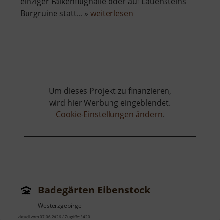
einziger Falkenflughalle oder auf Lauensteins
über
Burgruine statt... »
weiterlesen
Falknerei
Lauenstein
Um dieses Projekt zu finanzieren,
wird hier Werbung eingeblendet.
Cookie-Einstellungen ändern
.
Badegärten Eibenstock
Westerzgebirge
aktuell vom 07.06.2026 / Zugriffe: 3420