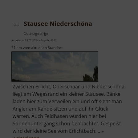
Kletterfelsen
im
Fürstenbusch
Stausee Niederschöna
Osterzgebirge
aktuell vom 23.07.2024 / Zugriffe: 4055
51 km vom aktuellen Standort
Zwischen Erlicht, Oberschaar und Niederschöna
liegt am Wegesrand ein kleiner Stausee. Bänke
laden hier zum Verweilen ein und oft sieht man
Angler am Rande sitzen und auf ihr Glück
warten. Auch Feldhasen wurden hier bei
Sonnenuntergang schon beobachtet. Gespeist
wird der kleine See vom Erlichtbach. .. »