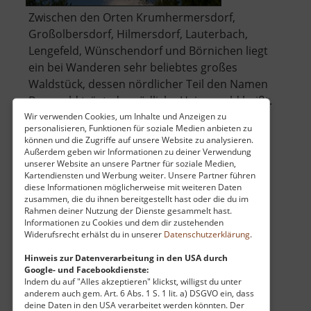
Zwischen den Orten Krumhermersdorf,
Großolbersdorf, Hilmersdorf, Lauterbach,
Lengefeld, Wünschendorf und Börnichen liegt
ein bei Wanderen sehr beliebtes großes
Waldstück, dessen nördlicher Teil den Namen
Bornwald trägt, der südliche Heinzewald heißt.
Sogar aus Chemnitz finden Erholungssuche
Wir verwenden Cookies, um Inhalte und Anzeigen zu
personalisieren, Funktionen für soziale Medien anbieten zu
über
sommers .. »
weiterlesen
können und die Zugriffe auf unsere Website zu analysieren.
Bornwald
Außerdem geben wir Informationen zu deiner Verwendung
unserer Website an unsere Partner für soziale Medien,
/
Kartendiensten und Werbung weiter. Unsere Partner führen
Heinzewald
diese Informationen möglicherweise mit weiteren Daten
Spielplatz an der Lessingstraße
zusammen, die du ihnen bereitgestellt hast oder die du im
Rahmen deiner Nutzung der Dienste gesammelt hast.
Zschopau / Mittleres Erzgebirge
Informationen zu Cookies und dem dir zustehenden
Widerufsrecht erhälst du in unserer
Datenschutzerklärung
.
aktuell vom 26.04.2026 / Zugriffe: 8392
16 km vom aktuellen Standort
Hinweis zur Datenverarbeitung in den USA durch
Google- und Facebookdienste:
Indem du auf "Alles akzeptieren" klickst, willigst du unter
anderem auch gem. Art. 6 Abs. 1 S. 1 lit. a) DSGVO ein, dass
deine Daten in den USA verarbeitet werden könnten. Der