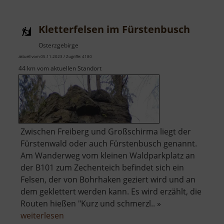
Kletterfelsen im Fürstenbusch
Osterzgebirge
aktuell vom 05.11.2023 / Zugriffe: 4180
44 km vom aktuellen Standort
Zwischen Freiberg und Großschirma liegt der
Fürstenwald oder auch Fürstenbusch genannt.
Am Wanderweg vom kleinen Waldparkplatz an
der B101 zum Zechenteich befindet sich ein
Felsen, der von Bohrhaken geziert wird und an
dem geklettert werden kann. Es wird erzählt, die
Routen hießen "Kurz und schmerzl.. »
über
weiterlesen