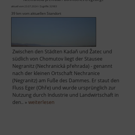
aktuell vom 23.07.2024 / Zugriffe: 32983
39 km vom aktuellen Standort
Zwischen den Städten Kadaň und Žatec und
südlich von Chomutov liegt der Stausee
Negranitz (Nechranická přehrada) - genannt
nach der kleinen Ortschaft Nechranice
(Negranitz) am Fuße des Dammes. Er staut den
Fluss Eger (Ohře) und wurde ursprünglich zur
Nutzung durch Industrie und Landwirtschaft in
über
den.. »
weiterlesen
Talsperre
Negranitz