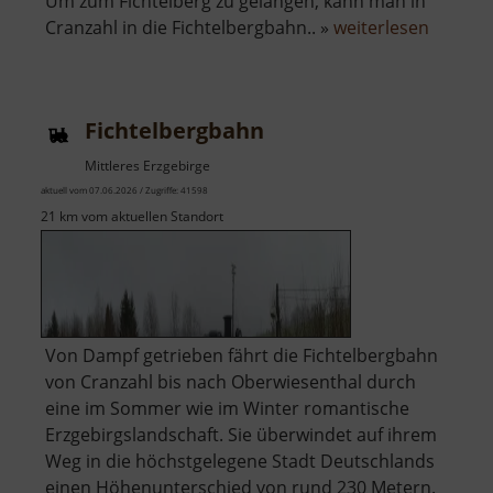
Um zum Fichtelberg zu gelangen, kann man in
über
Cranzahl in die Fichtelbergbahn.. »
weiterlesen
Fichtel
Fichtelbergbahn
Mittleres Erzgebirge
aktuell vom 07.06.2026 / Zugriffe: 41598
21 km vom aktuellen Standort
Von Dampf getrieben fährt die Fichtelbergbahn
von Cranzahl bis nach Oberwiesenthal durch
eine im Sommer wie im Winter romantische
Erzgebirgslandschaft. Sie überwindet auf ihrem
Weg in die höchstgelegene Stadt Deutschlands
einen Höhenunterschied von rund 230 Metern.