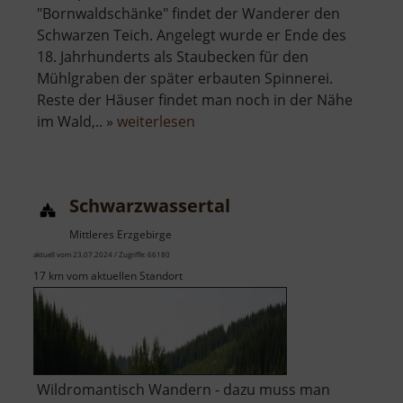
"Bornwaldschänke" findet der Wanderer den
Schwarzen Teich. Angelegt wurde er Ende des
18. Jahrhunderts als Staubecken für den
Mühlgraben der später erbauten Spinnerei.
Reste der Häuser findet man noch in der Nähe
über
im Wald,.. »
weiterlesen
Schwarzer
Teich
im
Schwarzwassertal
Bornwald
Mittleres Erzgebirge
aktuell vom 23.07.2024 / Zugriffe: 66180
17 km vom aktuellen Standort
Wildromantisch Wandern - dazu muss man