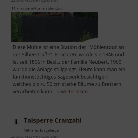
aktuell vom 12.04.2026 / Zugriffe: 33907
11 km vom aktuellen Standort
Diese Mühle ist eine Station der "Mühlentour an
der Silberstraße". Errichtete wurde sie 1846 und
ist seit 1866 in Besitz der Familie Neubert. 1960
wurde die Anlage stillgelegt. Heute kann man ein
funktionstüchtiges Sägewerk besichtigen,
welches bis zu 50 cm starke Bäume zu Brettern
über
verarbeiten kann... »
weiterlesen
Sägemühle
Neubert
Talsperre Cranzahl
Mittleres Erzgebirge
aktuell vom 13.04.2026 / Zugriffe: 57485