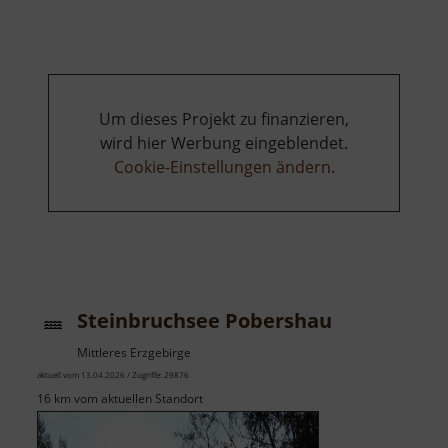
in
Drebach
Um dieses Projekt zu finanzieren,
wird hier Werbung eingeblendet.
Cookie-Einstellungen ändern
.
Steinbruchsee Pobershau
Mittleres Erzgebirge
aktuell vom 13.04.2026 / Zugriffe: 29876
16 km vom aktuellen Standort