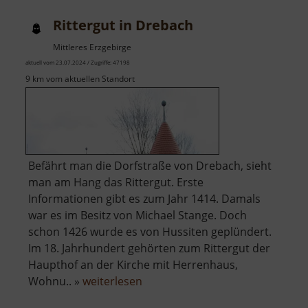
Rittergut in Drebach
Mittleres Erzgebirge
aktuell vom 23.07.2024 / Zugriffe: 47198
9 km vom aktuellen Standort
Befährt man die Dorfstraße von Drebach, sieht
man am Hang das Rittergut. Erste
Informationen gibt es zum Jahr 1414. Damals
war es im Besitz von Michael Stange. Doch
schon 1426 wurde es von Hussiten geplündert.
Im 18. Jahrhundert gehörten zum Rittergut der
Haupthof an der Kirche mit Herrenhaus,
über
Wohnu.. »
weiterlesen
Rittergut