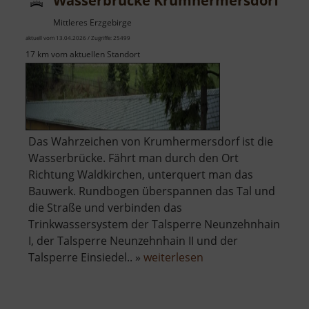
Wasserbrücke Krumhermersdorf
Mittleres Erzgebirge
aktuell vom 13.04.2026 / Zugriffe: 25499
17 km vom aktuellen Standort
Das Wahrzeichen von Krumhermersdorf ist die
Wasserbrücke. Fährt man durch den Ort
Richtung Waldkirchen, unterquert man das
Bauwerk. Rundbogen überspannen das Tal und
die Straße und verbinden das
Trinkwassersystem der Talsperre Neunzehnhain
I, der Talsperre Neunzehnhain II und der
über
Talsperre Einsiedel.. »
weiterlesen
Wasserbrücke
Krumhermersdorf