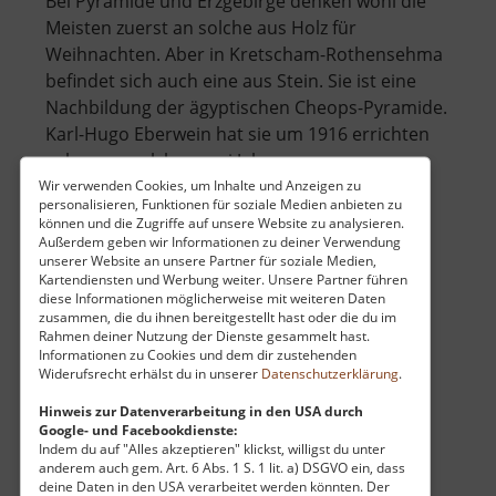
Bei Pyramide und Erzgebirge denken wohl die
Meisten zuerst an solche aus Holz für
Weihnachten. Aber in Kretscham-Rothensehma
befindet sich auch eine aus Stein. Sie ist eine
Nachbildung der ägyptischen Cheops-Pyramide.
Karl-Hugo Eberwein hat sie um 1916 errichten
gelassen, welcher zwei Jahre zuvor se.. »
über
weiterlesen
Wir verwenden Cookies, um Inhalte und Anzeigen zu
personalisieren, Funktionen für soziale Medien anbieten zu
Steinpyramide
können und die Zugriffe auf unsere Website zu analysieren.
Außerdem geben wir Informationen zu deiner Verwendung
unserer Website an unsere Partner für soziale Medien,
Kartendiensten und Werbung weiter. Unsere Partner führen
Bismarckturm Wiesenbad
diese Informationen möglicherweise mit weiteren Daten
zusammen, die du ihnen bereitgestellt hast oder die du im
Mays Turm / Mittleres Erzgebirge
Rahmen deiner Nutzung der Dienste gesammelt hast.
aktuell vom 13.04.2026 / Zugriffe: 34147
Informationen zu Cookies und dem dir zustehenden
Widerufsrecht erhälst du in unserer
Datenschutzerklärung
.
3 km vom aktuellen Standort
Hinweis zur Datenverarbeitung in den USA durch
Google- und Facebookdienste:
Indem du auf "Alles akzeptieren" klickst, willigst du unter
anderem auch gem. Art. 6 Abs. 1 S. 1 lit. a) DSGVO ein, dass
deine Daten in den USA verarbeitet werden könnten. Der