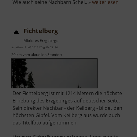
über
Wie auch seine Nachbarn Schei.. »
weiterlesen
Berg
Bärenst
Fichtelberg
Mittleres Erzgebirge
aktuell vom 31.05.2026 / Zugriffe: 71186
20 km vom aktuellen Standort
Der Fichtelberg ist mit 1214 Metern die höchste
Erhebung des Erzgebirges auf deutscher Seite.
Sein direkter Nachbar - der Keilberg - bildet den
höchsten Gipfel. Vom Keilberg aus wurde auch
das Titelfoto aufgenommen.