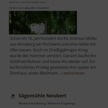
aktuell vom 13.04.2026 / Zugriffe: 26445
14 km vom aktuellen Standort
Schon im 16. Jahrhundert durfte Andreas Müller
aus Annaberg ein Pochwerk und eine Hütte mit
Ofen bauen. Doch im Dreißigjährigen Krieg
wurde der Hammer zerstört. Danach kaufte ihn
Gottfried Rubner und baute ihn wieder auf. Ein
kurfürstliches Privileg gestattete ihm später ein
über
Zinnhaus, einen Blechham.. »
weiterlesen
Alter
Schmelzofen
Sägemühle Neubert
Mittelschmiedeberg / Mittleres Erzgebirge