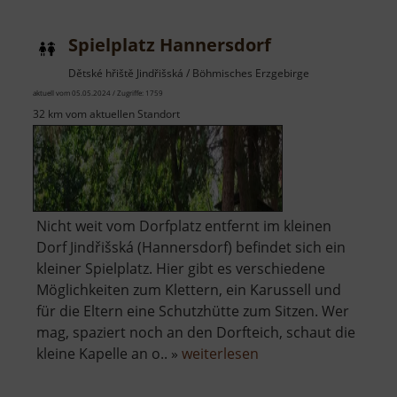
Spielplatz Hannersdorf
Dětské hřiště Jindřišská / Böhmisches Erzgebirge
aktuell vom 05.05.2024 / Zugriffe: 1759
32 km vom aktuellen Standort
Nicht weit vom Dorfplatz entfernt im kleinen
Dorf Jindřišská (Hannersdorf) befindet sich ein
kleiner Spielplatz. Hier gibt es verschiedene
Möglichkeiten zum Klettern, ein Karussell und
für die Eltern eine Schutzhütte zum Sitzen. Wer
mag, spaziert noch an den Dorfteich, schaut die
über
kleine Kapelle an o.. »
weiterlesen
Spielplatz
Hannersdorf