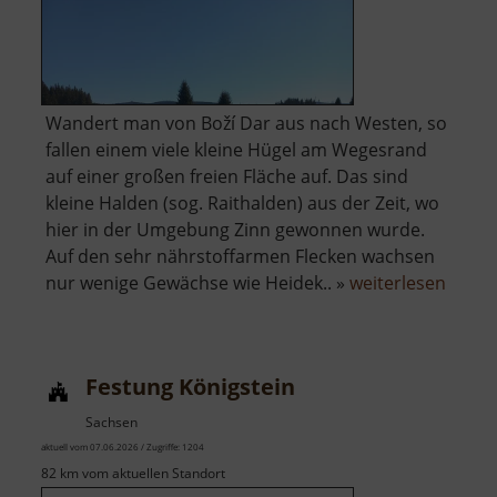
Wandert man von Boží Dar aus nach Westen, so
fallen einem viele kleine Hügel am Wegesrand
auf einer großen freien Fläche auf. Das sind
kleine Halden (sog. Raithalden) aus der Zeit, wo
hier in der Umgebung Zinn gewonnen wurde.
Auf den sehr nährstoffarmen Flecken wachsen
über
nur wenige Gewächse wie Heidek.. »
weiterlesen
Zinnse
bei
Boží
Festung Königstein
Dar
Sachsen
aktuell vom 07.06.2026 / Zugriffe: 1204
82 km vom aktuellen Standort