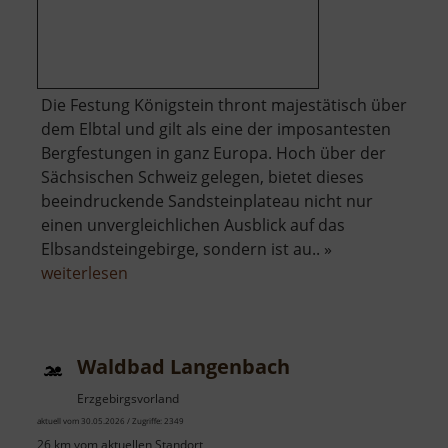
Die Festung Königstein thront majestätisch über
dem Elbtal und gilt als eine der imposantesten
Bergfestungen in ganz Europa. Hoch über der
Sächsischen Schweiz gelegen, bietet dieses
beeindruckende Sandsteinplateau nicht nur
einen unvergleichlichen Ausblick auf das
Elbsandsteingebirge, sondern ist au.. »
über
weiterlesen
Festung
Königstein
Waldbad Langenbach
Erzgebirgsvorland
aktuell vom 30.05.2026 / Zugriffe: 2349
26 km vom aktuellen Standort