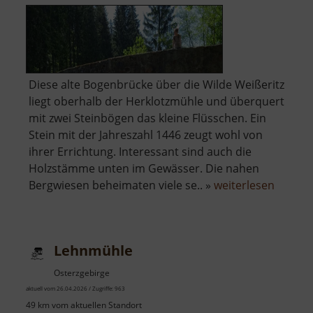
Diese alte Bogenbrücke über die Wilde Weißeritz
liegt oberhalb der Herklotzmühle und überquert
mit zwei Steinbögen das kleine Flüsschen. Ein
Stein mit der Jahreszahl 1446 zeugt wohl von
ihrer Errichtung. Interessant sind auch die
Holzstämme unten im Gewässer. Die nahen
über
Bergwiesen beheimaten viele se.. »
weiterlesen
Zinnbr
Lehnmühle
Osterzgebirge
aktuell vom 26.04.2026 / Zugriffe: 963
49 km vom aktuellen Standort