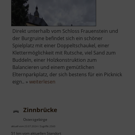
Direkt unterhalb vom Schloss Frauenstein und
der Burgruine befindet sich ein schöner
Spielplatz mit einer Doppeltschaukel, einer
Klettermöglichkeit mit Rutsche, viel Sand zum
Buddeln, einer Holzkonstruktion zum
Balancieren und einem gemütlichen
Elternparkplatz, der sich bestens für ein Picknick
über
eign.. »
weiterlesen
Spielplatz
am
Schloss
Zinnbrücke
Frauenstein
Osterzgebirge
aktuell vom 23.07.2024 / Zugriffe: 2560
51 km vom aktuellen Standort