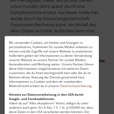
ein Pferdegöpel. Dieser wurde aber bereits
schon hundert Jahre später durch eine
Dampfmaschine ersetzt. Auf dieser Halde hier
wurde durch die Interessengemeinschaft
Frauenstein-Reichenau daher ein Modell des
alten Göpels errichtet. Außerdem kann man
über
auf.. »
weiterlesen
Bergknappenerlebnisweg
Wir verwenden Cookies, um Inhalte und Anzeigen zu
personalisieren, Funktionen für soziale Medien anbieten zu
und
können und die Zugriffe auf unsere Website zu analysieren.
Pferdegöpelmodell
Außerdem geben wir Informationen zu deiner Verwendung
Kapelle der Schutzpatrone Böhmens
unserer Website an unsere Partner für soziale Medien,
Kartendiensten und Werbung weiter. Unsere Partner führen
diese Informationen möglicherweise mit weiteren Daten
Kaple Patronů Čech / Böhmisches Erzgebirge
zusammen, die du ihnen bereitgestellt hast oder die du im
aktuell vom 05.05.2024 / Zugriffe: 1929
Rahmen deiner Nutzung der Dienste gesammelt hast.
47 km vom aktuellen Standort
Informationen zu Cookies und dem dir zustehenden
Widerufsrecht erhälst du in unserer
Datenschutzerklärung
.
Hinweis zur Datenverarbeitung in den USA durch
Google- und Facebookdienste:
Indem du auf "Alles akzeptieren" klickst, willigst du unter
anderem auch gem. Art. 6 Abs. 1 S. 1 lit. a) DSGVO ein, dass
deine Daten in den USA verarbeitet werden könnten. Der
Am Fuß der Ryzmburk (Riesenburg) steht eine