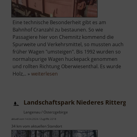
Eine technische Besonderheit gibt es am
Bahnhof Cranzahl zu bestaunen. So wie
Passagiere hier von Chemnitz kommend die
Spurweite und Verkehrsmittel, so mussten auch
früher Wagen "umsteigen". Bis 1992 wurden so
normalspurige Wagen huckepack genommen
und rollten Richtung Oberwiesenthal. Es wurde
über
Holz,.. »
weiterlesen
Rollwagengrube
am
Bahnhof
Landschaftspark Niederes Rittergut
Cranzahl
Langenau / Osterzgebirge
aktuell vom 14.04.2024 / Zugriffe: 2218
34 km vom aktuellen Standort