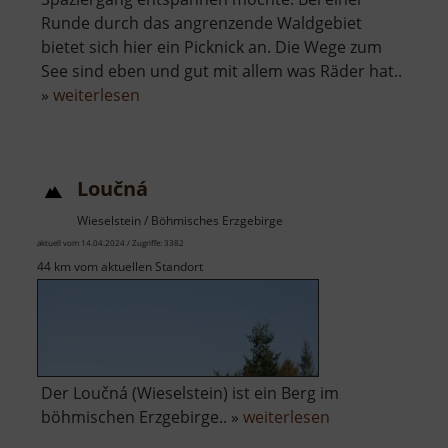
Runde durch das angrenzende Waldgebiet
bietet sich hier ein Picknick an. Die Wege zum
See sind eben und gut mit allem was Räder hat..
über
»
weiterlesen
Schwarzer
Teich
bei
Loučná
Langenau
Wieselstein / Böhmisches Erzgebirge
aktuell vom 14.04.2024 / Zugriffe: 3382
44 km vom aktuellen Standort
Der Loučná (Wieselstein) ist ein Berg im
über
böhmischen Erzgebirge.. »
weiterlesen
Loučná