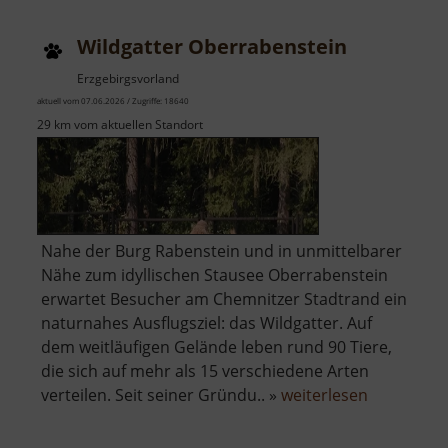
Thermalbad
Wiesenbad
Wildgatter Oberrabenstein
Erzgebirgsvorland
aktuell vom 07.06.2026 / Zugriffe: 18640
29 km vom aktuellen Standort
Nahe der Burg Rabenstein und in unmittelbarer
Nähe zum idyllischen Stausee Oberrabenstein
erwartet Besucher am Chemnitzer Stadtrand ein
naturnahes Ausflugsziel: das Wildgatter. Auf
dem weitläufigen Gelände leben rund 90 Tiere,
die sich auf mehr als 15 verschiedene Arten
über
verteilen. Seit seiner Gründu.. »
weiterlesen
Wildgatter
Oberraben