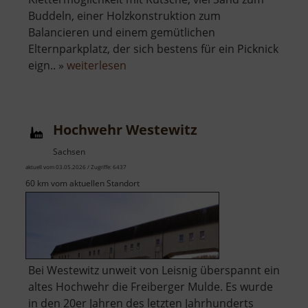
Buddeln, einer Holzkonstruktion zum
Balancieren und einem gemütlichen
Elternparkplatz, der sich bestens für ein Picknick
über
eign.. »
weiterlesen
Spielplatz
am
Schloss
Hochwehr Westewitz
Frauenstein
Sachsen
aktuell vom 03.05.2026 / Zugriffe: 6437
60 km vom aktuellen Standort
Bei Westewitz unweit von Leisnig überspannt ein
altes Hochwehr die Freiberger Mulde. Es wurde
in den 20er Jahren des letzten Jahrhunderts