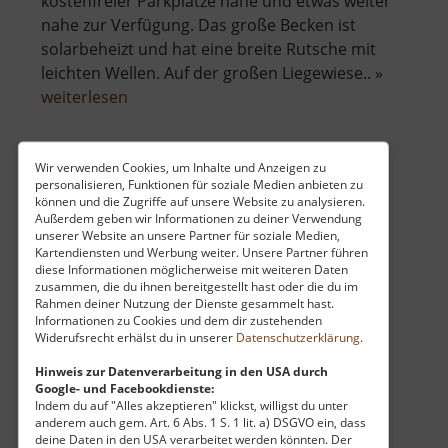
kostenfreier Parkplätze nahe und etwas weiter
nahe zur Verfügung. Das große Becken ist
solarbeheizt und hat eine breite Rutsche mit
leichten Wellen. Auf der großen Liegewiese.. »
über
weiterlesen
Waldbad
Grund
Wir verwenden Cookies, um Inhalte und Anzeigen zu
personalisieren, Funktionen für soziale Medien anbieten zu
Schönherrpark
können und die Zugriffe auf unsere Website zu analysieren.
Außerdem geben wir Informationen zu deiner Verwendung
Erzgebirgsvorland
unserer Website an unsere Partner für soziale Medien,
aktuell vom 23.07.2024 / Zugriffe: 9757
Kartendiensten und Werbung weiter. Unsere Partner führen
27 km vom aktuellen Standort
diese Informationen möglicherweise mit weiteren Daten
zusammen, die du ihnen bereitgestellt hast oder die du im
Rahmen deiner Nutzung der Dienste gesammelt hast.
Informationen zu Cookies und dem dir zustehenden
Widerufsrecht erhälst du in unserer
Datenschutzerklärung
.
Hinweis zur Datenverarbeitung in den USA durch
Google- und Facebookdienste:
Einst wohl eine richtige Schönheit, jetzt leider
Indem du auf "Alles akzeptieren" klickst, willigst du unter
dem Verfall ein wenig preisgegeben, liegt der
anderem auch gem. Art. 6 Abs. 1 S. 1 lit. a) DSGVO ein, dass
deine Daten in den USA verarbeitet werden könnten. Der
Schönherrpark direkt neben der