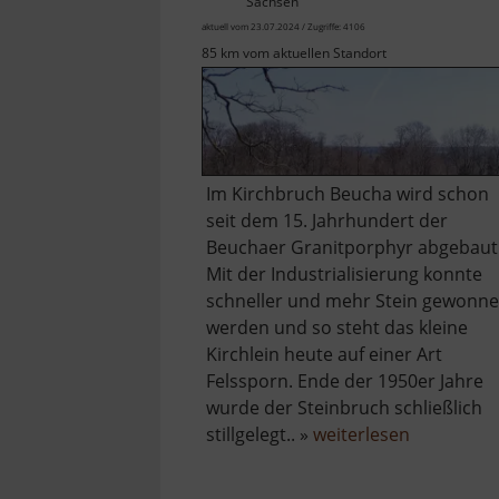
Sachsen
aktuell vom 23.07.2024 / Zugriffe: 4106
85 km vom aktuellen Standort
Im Kirchbruch Beucha wird schon
seit dem 15. Jahrhundert der
Beuchaer Granitporphyr abgebaut
Mit der Industrialisierung konnte
schneller und mehr Stein gewonn
werden und so steht das kleine
Kirchlein heute auf einer Art
Felssporn. Ende der 1950er Jahre
wurde der Steinbruch schließlich
über
stillgelegt.. »
weiterlesen
Kirchbruc