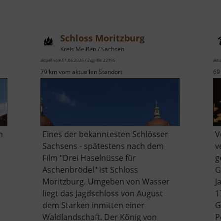
Schloss Moritzburg
Kreis Meißen / Sachsen
aktuell vom 01.06.2026 / Zugriffe: 22195
aktu
79 km vom aktuellen Standort
69
n
Eines der bekanntesten Schlösser
V
Sachsens - spätestens nach dem
v
Film "Drei Haselnüsse für
g
Aschenbrödel" ist Schloss
G
Moritzburg. Umgeben von Wasser
J
liegt das Jagdschloss von August
1
dem Starken inmitten einer
G
Waldlandschaft. Der König von
P