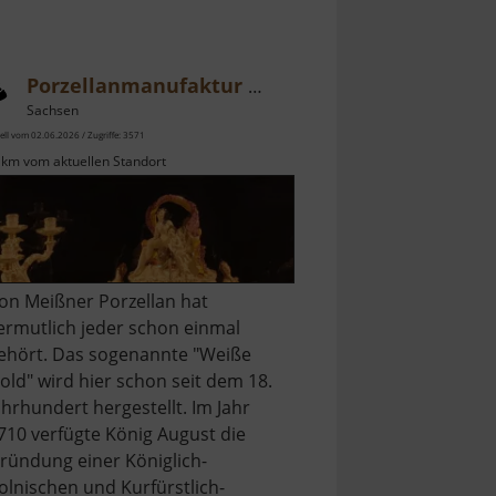
Porzellanmanufaktur Meißen
Sachsen
ell vom 02.06.2026 / Zugriffe: 3571
 km vom aktuellen Standort
on Meißner Porzellan hat
ermutlich jeder schon einmal
ehört. Das sogenannte "Weiße
old" wird hier schon seit dem 18.
ahrhundert hergestellt. Im Jahr
710 verfügte König August die
ründung einer Königlich-
olnischen und Kurfürstlich-