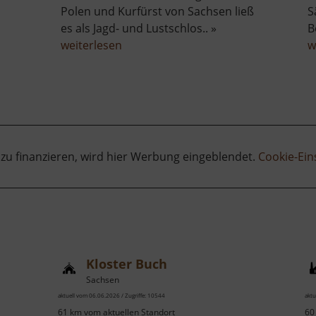
Polen und Kurfürst von Sachsen ließ
S
es als Jagd- und Lustschlos.. »
B
über
weiterlesen
w
Schloss
Moritzburg
 zu finanzieren, wird hier Werbung eingeblendet.
Cookie-Ein
Kloster Buch
Sachsen
aktuell vom 06.06.2026 / Zugriffe: 10544
aktu
61 km vom aktuellen Standort
60