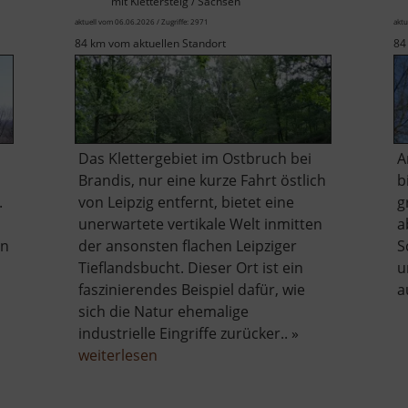
mit Klettersteig / Sachsen
aktuell vom 06.06.2026 / Zugriffe: 2971
aktu
84 km vom aktuellen Standort
84
Das Klettergebiet im Ostbruch bei
A
Brandis, nur eine kurze Fahrt östlich
b
.
von Leipzig entfernt, bietet eine
g
unerwartete vertikale Welt inmitten
a
en
der ansonsten flachen Leipziger
S
Tieflandsbucht. Dieser Ort ist ein
u
faszinierendes Beispiel dafür, wie
a
sich die Natur ehemalige
industrielle Eingriffe zurücker.. »
über
weiterlesen
h
Ostbruch