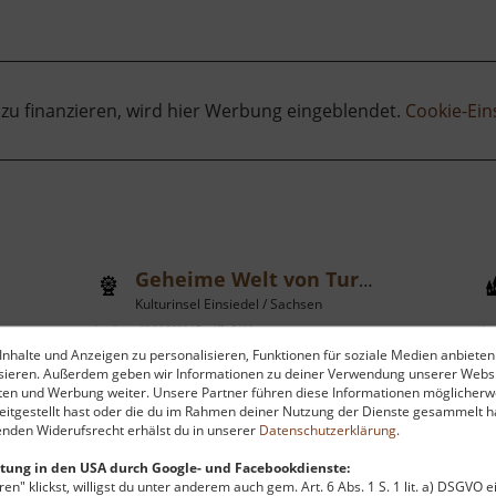
 zu finanzieren, wird hier Werbung eingeblendet.
Cookie-Ein
Geheime Welt von Turisede
Kulturinsel Einsiedel / Sachsen
aktuell vom 02.06.2026 / Zugriffe: 5466
aktu
nhalte und Anzeigen zu personalisieren, Funktionen für soziale Medien anbieten
161 km vom aktuellen Standort
75
ysieren. Außerdem geben wir Informationen zu deiner Verwendung unserer Websi
ten und Werbung weiter. Unsere Partner führen diese Informationen möglicherw
itgestellt hast oder die du im Rahmen deiner Nutzung der Dienste gesammelt ha
nden Widerufsrecht erhälst du in unserer
Datenschutzerklärung
.
tung in den USA durch Google- und Facebookdienste:
en" klickst, willigst du unter anderem auch gem. Art. 6 Abs. 1 S. 1 lit. a) DSGVO 
Ein Freizeitpark der besonderen Art
D