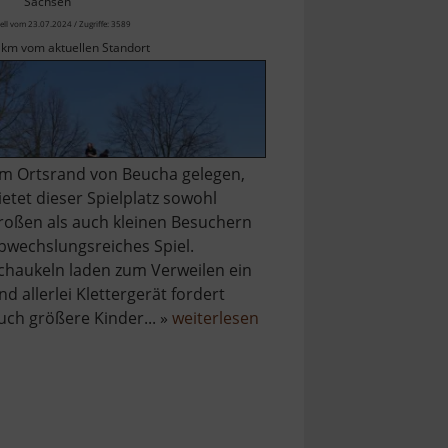
Sachsen
ell vom 23.07.2024 / Zugriffe: 3589
 km vom aktuellen Standort
m Ortsrand von Beucha gelegen,
ietet dieser Spielplatz sowohl
roßen als auch kleinen Besuchern
bwechslungsreiches Spiel.
chaukeln laden zum Verweilen ein
nd allerlei Klettergerät fordert
über
uch größere Kinder... »
weiterlesen
Spielplatz
Beucha