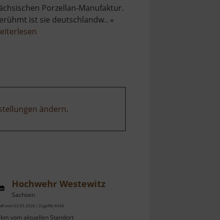
ächsischen Porzellan-Manufaktur.
erühmt ist sie deutschlandw.. »
über
eiterlesen
Porzellanmanufaktur
Meißen
stellungen ändern
.
Hochwehr Westewitz
Sachsen
ell vom 03.05.2026 / Zugriffe: 6436
 km vom aktuellen Standort