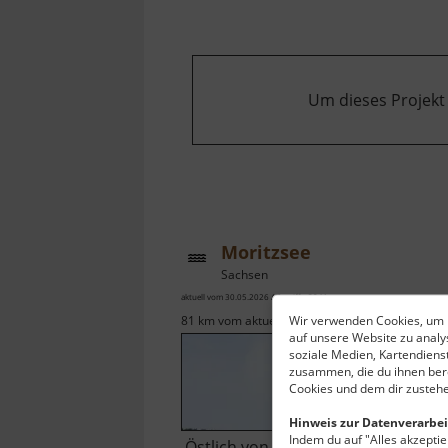
Um dieses Projekt
Moritzsee
Sachsen
aktuell vom 30.05.2026 / Zugriffe: 2941
Wir verwenden Cookies, um I
81 km vom aktuellen Standort
auf unsere Website zu anal
soziale Medien, Kartendiens
zusammen, die du ihnen bere
Cookies und dem dir zustehe
Hinweis zur Datenverarbei
Indem du auf "Alles akzeptier
Östlich von Leipzig, eingebettet in