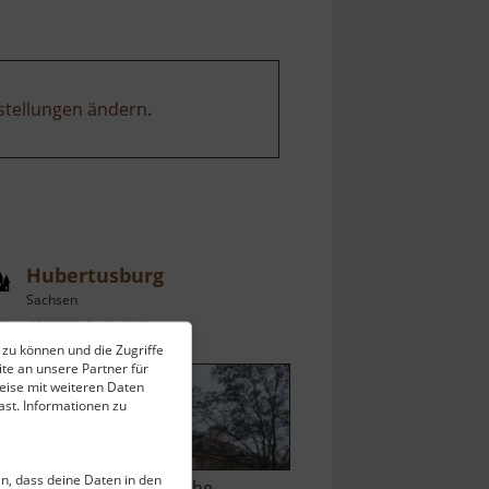
stellungen ändern
.
Hubertusburg
Sachsen
ell vom 07.06.2026 / Zugriffe: 15127
 zu können und die Zugriffe
 km vom aktuellen Standort
te an unsere Partner für
eise mit weiteren Daten
st. Informationen zu
ein, dass deine Daten in den
as kurfürstlich-sächsische