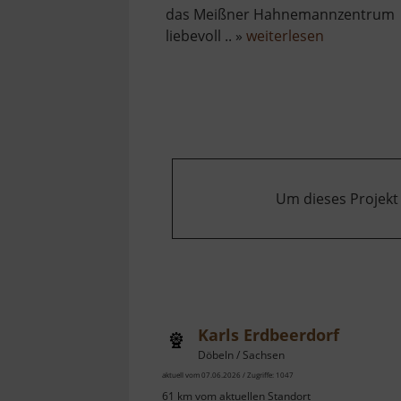
das Meißner Hahnemannzentrum
über
liebevoll .. »
weiterlesen
Kloster
Heilig
Kreuz
Um dieses Projekt
Karls Erdbeerdorf
Döbeln / Sachsen
aktuell vom 07.06.2026 / Zugriffe: 1047
61 km vom aktuellen Standort