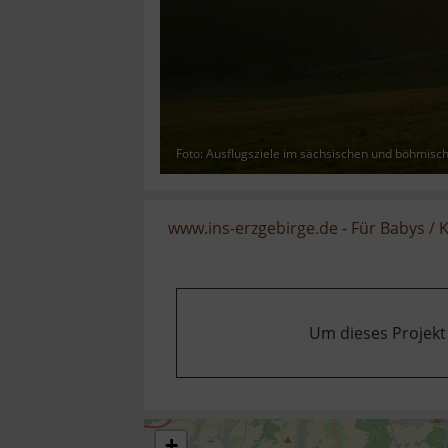
Foto: Ausflugsziele im sächsischen und böhmisc
www.ins-erzgebirge.de
-
Für Babys / 
Um dieses Projekt
+