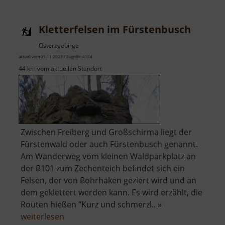
Kletterfelsen im Fürstenbusch
Osterzgebirge
aktuell vom 05.11.2023 / Zugriffe: 4184
44 km vom aktuellen Standort
Zwischen Freiberg und Großschirma liegt der
Fürstenwald oder auch Fürstenbusch genannt.
Am Wanderweg vom kleinen Waldparkplatz an
der B101 zum Zechenteich befindet sich ein
Felsen, der von Bohrhaken geziert wird und an
dem geklettert werden kann. Es wird erzählt, die
Routen hießen "Kurz und schmerzl.. »
über
weiterlesen