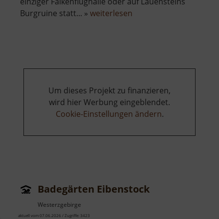
einziger Falkenflughalle oder auf Lauensteins
über
Burgruine statt... »
weiterlesen
Falknerei
Lauenstein
Um dieses Projekt zu finanzieren,
wird hier Werbung eingeblendet.
Cookie-Einstellungen ändern
.
Badegärten Eibenstock
Westerzgebirge
aktuell vom 07.06.2026 / Zugriffe: 3423