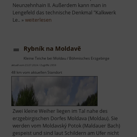
Neunzehnhain II. Außerdem kann man in
Lengefeld das technische Denkmal "Kalkwerk
über
Le.. »
weiterlesen
Kalköfen
bei
Grießbach
Rybník na Moldavě
Kleine Teiche bei Moldau / Böhmisches Erzgebirge
aktuell vom 23.07.2024 / Zugriffe: 2959
48 km vom aktuellen Standort
Zwei kleine Weiher liegen im Tal nahe des
erzgebirgischen Dorfes Moldava (Moldau). Sie
werden vom Moldavský Potok (Maldauer Bach)
gespeist und sind laut Schildern am Ufer nicht