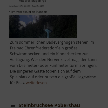
Mittleres Erzgebirge
aktuell vom 07.06.2026 / Zugriffe: 4459
4 km vom aktuellen Standort
Zum sommerlichen Badevergnügen stehen im
Freibad Ehrenfriedersdorf ein großes
Schwimmbecken und ein Kinderbecken zur
Verfügung. Wer den Nervenkitzel mag, der kann
vom Dreimeter- oder Fünfmeter turm springen.
Die jüngeren Gäste toben sich auf dem
Spielplatz auf oder nutzen die große Liegewiese
über
für Er.. »
weiterlesen
Freibad
Ehrenfriedersdorf
Steinbruchsee Pobershau