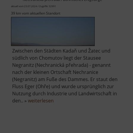
aktuell vom 23.07.2024 / Zugriffe: 32991
39 km vom aktuellen Standort
Zwischen den Städten Kadaň und Žatec und
südlich von Chomutov liegt der Stausee
Negranitz (Nechranická přehrada) - genannt
nach der kleinen Ortschaft Nechranice
(Negranitz) am Fuße des Dammes. Er staut den
Fluss Eger (Ohře) und wurde ursprünglich zur
Nutzung durch Industrie und Landwirtschaft in
über
den.. »
weiterlesen
Talsperre
Negranitz