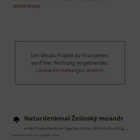
über
weiterlesen
Schwarzer
Teich
bei
Augustusburg
Um dieses Projekt zu finanzieren,
wird hier Werbung eingeblendet.
Cookie-Einstellungen ändern
.
Naturdenkmal Želinský meandr
in der Flussschleife der Eger bei Zelině / Böhmisches Erzgebirge
aktuell vom 23.07.2024 / Zugriffe: 17336