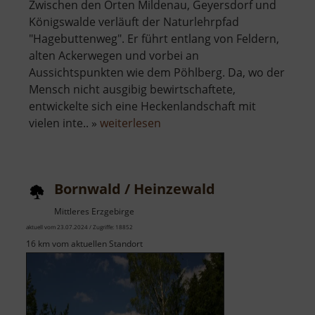
Zwischen den Orten Mildenau, Geyersdorf und
Königswalde verläuft der Naturlehrpfad
"Hagebuttenweg". Er führt entlang von Feldern,
alten Ackerwegen und vorbei an
Aussichtspunkten wie dem Pöhlberg. Da, wo der
Mensch nicht ausgibig bewirtschaftete,
entwickelte sich eine Heckenlandschaft mit
über
vielen inte.. »
weiterlesen
Heckenerlebnispfad
Hagebuttenweg
Bornwald / Heinzewald
Mittleres Erzgebirge
aktuell vom 23.07.2024 / Zugriffe: 18852
16 km vom aktuellen Standort