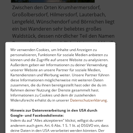
Zwischen den Orten Krumhermersdorf,
Großolbersdorf, Hilmersdorf, Lauterbach,
Lengefeld, Wünschendorf und Börnichen liegt
ein bei Wanderen sehr beliebtes großes
Waldstück, dessen nördlicher Teil den Namen
Bornwald trägt, der südliche Heinzewald heißt.
Sogar aus Chemnitz finden Erholungssuche
Wir verwenden Cookies, um Inhalte und Anzeigen zu
personalisieren, Funktionen für soziale Medien anbieten zu
über
sommers .. »
weiterlesen
können und die Zugriffe auf unsere Website zu analysieren.
Bornwald
Außerdem geben wir Informationen zu deiner Verwendung
unserer Website an unsere Partner für soziale Medien,
/
Kartendiensten und Werbung weiter. Unsere Partner führen
Heinzewald
diese Informationen möglicherweise mit weiteren Daten
Spielplatz an der Lessingstraße
zusammen, die du ihnen bereitgestellt hast oder die du im
Rahmen deiner Nutzung der Dienste gesammelt hast.
Zschopau / Mittleres Erzgebirge
Informationen zu Cookies und dem dir zustehenden
Widerufsrecht erhälst du in unserer
Datenschutzerklärung
.
aktuell vom 26.04.2026 / Zugriffe: 8392
16 km vom aktuellen Standort
Hinweis zur Datenverarbeitung in den USA durch
Google- und Facebookdienste:
Indem du auf "Alles akzeptieren" klickst, willigst du unter
anderem auch gem. Art. 6 Abs. 1 S. 1 lit. a) DSGVO ein, dass
deine Daten in den USA verarbeitet werden könnten. Der