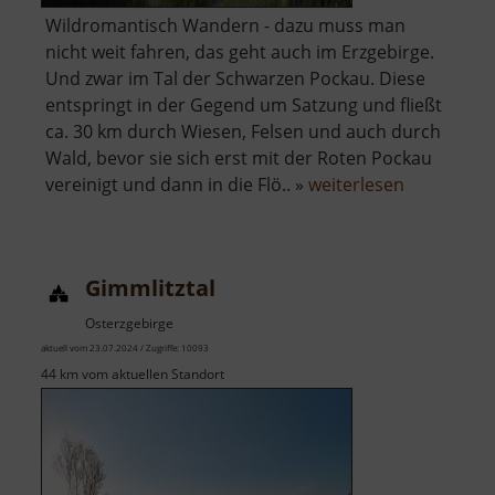
Wildromantisch Wandern - dazu muss man
nicht weit fahren, das geht auch im Erzgebirge.
Und zwar im Tal der Schwarzen Pockau. Diese
entspringt in der Gegend um Satzung und fließt
ca. 30 km durch Wiesen, Felsen und auch durch
Wald, bevor sie sich erst mit der Roten Pockau
über
vereinigt und dann in die Flö.. »
weiterlesen
Schwarzwa
Gimmlitztal
Osterzgebirge
aktuell vom 23.07.2024 / Zugriffe: 10093
44 km vom aktuellen Standort