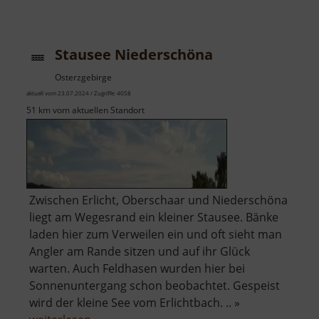
Kletterfelsen
im
Fürstenbusch
Stausee Niederschöna
Osterzgebirge
aktuell vom 23.07.2024 / Zugriffe: 4058
51 km vom aktuellen Standort
Zwischen Erlicht, Oberschaar und Niederschöna
liegt am Wegesrand ein kleiner Stausee. Bänke
laden hier zum Verweilen ein und oft sieht man
Angler am Rande sitzen und auf ihr Glück
warten. Auch Feldhasen wurden hier bei
Sonnenuntergang schon beobachtet. Gespeist
wird der kleine See vom Erlichtbach. .. »