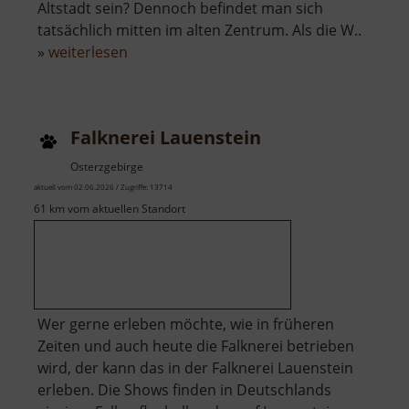
Altstadt sein? Dennoch befindet man sich
tatsächlich mitten im alten Zentrum. Als die W..
über
»
weiterlesen
Historischer
Marktplatz
Johanngeorgenstadt
Falknerei Lauenstein
Osterzgebirge
aktuell vom 02.06.2026 / Zugriffe: 13714
61 km vom aktuellen Standort
Wer gerne erleben möchte, wie in früheren
Zeiten und auch heute die Falknerei betrieben
wird, der kann das in der Falknerei Lauenstein
erleben. Die Shows finden in Deutschlands