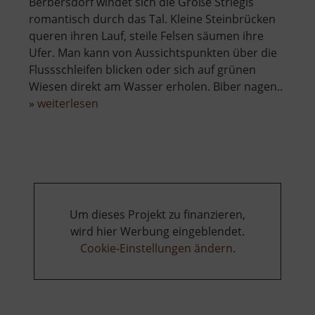
Berbersdorf windet sich die Große Striegis
romantisch durch das Tal. Kleine Steinbrücken
queren ihren Lauf, steile Felsen säumen ihre
Ufer. Man kann von Aussichtspunkten über die
Flussschleifen blicken oder sich auf grünen
Wiesen direkt am Wasser erholen. Biber nagen..
über
»
weiterlesen
Striegistalweg
zwischen
Goßberg
und
Berbersdorf
Um dieses Projekt zu finanzieren,
wird hier Werbung eingeblendet.
Cookie-Einstellungen ändern
.