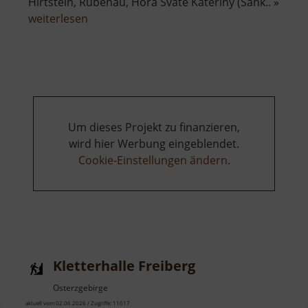
Hirtstein, Rübenau, Hora Svaté Kateřiny (Sank.. »
über
weiterlesen
Skimagistrale
Erzgebirge
/
Krušné
hory
Um dieses Projekt zu finanzieren,
wird hier Werbung eingeblendet.
Cookie-Einstellungen ändern
.
Kletterhalle Freiberg
Osterzgebirge
aktuell vom 02.06.2026 / Zugriffe: 11017