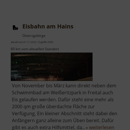
Eisbahn am Hains
Osterzgebirge
aktuell vom 01.11.2025 / Zugriffe: 5083
60 km vom aktuellen Standort
Von November bis März kann direkt neben dem
Schwimmbad am Weißeritzpark in Freital auch
Eis gelaufen werden. Dafür steht eine mehr als
2000 qm große überdachte Fläche zur
Verfügung. Ein kleiner Abschnitt steht dabei den
Anfängern ganz alleine zum Üben bereit. Dafür
über
gibt es auch extra Hilfsmittel, da.. »
weiterlesen