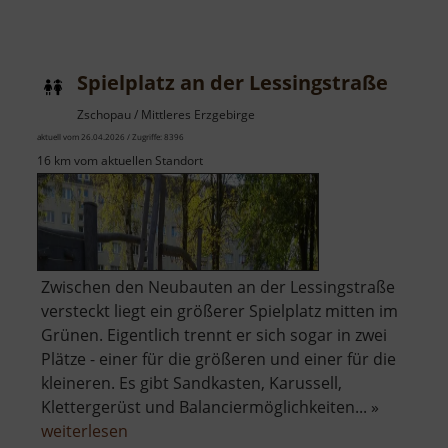
Spielplatz an der Lessingstraße
Zschopau / Mittleres Erzgebirge
aktuell vom 26.04.2026 / Zugriffe: 8396
16 km vom aktuellen Standort
Zwischen den Neubauten an der Lessingstraße
versteckt liegt ein größerer Spielplatz mitten im
Grünen. Eigentlich trennt er sich sogar in zwei
Plätze - einer für die größeren und einer für die
kleineren. Es gibt Sandkasten, Karussell,
Klettergerüst und Balanciermöglichkeiten... »
über
weiterlesen