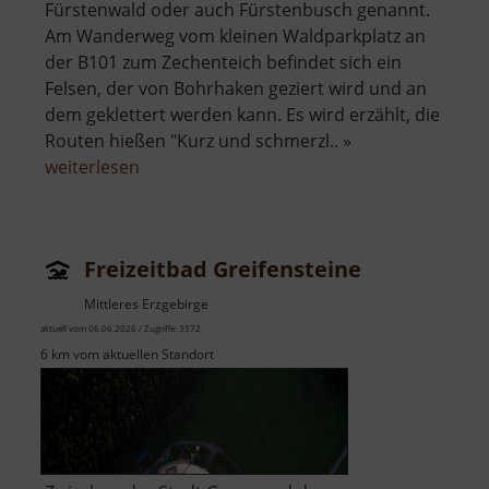
Fürstenwald oder auch Fürstenbusch genannt.
Am Wanderweg vom kleinen Waldparkplatz an
der B101 zum Zechenteich befindet sich ein
Felsen, der von Bohrhaken geziert wird und an
dem geklettert werden kann. Es wird erzählt, die
Routen hießen "Kurz und schmerzl.. »
über
weiterlesen
Kletterfelsen
im
Fürstenbusch
Freizeitbad Greifensteine
Mittleres Erzgebirge
aktuell vom 06.06.2026 / Zugriffe: 3572
6 km vom aktuellen Standort