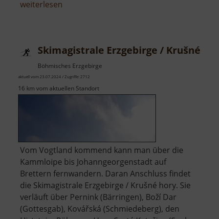
über
weiterlesen
Katzentreppe
und
Aussicht
Skimagistrale Erzgebirge / Krušné ho
Böhmisches Erzgebirge
aktuell vom 23.07.2024 / Zugriffe: 2712
16 km vom aktuellen Standort
Vom Vogtland kommend kann man über die
Kammloipe bis Johanngeorgenstadt auf
Brettern fernwandern. Daran Anschluss findet
die Skimagistrale Erzgebirge / Krušné hory. Sie
verläuft über Pernink (Bärringen), Boží Dar
(Gottesgab), Kovářská (Schmiedeberg), den