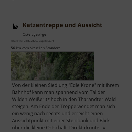
Eisbah
am
Hains
Katzentreppe und Aussicht
Osterzgebirge
aktuell vom 23.07.2025 / Zugriffe: 4774
56 km vom aktuellen Standort
Von der kleinen Siedlung "Edle Krone" mit ihrem
Bahnhof kann man spannend vom Tal der
Wilden Weißeritz hoch in den Tharandter Wald
steigen. Am Ende der Treppe wendet man sich
ein wenig nach rechts und erreicht einen
Aussichtpunkt mit einer Steinbank und Blick
über die kleine Ortschaft. Direkt drunte.. »