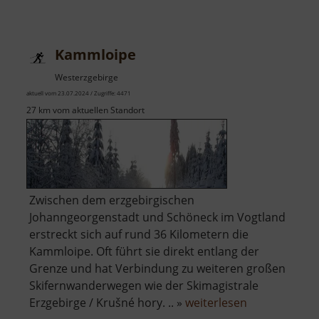
Spielplatz
an
der
Kammloipe
Lessingstraße
Westerzgebirge
aktuell vom 23.07.2024 / Zugriffe: 4471
27 km vom aktuellen Standort
Zwischen dem erzgebirgischen
Johanngeorgenstadt und Schöneck im Vogtland
erstreckt sich auf rund 36 Kilometern die
Kammloipe. Oft führt sie direkt entlang der
Grenze und hat Verbindung zu weiteren großen
Skifernwanderwegen wie der Skimagistrale
über
Erzgebirge / Krušné hory. .. »
weiterlesen