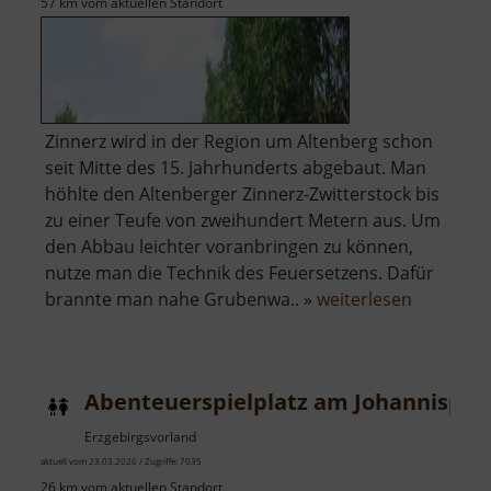
57 km vom aktuellen Standort
Zinnerz wird in der Region um Altenberg schon
seit Mitte des 15. Jahrhunderts abgebaut. Man
höhlte den Altenberger Zinnerz-Zwitterstock bis
zu einer Teufe von zweihundert Metern aus. Um
den Abbau leichter voranbringen zu können,
nutze man die Technik des Feuersetzens. Dafür
über
brannte man nahe Grubenwa.. »
weiterlesen
Pinge
Altenber
Abenteuerspielplatz am Johannispla
Erzgebirgsvorland
aktuell vom 23.03.2026 / Zugriffe: 7035
26 km vom aktuellen Standort