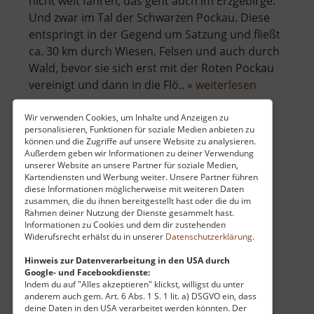
nicht weit fahren, das geht auch im Erzgebirge.
Und zwar im Tal der Schwarzen Pockau. Diese
entspringt in der Gegend um Satzung und fließt
ca. 30 km durch Wiesen, Felsen und auch durch
Wald, bevor sie sich erst mit der Roten Pockau
über
vereinigt und dann in die Flö.. »
weiterlesen
Schwarzwa
Wir verwenden Cookies, um Inhalte und Anzeigen zu
personalisieren, Funktionen für soziale Medien anbieten zu
können und die Zugriffe auf unsere Website zu analysieren.
Uferstein
Außerdem geben wir Informationen zu deiner Verwendung
unserer Website an unsere Partner für soziale Medien,
Klettern / Osterzgebirge
Kartendiensten und Werbung weiter. Unsere Partner führen
diese Informationen möglicherweise mit weiteren Daten
aktuell vom 01.03.2025 / Zugriffe: 5557
zusammen, die du ihnen bereitgestellt hast oder die du im
62 km vom aktuellen Standort
Rahmen deiner Nutzung der Dienste gesammelt hast.
Informationen zu Cookies und dem dir zustehenden
Widerufsrecht erhälst du in unserer
Datenschutzerklärung
.
Hinweis zur Datenverarbeitung in den USA durch
Google- und Facebookdienste:
Indem du auf "Alles akzeptieren" klickst, willigst du unter
Wie der Name schon sagt, liegt der Uferstein
anderem auch gem. Art. 6 Abs. 1 S. 1 lit. a) DSGVO ein, dass
deine Daten in den USA verarbeitet werden könnten. Der
direkt am Ufer der Müglitz. Blickt man hinüber,