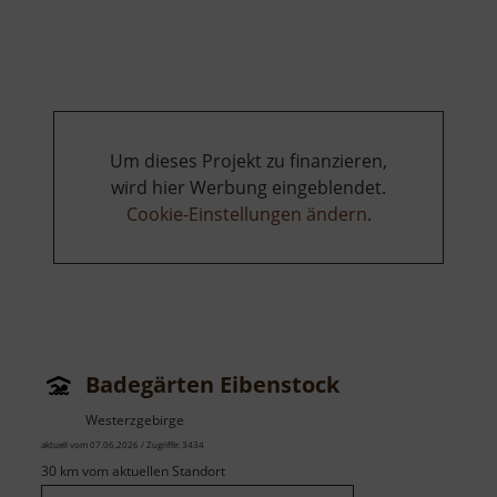
Autob
Um dieses Projekt zu finanzieren,
wird hier Werbung eingeblendet.
Cookie-Einstellungen ändern
.
Badegärten Eibenstock
Westerzgebirge
aktuell vom 07.06.2026 / Zugriffe: 3434
30 km vom aktuellen Standort