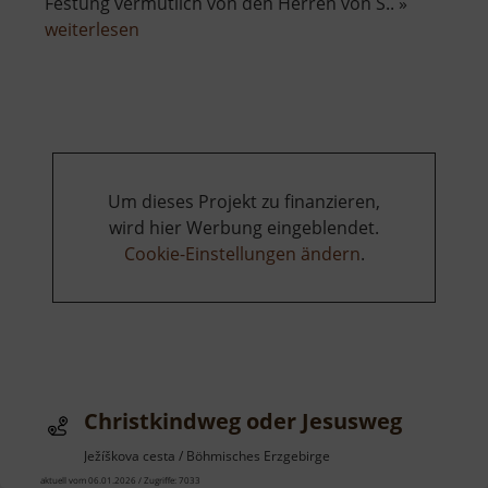
Festung vermutlich von den Herren von S.. »
über
weiterlesen
Burg
Pürstein
Um dieses Projekt zu finanzieren,
wird hier Werbung eingeblendet.
Cookie-Einstellungen ändern
.
Christkindweg oder Jesusweg
Ježíškova cesta / Böhmisches Erzgebirge
aktuell vom 06.01.2026 / Zugriffe: 7033