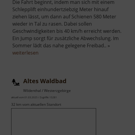
Die Fahrt beginnt, indem man sich mit einem
Schlepplift einhundertziebzig Meter hinauf
ziehen lässt, um dann auf Schienen 580 Meter
wieder in Tal zu rasen. Dabei sollen
Geschwindigkeiten bis 40 km/h erreicht werden.
Ein Jump sorgt für zusätzliche Abwechslung. Im
Sommer lädt das nahe gelegene Freibad.. »
über
weiterlesen
Alpine-
Coaster-
Bahn
Altes Waldbad
Gelenau
Wildenthal / Westerzgebirge
aktuell vom 01.03.2025 / Zugriffe: 15281
32 km vom aktuellen Standort