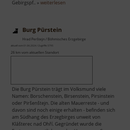
über
Gebirgspf.. »
weiterlesen
Brüderweg
Burg Pürstein
Hrad Perštejn / Böhmisches Erzgebirge
aktuell vom 01.06.2024 / Zugriffe: 5795
26 km vom aktuellen Standort
Die Burg Pürstein trägt im Volksmund viele
Namen: Borschenstein, Birsenstein, Pirsinstein
oder Piršenštejn. Die alten Mauerreste - und
davon sind noch einige erhalten - befinden sich
am Südhang des Erzegbirges unweit von
Klášterec nad Ohří. Gegründet wurde die