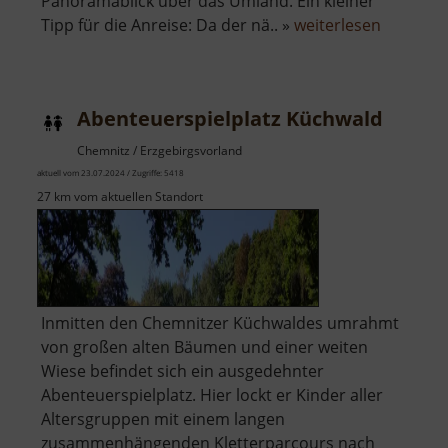
Panoramablick über das Umland. Ein kleiner
über
Tipp für die Anreise: Da der nä.. »
weiterlesen
Abenteue
am
Rochlitze
Abenteuerspielplatz Küchwald
Berg
Chemnitz / Erzgebirgsvorland
aktuell vom 23.07.2024 / Zugriffe: 5418
27 km vom aktuellen Standort
Inmitten den Chemnitzer Küchwaldes umrahmt
von großen alten Bäumen und einer weiten
Wiese befindet sich ein ausgedehnter
Abenteuerspielplatz. Hier lockt er Kinder aller
Altersgruppen mit einem langen
zusammenhängenden Kletterparcours nach