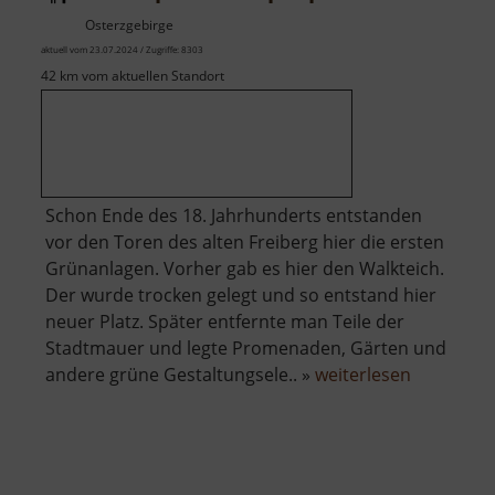
Osterzgebirge
aktuell vom 23.07.2024 / Zugriffe: 8303
42 km vom aktuellen Standort
Schon Ende des 18. Jahrhunderts entstanden
vor den Toren des alten Freiberg hier die ersten
Grünanlagen. Vorher gab es hier den Walkteich.
Der wurde trocken gelegt und so entstand hier
neuer Platz. Später entfernte man Teile der
Stadtmauer und legte Promenaden, Gärten und
über
andere grüne Gestaltungsele.. »
weiterlesen
Albertpar
mit
Spielplatz