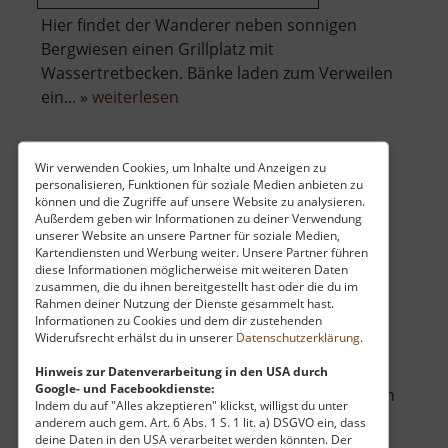
Hier findet der Wanderer neben sonnigen
Bergwiesen einen Grillplatz mit
Wassertretbecken. Bänke laden zum Verweilen
über
ein... »
weiterlesen
Altes
Waldbad
Wir verwenden Cookies, um Inhalte und Anzeigen zu
personalisieren, Funktionen für soziale Medien anbieten zu
Arboretum und Geopark Lesná
können und die Zugriffe auf unsere Website zu analysieren.
Außerdem geben wir Informationen zu deiner Verwendung
Siedlung Ladung / Böhmisches Erzgebirge
unserer Website an unsere Partner für soziale Medien,
aktuell vom 23.07.2024 / Zugriffe: 6328
Kartendiensten und Werbung weiter. Unsere Partner führen
31 km vom aktuellen Standort
diese Informationen möglicherweise mit weiteren Daten
zusammen, die du ihnen bereitgestellt hast oder die du im
Rahmen deiner Nutzung der Dienste gesammelt hast.
Informationen zu Cookies und dem dir zustehenden
Widerufsrecht erhälst du in unserer
Datenschutzerklärung
.
Hinweis zur Datenverarbeitung in den USA durch
Google- und Facebookdienste:
Auf etwas mehr als 900 Metern im böhmischen
Indem du auf "Alles akzeptieren" klickst, willigst du unter
Erzgebirge befindet sich die Siedlung Lesná
anderem auch gem. Art. 6 Abs. 1 S. 1 lit. a) DSGVO ein, dass
deine Daten in den USA verarbeitet werden könnten. Der
(Ladung). Heute stehen hier nur noch vier