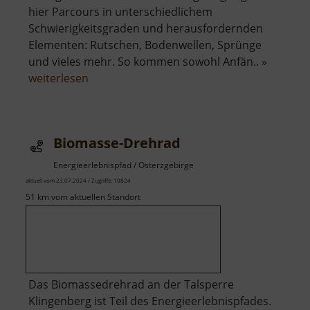
hier Parcours in unterschiedlichem
Schwierigkeitsgraden und herausfordernden
Elementen: Rutschen, Bodenwellen, Sprünge
und vieles mehr. So kommen sowohl Anfän.. »
über
weiterlesen
Bike
Park
Kliny
Biomasse-Drehrad
Energieerlebnispfad / Osterzgebirge
aktuell vom 23.07.2024 / Zugriffe: 10824
51 km vom aktuellen Standort
Das Biomassedrehrad an der Talsperre
Klingenberg ist Teil des Energieerlebnispfades.