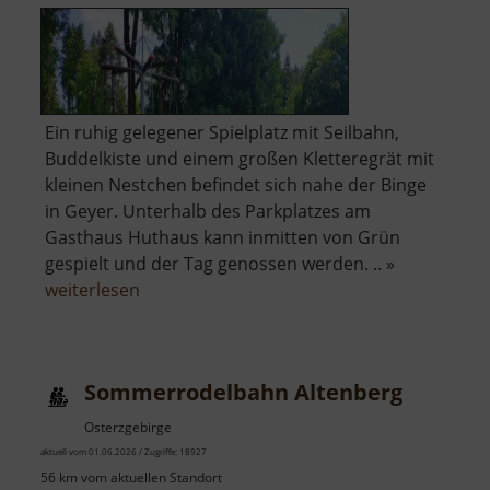
Ein ruhig gelegener Spielplatz mit Seilbahn,
Buddelkiste und einem großen Kletteregrät mit
kleinen Nestchen befindet sich nahe der Binge
in Geyer. Unterhalb des Parkplatzes am
Gasthaus Huthaus kann inmitten von Grün
gespielt und der Tag genossen werden. .. »
über
weiterlesen
Spielplatz
an
der
Sommerrodelbahn Altenberg
Binge
Geyer
Osterzgebirge
aktuell vom 01.06.2026 / Zugriffe: 18927
56 km vom aktuellen Standort