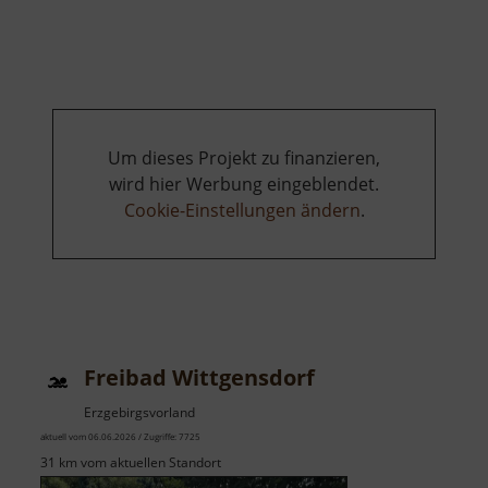
Spielplatz
am
Schloss
Frauenstein
Um dieses Projekt zu finanzieren,
wird hier Werbung eingeblendet.
Cookie-Einstellungen ändern
.
Freibad Wittgensdorf
Erzgebirgsvorland
aktuell vom 06.06.2026 / Zugriffe: 7725
31 km vom aktuellen Standort