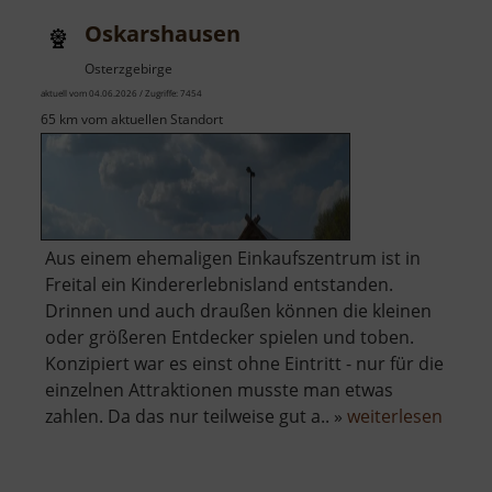
Oskarshausen
Osterzgebirge
aktuell vom 04.06.2026 / Zugriffe: 7454
65 km vom aktuellen Standort
Aus einem ehemaligen Einkaufszentrum ist in
Freital ein Kindererlebnisland entstanden.
Drinnen und auch draußen können die kleinen
oder größeren Entdecker spielen und toben.
Konzipiert war es einst ohne Eintritt - nur für die
einzelnen Attraktionen musste man etwas
über
zahlen. Da das nur teilweise gut a.. »
weiterlesen
Oskar