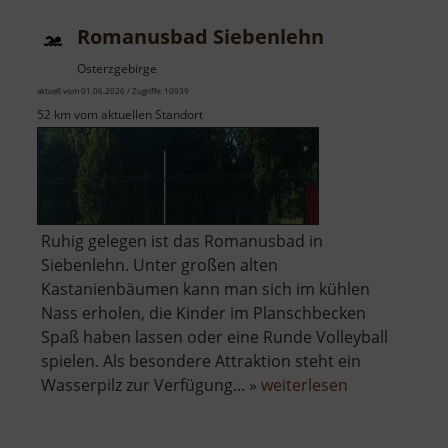
Hains
Romanusbad Siebenlehn
Osterzgebirge
aktuell vom 01.06.2026 / Zugriffe: 10939
52 km vom aktuellen Standort
Ruhig gelegen ist das Romanusbad in
Siebenlehn. Unter großen alten
Kastanienbäumen kann man sich im kühlen
Nass erholen, die Kinder im Planschbecken
Spaß haben lassen oder eine Runde Volleyball
spielen. Als besondere Attraktion steht ein
über
Wasserpilz zur Verfügung... »
weiterlesen
Romanusbad
Siebenlehn