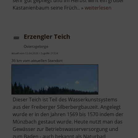
sehr gut gepflegt und im Herbst wirft ein großer
über
Kastanienbaum seine Früch.. »
weiterlesen
Spielplatz
Deutschen
Erzengler Teich
Osterzgebirge
aktuell vom 12.04.2026 / Zugriffe: 21324
36 km vom aktuellen Standort
Dieser Teich ist Teil des Wasserkunstsystems
aus der Freiberger Silberbergbauzeit. Angelegt
wurde er in den Jahren 1569 bis 1570 indem der
Münzbach gestaut wurde. Heute nutzt man das
Gewässer zur Betriebswasserversorgung und
zum Baden - auch bekannt als Naturbad