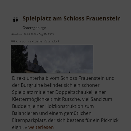
Altenbe
Spielplatz am Schloss Frauenstein
Osterzgebirge
aktuell vom 26.04.2026 / Zugriffe: 2363
44 km vom aktuellen Standort
Direkt unterhalb vom Schloss Frauenstein und
der Burgruine befindet sich ein schöner
Spielplatz mit einer Doppeltschaukel, einer
Klettermöglichkeit mit Rutsche, viel Sand zum
Buddeln, einer Holzkonstruktion zum
Balancieren und einem gemütlichen
Elternparkplatz, der sich bestens für ein Picknick
über
eign.. »
weiterlesen