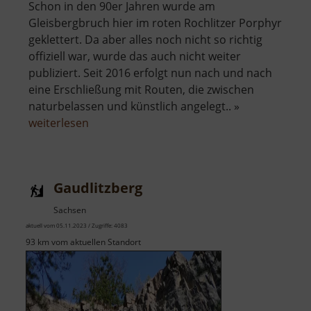
Schon in den 90er Jahren wurde am
Gleisbergbruch hier im roten Rochlitzer Porphyr
geklettert. Da aber alles noch nicht so richtig
offiziell war, wurde das auch nicht weiter
publiziert. Seit 2016 erfolgt nun nach und nach
eine Erschließung mit Routen, die zwischen
naturbelassen und künstlich angelegt.. »
über
weiterlesen
Klettergarten
im
Seidelbruch
Gaudlitzberg
Sachsen
aktuell vom 05.11.2023 / Zugriffe: 4083
93 km vom aktuellen Standort