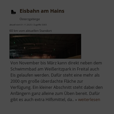
Eisbahn am Hains
Osterzgebirge
aktuell vom 01.11.2025 / Zugriffe: 5083
60 km vom aktuellen Standort
Von November bis März kann direkt neben dem
Schwimmbad am Weißeritzpark in Freital auch
Eis gelaufen werden. Dafür steht eine mehr als
2000 qm große überdachte Fläche zur
Verfügung. Ein kleiner Abschnitt steht dabei den
Anfängern ganz alleine zum Üben bereit. Dafür
über
gibt es auch extra Hilfsmittel, da.. »
weiterlesen
Eisbah
am