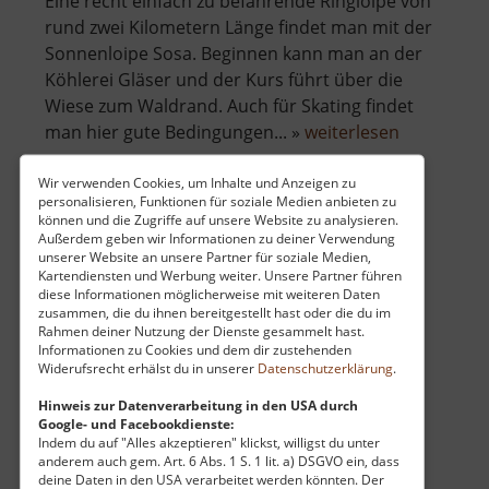
Eine recht einfach zu befahrende Ringloipe von
rund zwei Kilometern Länge findet man mit der
Sonnenloipe Sosa. Beginnen kann man an der
Köhlerei Gläser und der Kurs führt über die
Wiese zum Waldrand. Auch für Skating findet
über
man hier gute Bedingungen... »
weiterlesen
Sonnenloi
Sosa
Wir verwenden Cookies, um Inhalte und Anzeigen zu
personalisieren, Funktionen für soziale Medien anbieten zu
können und die Zugriffe auf unsere Website zu analysieren.
Schokoladenfelsen
Außerdem geben wir Informationen zu deiner Verwendung
unserer Website an unsere Partner für soziale Medien,
Mittleres Erzgebirge
Kartendiensten und Werbung weiter. Unsere Partner führen
diese Informationen möglicherweise mit weiteren Daten
aktuell vom 23.07.2024 / Zugriffe: 13721
zusammen, die du ihnen bereitgestellt hast oder die du im
3 km vom aktuellen Standort
Rahmen deiner Nutzung der Dienste gesammelt hast.
Informationen zu Cookies und dem dir zustehenden
Widerufsrecht erhälst du in unserer
Datenschutzerklärung
.
Hinweis zur Datenverarbeitung in den USA durch
Google- und Facebookdienste:
Indem du auf "Alles akzeptieren" klickst, willigst du unter
In einer Flussschleife der Zschopau auf dem
anderem auch gem. Art. 6 Abs. 1 S. 1 lit. a) DSGVO ein, dass
deine Daten in den USA verarbeitet werden könnten. Der
Weg von Thermalbad Wiesenbad nach Wiesa