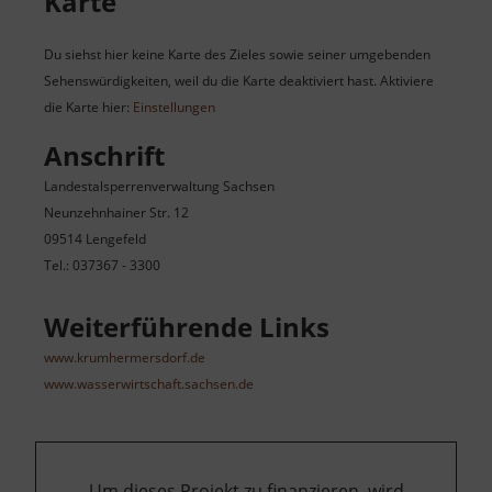
Karte
Du siehst hier keine Karte des Zieles sowie seiner umgebenden
Sehenswürdigkeiten, weil du die Karte deaktiviert hast. Aktiviere
die Karte hier:
Einstellungen
Anschrift
Landestalsperrenverwaltung Sachsen
Neunzehnhainer Str. 12
09514 Lengefeld
Tel.: 037367 - 3300
Weiterführende Links
www.krumhermersdorf.de
www.wasserwirtschaft.sachsen.de
Um dieses Projekt zu finanzieren, wird