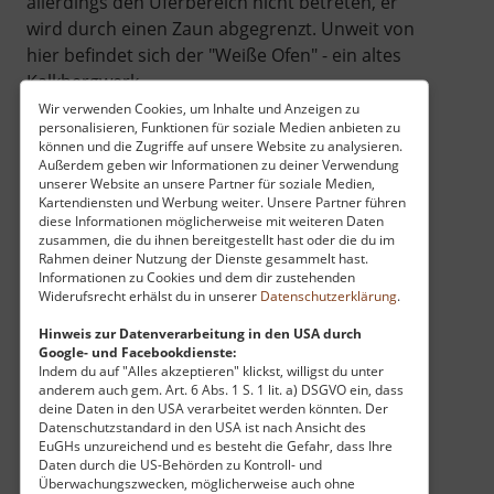
allerdings den Uferbereich nicht betreten, er
wird durch einen Zaun abgegrenzt. Unweit von
hier befindet sich der "Weiße Ofen" - ein altes
Kalkbergwerk.
Wir verwenden Cookies, um Inhalte und Anzeigen zu
personalisieren, Funktionen für soziale Medien anbieten zu
können und die Zugriffe auf unsere Website zu analysieren.
Außerdem geben wir Informationen zu deiner Verwendung
unserer Website an unsere Partner für soziale Medien,
Kartendiensten und Werbung weiter. Unsere Partner führen
diese Informationen möglicherweise mit weiteren Daten
zusammen, die du ihnen bereitgestellt hast oder die du im
Rahmen deiner Nutzung der Dienste gesammelt hast.
Informationen zu Cookies und dem dir zustehenden
Widerufsrecht erhälst du in unserer
Datenschutzerklärung
.
Hinweis zur Datenverarbeitung in den USA durch
Google- und Facebookdienste:
Indem du auf "Alles akzeptieren" klickst, willigst du unter
anderem auch gem. Art. 6 Abs. 1 S. 1 lit. a) DSGVO ein, dass
deine Daten in den USA verarbeitet werden könnten. Der
Datenschutzstandard in den USA ist nach Ansicht des
EuGHs unzureichend und es besteht die Gefahr, dass Ihre
Daten durch die US-Behörden zu Kontroll- und
Überwachungszwecken, möglicherweise auch ohne