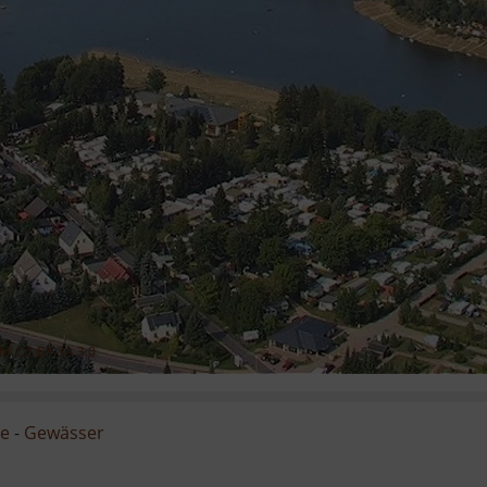
ld
,
CC BY-SA 3.0
ge
-
Gewässer