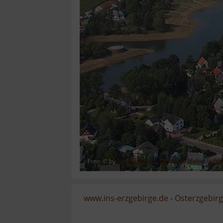
Foto: © by
Harald Weber
,
Talsperre Malter Luftbi
www.ins-erzgebirge.de
-
Osterzgebir