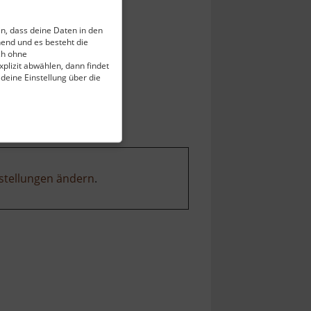
ein, dass deine Daten in den
end und es besteht die
ch ohne
plizit abwählen, dann findet
 deine Einstellung über die
stellungen ändern
.