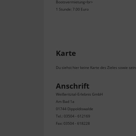
Bootsvermietung<br>
1 Stunde: 7.00 Euro
Karte
Du siehst hier keine Karte des Zieles sowie sei
Anschrift
Weißeritztal-Erlebnis GmbH
Am Bad 1a
01744 Dippoldiswalde
Tel.: 03504 - 612169
Fax: 03504 - 618228