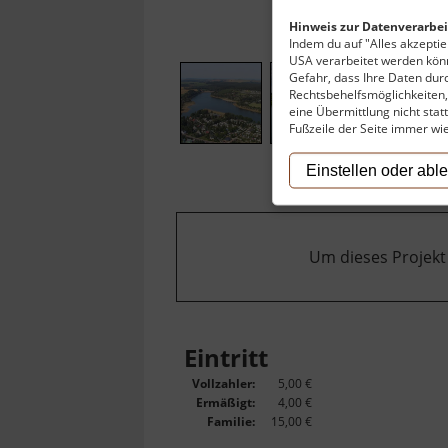
Hinweis zur Datenverarbei
Indem du auf "Alles akzeptier
USA verarbeitet werden könn
Gefahr, dass Ihre Daten du
Rechtsbehelfsmöglichkeiten, 
eine Übermittlung nicht stat
Fußzeile der Seite immer wi
Einstellen oder abl
Um dieses Projekt
Eintritt
Vollzahler:
5,00 €
Ermäßigt:
4,00 €
Familie:
15,00 €