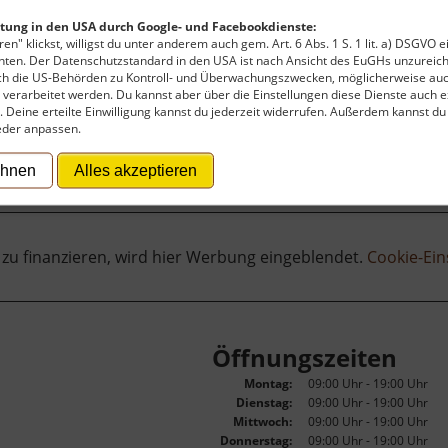
tung in den USA durch Google- und Facebookdienste:
en" klickst, willigst du unter anderem auch gem. Art. 6 Abs. 1 S. 1 lit. a) DSGVO 
ten. Der Datenschutzstandard in den USA ist nach Ansicht des EuGHs unzureich
rch die US-Behörden zu Kontroll- und Überwachungszwecken, möglicherweise au
verarbeitet werden. Du kannst aber über die Einstellungen diese Dienste auch ex
t. Deine erteilte Einwilligung kannst du jederzeit widerrufen. Außerdem kannst du
eder anpassen.
ehnen
Alles akzeptieren
 zu finanzieren, wird hier Werbung eingeblendet.
Cookie-Ein
Öffnungszeiten
Montag:
09:00 Uhr - 19:00 Uhr
Dienstag:
09:00 Uhr - 19:00 Uhr
Mittwoch:
09:00 Uhr - 19:00 Uhr
Donnerstag:
09:00 Uhr - 19:00 Uhr