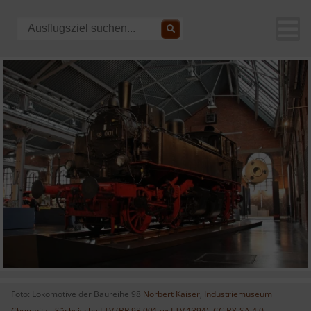
Foto: Lokomotive der Baureihe 98
Norbert Kaiser
,
Industriemuseum
Chemnitz - Sächsische I TV (BR 98 001 ex I TV 1394)
,
CC BY-SA 4.0