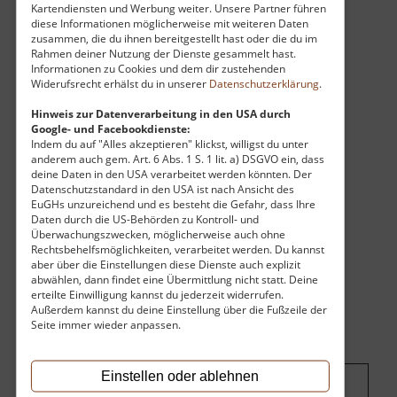
Kartendiensten und Werbung weiter. Unsere Partner führen
in den lange Zeit wichtigsten Bereich der
diese Informationen möglicherweise mit weiteren Daten
sächsischen Wirtschaft: die Textilindustrie. Eine
zusammen, die du ihnen bereitgestellt hast oder die du im
solche Auswahl voll funktionsfähiger
Rahmen deiner Nutzung der Dienste gesammelt hast.
Informationen zu Cookies und dem dir zustehenden
Textilmaschinen, die zum Teil noch aus dem
Widerufsrecht erhälst du in unserer
Datenschutzerklärung
.
späten 19.Jahrhundert stammen, findet man an
Hinweis zur Datenverarbeitung in den USA durch
kaum einem anderen Ort. Hier kann man auch
Google- und Facebookdienste:
selbst experimentieren und ausgewählte
Indem du auf "Alles akzeptieren" klickst, willigst du unter
Maschinen in Aktion erleben.
anderem auch gem. Art. 6 Abs. 1 S. 1 lit. a) DSGVO ein, dass
deine Daten in den USA verarbeitet werden könnten. Der
Datenschutzstandard in den USA ist nach Ansicht des
EuGHs unzureichend und es besteht die Gefahr, dass Ihre
Daten durch die US-Behörden zu Kontroll- und
Überwachungszwecken, möglicherweise auch ohne
Rechtsbehelfsmöglichkeiten, verarbeitet werden. Du kannst
aber über die Einstellungen diese Dienste auch explizit
abwählen, dann findet eine Übermittlung nicht statt. Deine
erteilte Einwilligung kannst du jederzeit widerrufen.
Außerdem kannst du deine Einstellung über die Fußzeile der
Seite immer wieder anpassen.
Einstellen oder ablehnen