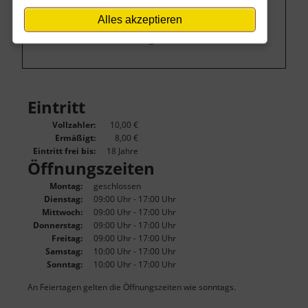
Um dieses Projekt zu finanzieren, wird
Alles akzeptieren
hier Werbung eingeblendet.
Cookie-
Einstellungen ändern
.
Eintritt
Vollzahler:
10,00 €
Ermäßigt:
8,00 €
Eintritt frei bis:
18 Jahre
Öffnungszeiten
Montag:
geschlossen
Dienstag:
09:00 Uhr - 17:00 Uhr
Mittwoch:
09:00 Uhr - 17:00 Uhr
Donnerstag:
09:00 Uhr - 17:00 Uhr
Freitag:
09:00 Uhr - 17:00 Uhr
Samstag:
10:00 Uhr - 17:00 Uhr
Sonntag:
10:00 Uhr - 17:00 Uhr
An Feiertagen gelten die Öffnungszeiten wie sonntags.