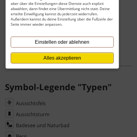
aber über die Einstellungen diese Dienste auch explizit
abwählen, dann findet eine Übermittlung nicht statt. Deine
Toiletten vorhanden.
erteilte Einwilligung kannst du jederzeit widerrufen.
Außerdem kannst du deine Einstellung über die Fußzeile der
Keine Toiletten vorhanden.
Seite immer wieder anpassen.
Mit der Bahn erreichbar.
Einstellen oder ablehnen
Kein Bahnanschluss.
Alles akzeptieren
Symbol-Legende "Typen"
Aussichtsfels
Aussichtsturm
Badesee und Naturbad
Berg