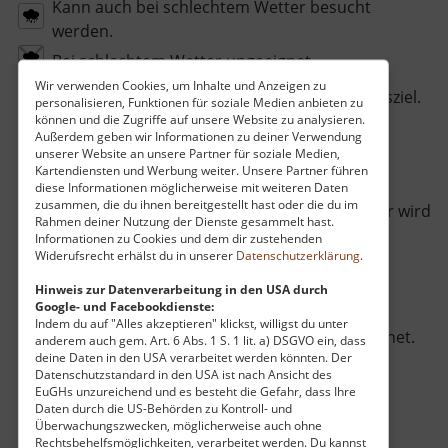
Kann auch bei schlechtem Wetter besucht
werden.
Bei schlechtem Wetter ungeeignet.
Wir verwenden Cookies, um Inhalte und Anzeigen zu
Für Babys / Kinderwagen geeignetes Ausflugsziel.
personalisieren, Funktionen für soziale Medien anbieten zu
können und die Zugriffe auf unsere Website zu analysieren.
Für Babys / Kinderwagen nicht geeignetes
Außerdem geben wir Informationen zu deiner Verwendung
Ausflugsziel.
unserer Website an unsere Partner für soziale Medien,
Kartendiensten und Werbung weiter. Unsere Partner führen
Dieses Ziel ist auch im Lockdown erreichbar.
diese Informationen möglicherweise mit weiteren Daten
zusammen, die du ihnen bereitgestellt hast oder die du im
Dieses Ziel ist im Lockdown geschlossen oder wird
Rahmen deiner Nutzung der Dienste gesammelt hast.
nicht empfohlen.
Informationen zu Cookies und dem dir zustehenden
Widerufsrecht erhälst du in unserer
Datenschutzerklärung
.
Zum Mühlentag geöffnet.
Hinweis zur Datenverarbeitung in den USA durch
Zum Tag des offenen Denkmals geöffnet.
Google- und Facebookdienste:
Indem du auf "Alles akzeptieren" klickst, willigst du unter
Zum Tag des traditionellen Handwerks geöffnet.
anderem auch gem. Art. 6 Abs. 1 S. 1 lit. a) DSGVO ein, dass
deine Daten in den USA verarbeitet werden könnten. Der
Zum Tag der Schauanlagen geöffnet.
Datenschutzstandard in den USA ist nach Ansicht des
EuGHs unzureichend und es besteht die Gefahr, dass Ihre
Parkplätze vorhanden.
Daten durch die US-Behörden zu Kontroll- und
Überwachungszwecken, möglicherweise auch ohne
Rechtsbehelfsmöglichkeiten, verarbeitet werden. Du kannst
Keine Parkplätze direkt vor Ort.