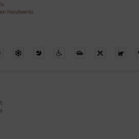
ls
ellen Handwerks
ft
us