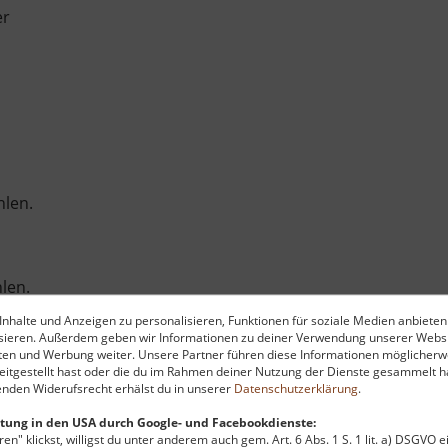
er
hlen.
len.
nhalte und Anzeigen zu personalisieren, Funktionen für soziale Medien anbieten
ysieren. Außerdem geben wir Informationen zu deiner Verwendung unserer Websi
ten und Werbung weiter. Unsere Partner führen diese Informationen möglicherw
l
itgestellt hast oder die du im Rahmen deiner Nutzung der Dienste gesammelt ha
nden Widerufsrecht erhälst du in unserer
Datenschutzerklärung
.
lich.
tung in den USA durch Google- und Facebookdienste:
en" klickst, willigst du unter anderem auch gem. Art. 6 Abs. 1 S. 1 lit. a) DSGVO 