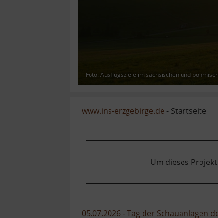
Foto: Ausflugsziele im sächsischen und böhmisc
www.ins-erzgebirge.de
- Startseite
Um dieses Projekt
05.07.2026 - Tag der Schauanlagen 