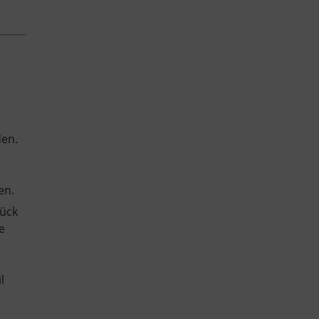
den.
en.
tück
e
l