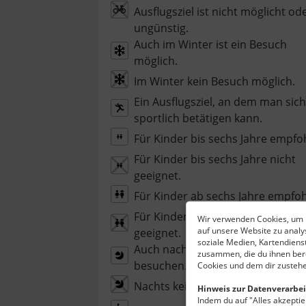
Ausflugsziel ist nicht möglicht od
ungünstig.
Auch im Winter ist ein Besuch
möglich.
Im Winter kein Besuch möglich.
Ein Ausflugsziel, an dem man sich
sportlich betätigen kann.
Für Kinder bis sechs Jahre empfo
Für Kinder bis sechs Jahre nicht
geeignet.
Für Kinder ab sechs Jahre empfoh
Für Kinder ab sechs Jahre nicht
Wir verwenden Cookies, um I
auf unsere Website zu anal
geeignet.
soziale Medien, Kartendiens
Auch nachts kann man dieses Zie
zusammen, die du ihnen bere
besuchen.
Cookies und dem dir zustehe
Nachts kein Zutritt oder zu gefähr
Hinweis zur Datenverarbei
Indem du auf "Alles akzeptier