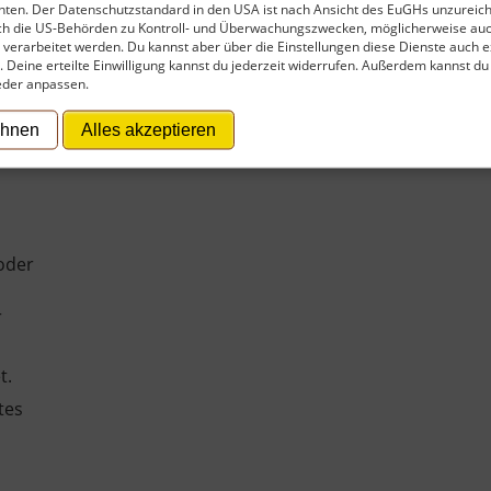
ten. Der Datenschutzstandard in den USA ist nach Ansicht des EuGHs unzureich
rch die US-Behörden zu Kontroll- und Überwachungszwecken, möglicherweise au
verarbeitet werden. Du kannst aber über die Einstellungen diese Dienste auch ex
t. Deine erteilte Einwilligung kannst du jederzeit widerrufen. Außerdem kannst du
hes
eder anpassen.
ehnen
Alles akzeptieren
ches
 oder
r
t.
tes