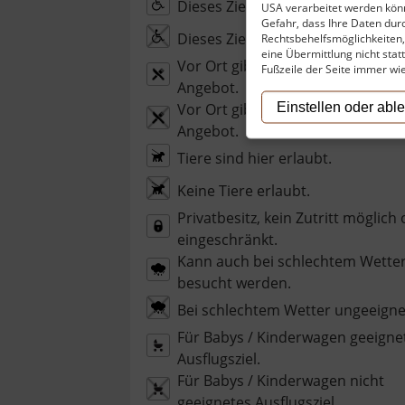
Dieses Ziel ist barrierefrei.
USA verarbeitet werden könn
Gefahr, dass Ihre Daten du
Dieses Ziel ist nicht barrierefrei.
Rechtsbehelfsmöglichkeiten, 
eine Übermittlung nicht stat
Vor Ort gibt es ein gastronomisc
Fußzeile der Seite immer wi
Angebot.
Einstellen oder abl
Vor Ort gibt es kein gastronomis
Angebot.
Tiere sind hier erlaubt.
Keine Tiere erlaubt.
Privatbesitz, kein Zutritt möglich
eingeschränkt.
Kann auch bei schlechtem Wette
besucht werden.
Bei schlechtem Wetter ungeeigne
Für Babys / Kinderwagen geeigne
Ausflugsziel.
Für Babys / Kinderwagen nicht
geeignetes Ausflugsziel.