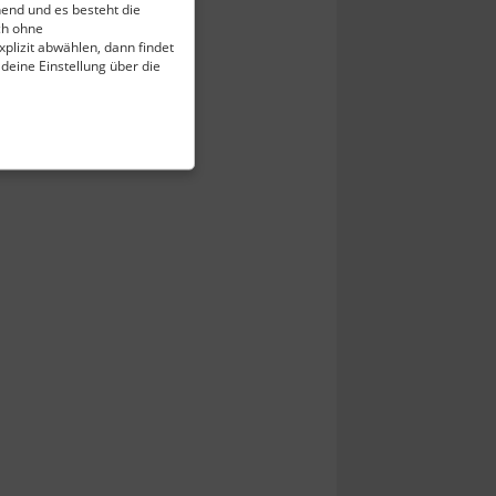
end und es besteht die
ch ohne
plizit abwählen, dann findet
 deine Einstellung über die